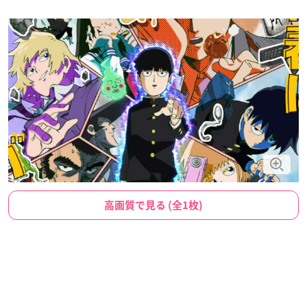
高画質で見る (全1枚)