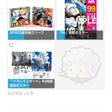
​OP/ED2枚収納スリーブ
「99」告知ポスター
「リフレインボーイ」B2両面
告知ポスター​
226