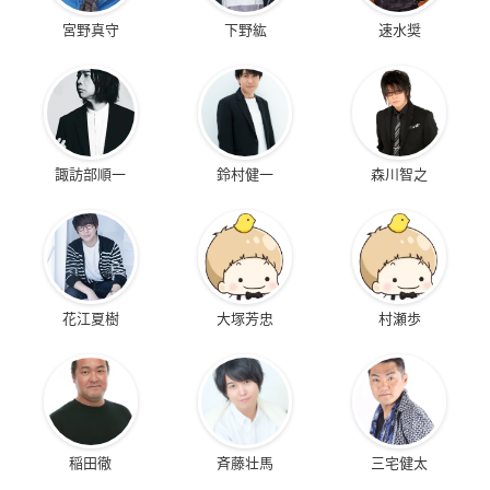
宮野真守
下野紘
速水奨
諏訪部順一
鈴村健一
森川智之
花江夏樹
大塚芳忠
村瀬歩
稲田徹
斉藤壮馬
三宅健太