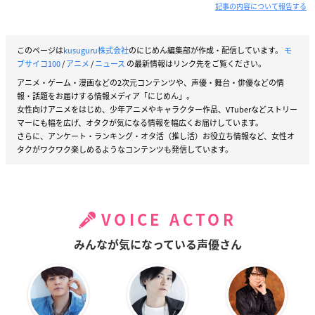
記事の内容について報告する
このページは
kusuguru株式会社
のにじめん編集部が作成・配信しています。
モ
ブサイコ100
/
アニメ
/
ニュース
の最新情報はリンク先をご覧ください。
アニメ・ゲーム・漫画などの2次元コンテンツや、声優・舞台・俳優などの情
報・話題をお届けする情報メディア「にじめん」。
女性向けアニメをはじめ、少年アニメやキャラクター作品、VTuberなどストリー
マーにも幅を広げ、オタクが気になる情報を幅広くお届けしています。
さらに、アンケート・ランキング・オタ活（推し活）お役立ち情報など、女性オ
タクがワクワク楽しめるようなコンテンツも発信しています。
VOICE ACTOR
みんなが気になっている声優さん