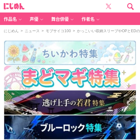
に
じ
め
ん
作品名
声優
舞台俳優
作者名
にじめん
>
ニュース
>
モブサイコ100
> かっこいい収納スリーブやOPとEDの