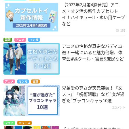
【2023年2月第4週発売】アニ
メ・オタ活の新作カプセルト
イ！ハイキュー!!・ぬい用ケープ
など
155
話題
アニメ
マンガ
アニメの性格が真逆なバディ13
選！一緒にいると魅力倍増、体
育会系&クール・富豪&庶民など
アニメ
マンガ
書籍
兄弟愛の尊さが天元突破！『文
スト』『呪術廻戦』など“度が過
ぎた”ブラコンキャラ10選
2コメント
フェア
ニュース