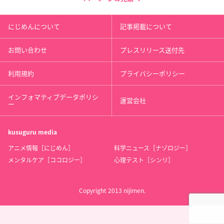
にじめんについて
記事掲載について
お問い合わせ
プレスリリース送付先
利用規約
プライバシーポリシー
インフォマティブデータポリシ
運営会社
ー
kusuguru
media
アニメ情報［にじめん］
科学ニュース［ナゾロジー］
メンタルケア［ココロジー］
心理テスト［シンリ］
Copyright 2013 nijimen.