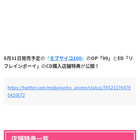
の
の
と
8月31日発売予定
『
モブサイコ100
』
OP「99」
ED「リ
の
が
フレインボーイ」
CD購入店舗特典
公開！
https://twitter.com/mobpsycho_anime/status/76521176479
5420672
店舗特典一覧