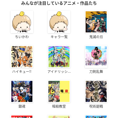
みんなが注目しているアニメ・作品たち
ちいかわ
キャラ一覧
鬼滅の刃
ハイキュー!!
アイドリッシ...
刀剣乱舞
銀魂
暗殺教室
呪術廻戦