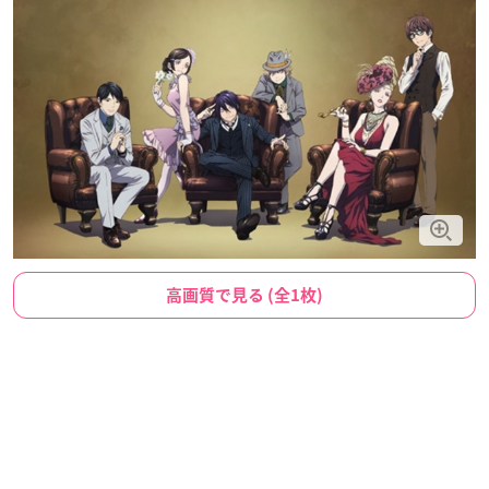
高画質で見る (全1枚)