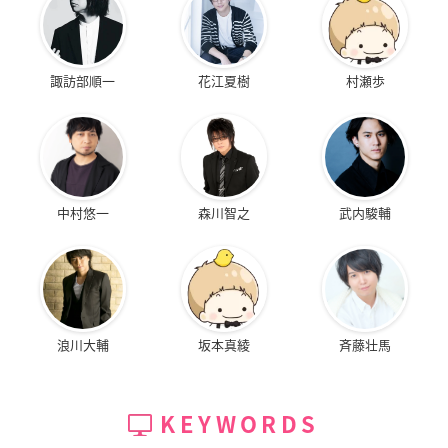
諏訪部順一
花江夏樹
村瀬歩
中村悠一
森川智之
武内駿輔
浪川大輔
坂本真綾
斉藤壮馬
KEYWORDS