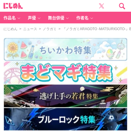
に
じ
め
ん
作品名
声優
舞台俳優
作者名
にじめん
>
ニュース
>
ノラガミ
> 『ノラガミARAGOTO -MATSURIGOT