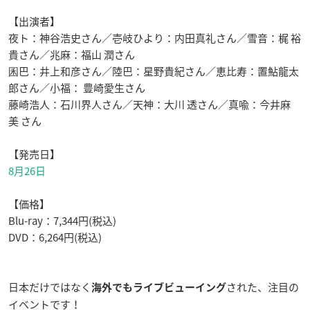
【出演者】
夜ト：神谷浩史さん／壱岐ひより：内田真礼さん／雪音：梶 裕
貴さん／兆麻：福山 潤さん
囷巴：井上和彦さん／陸巴：星野貴紀さん／恵比寿：置鮎龍太
郎さん／小福： 豊崎愛生さん
藤崎浩人：石川界人さん／天神：大川 透さん／真喩：今井麻
美 さん
【発売日】
8月26日
【価格】
Blu-ray：7,344円(税込)
DVD：6,264円(税込)
日本だけではなく
された、注目の
海外でもライブビューイング
イベントです！