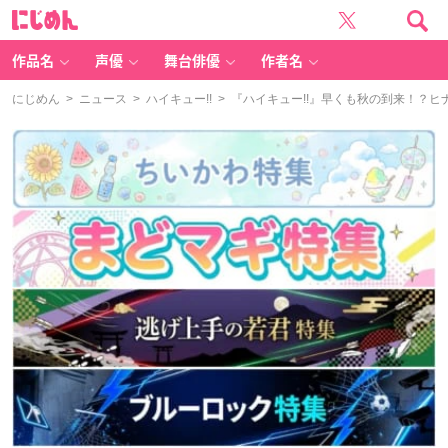
に
じ
め
ん
作品名
声優
舞台俳優
作者名
にじめん
>
ニュース
>
ハイキュー!!
> 『ハイキュー!!』早くも秋の到来！？