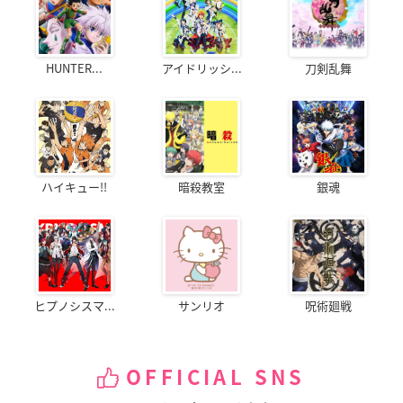
HUNTER...
アイドリッシ...
刀剣乱舞
ハイキュー!!
暗殺教室
銀魂
ヒプノシスマ...
サンリオ
呪術廻戦
OFFICIAL SNS