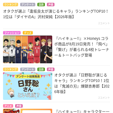
ランキング
アンケート
話題
声優
オタクが選ぶ「逢坂良太が演じるキャラ」ランキングTOP10！
1位は『ダイヤのA』沢村栄純【2026年版】
2コメント
ファッション
グッズ
『ハイキュー!!』×Honeys コラ
ボ商品が8月19日発売！「飛べ」
「繋げ」が着られる4校トレーナ
ー＆トートバッグ登場
ランキング
アンケート
話題
声優
オタクが選ぶ「日野聡が演じる
キャラ」ランキングTOP10！1位
は『鬼滅の刃』煉󠄁獄杏寿郎【202
6年版】
2コメント
アニメ
声優
『ハイキュー!!』キャラクター一