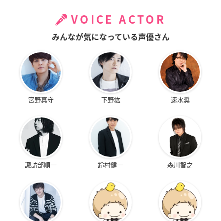
VOICE ACTOR
みんなが気になっている声優さん
宮野真守
下野紘
速水奨
諏訪部順一
鈴村健一
森川智之