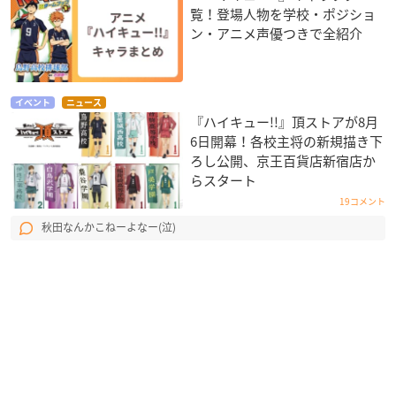
覧！登場人物を学校・ポジショ
ン・アニメ声優つきで全紹介
イベント
ニュース
『ハイキュー!!』頂ストアが8月
6日開幕！各校主将の新規描き下
ろし公開、京王百貨店新宿店か
らスタート
19コメント
秋田なんかこねーよなー(泣)