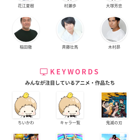
花江夏樹
村瀬歩
大塚芳忠
稲田徹
斉藤壮馬
木村昴
KEYWORDS
みんなが注目しているアニメ・作品たち
ちいかわ
キャラ一覧
鬼滅の刃