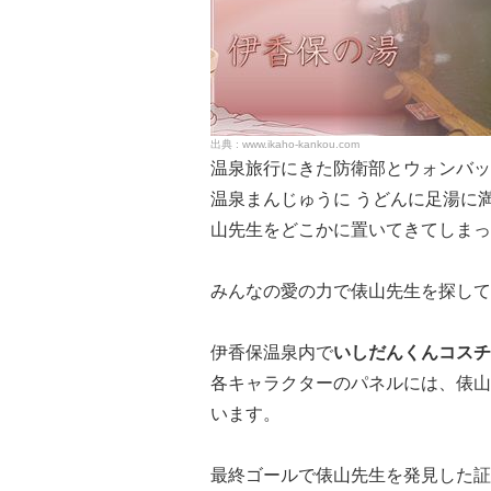
www.ikaho-kankou.com
温泉旅行にきた防衛部とウォンバッ
温泉まんじゅうに うどんに足湯に
山先生をどこかに置いてきてしまっ
みんなの愛の力で俵山先生を探して
伊香保温泉内で
いしだんくんコスチ
各キャラクターのパネルには、俵山
います。
最終ゴールで俵山先生を発見した証