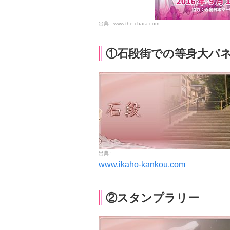
www.the-chara.com
①石段街での等身大パネ
www.ikaho-kankou.com
②スタンプラリー