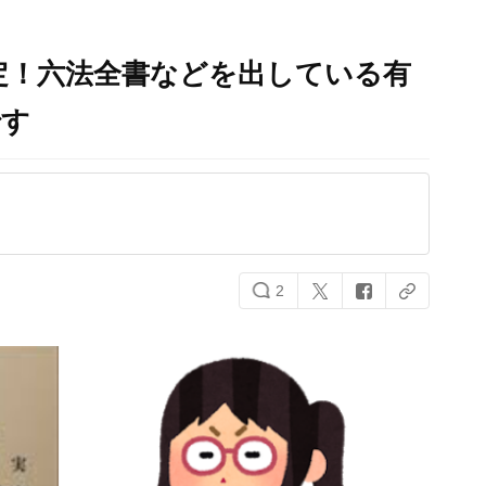
定！六法全書などを出している有
です
2