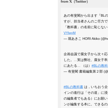
あの有斐閣から出ます『BL
すが、担当者さんのご尽力で
「教科書」の名前に恥じない
VYlwyM
— 堀あきこ HORI Akiko (@ho
企画会議で腐女子から次々応
した。…実は弊社、腐女子率
にあたる… （は）
#BLの教
— 有斐閣 書籍編集第２部 (@yuh
#BLの教科書
は，いちおう企
インの進行は「その道」に浸
の編集者でもある）にお願い
ンが編集する本に。できるの