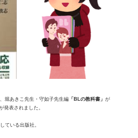
にて、堀あきこ先生・守如子先生編
「BLの教科書」
が
とが発表されました。
している出版社。