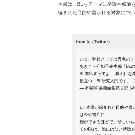
本書は、BLをテーマに卒論や修論
編まれた目的や書かれる対象についても
いま、弊社としては異色のテ
あきこ・守如子先生編『BL
BL本出すってよ… 真面目な
役立つ、BL研究入門です。
— 有斐閣 書籍編集第２部 (@yuh
1）本書が編まれた目的や書
は今や書店に
棚ができるほどで、珍しいも
てのBLは、他にはない特徴