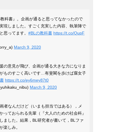
の教科書』。企画が通ると思ってなかったので
実現しました。すごく充実した内容、執筆陣で
と思ってます。
#BLの教科書
https://t.co/QupF
rry_a)
March 9, 2020
援の意見が飛び、企画が通る大きな力になりま
がものすごく高いです…有斐閣を歩けば腐女子
科書
https://t.co/ey6mey87t0
ikaku_nibu)
March 9, 2020
画者なんだけど（いまも担当ではある），メ
かっておられる先輩（『大人のための社会科』
しました。結果，BL研究者が書いて，BLファ
が楽しみ。