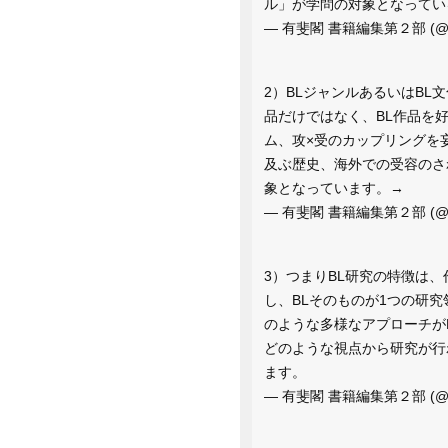
ル」が学問の対象となってい
— 有斐閣 書籍編集第２部 (@yuh
2）BLジャンルあるいはBL
品だけではなく、BL作品を
ム、攻×受のカップリングを妄
及ぶ歴史、海外での受容のさ
象となっています。→
— 有斐閣 書籍編集第２部 (@yuh
3）つまりBL研究の特徴は
し、BLそのものが1つの研
のような多様なアプローチが
どのような視点から研究が行
ます。
— 有斐閣 書籍編集第２部 (@yuh