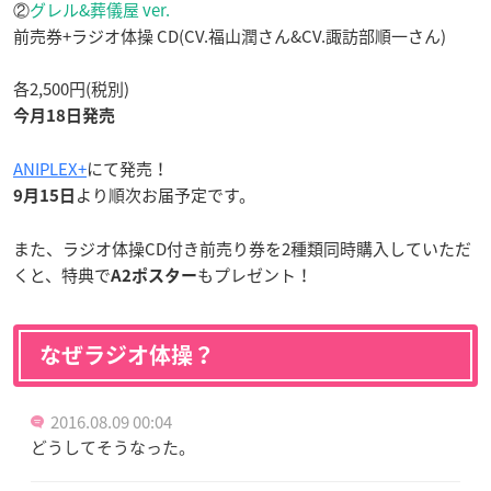
②
グレル&葬儀屋 ver.
前売券+ラジオ体操 CD(CV.福山潤さん&CV.諏訪部順一さん)
各2,500円(税別)
今月18日発売
ANIPLEX+
にて発売！
より順次お届予定です。
9月15日
また、ラジオ体操CD付き前売り券を2種類同時購入していただ
くと、特典で
もプレゼント！
A2ポスター
なぜラジオ体操？
2016.08.09 00:04
どうしてそうなった。