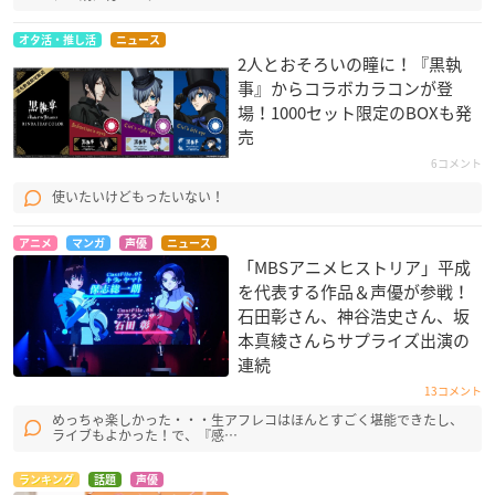
オタ活・推し活
ニュース
2人とおそろいの瞳に！『黒執
事』からコラボカラコンが登
場！1000セット限定のBOXも発
売
6コメント
使いたいけどもったいない！
アニメ
マンガ
声優
ニュース
「MBSアニメヒストリア」平成
を代表する作品＆声優が参戦！
石田彰さん、神谷浩史さん、坂
本真綾さんらサプライズ出演の
連続
13コメント
めっちゃ楽しかった・・・生アフレコはほんとすごく堪能できたし、
ライブもよかった！で、『感…
ランキング
話題
声優