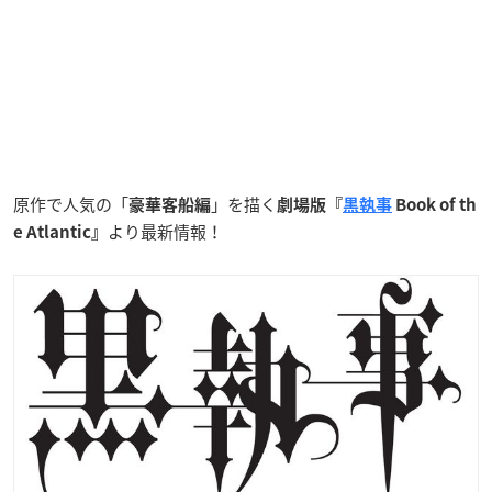
原作で人気の「
」を描く
豪華客船編
劇場版『
黒執事
Book of th
より最新情報！
e Atlantic』