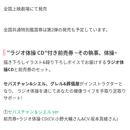
全国上映劇場にて発売
全国共通特別鑑賞券は第2弾の発売も予定しています。
“ラジオ体操 CD”付き前売券 ~その執事、体操~
描き下ろしイラスト&録り下ろしボイスでお届けする
ラジオ体
と前売券のセット。
操CD
がインストラクターと
セバスチャン&シエル、グレル&葬儀屋
なり、 ラジオ体操を通じてあなたの健康ライフを手取り足取り
サポート!
①
セバスチャン＆シエル ver.
前売券+ラジオ体操 CD(CV.小野大輔さん&CV.坂本真綾さん)