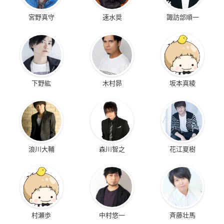
宮野真守
速水奨
諏訪部順一
下野紘
木村昴
坂本真綾
浪川大輔
森川智之
花江夏樹
村瀬歩
中村悠一
斉藤壮馬