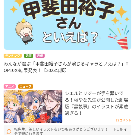
ランキング
話題
声優
みんなが選ぶ「甲斐田裕子さんが演じるキャラといえば？」T
OP10の結果発表！【2023年版】
アニメ
ニュース
シエルとリジーが手を繋いで
る！枢やな先生が公開した劇場
版『黒執事』のイラストが素敵
過ぎる！
12コメント
枢先生、美しいイラストをいつもありがとうございます！！ 明日朝イ
チで観に行きます