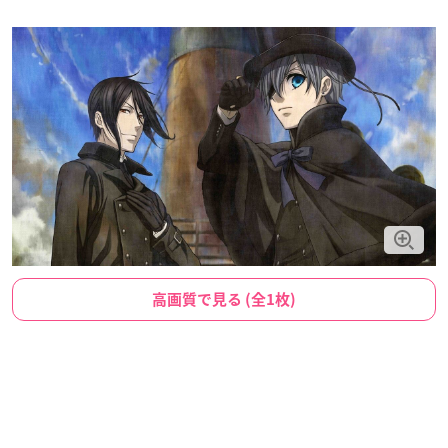
高画質で見る (全1枚)