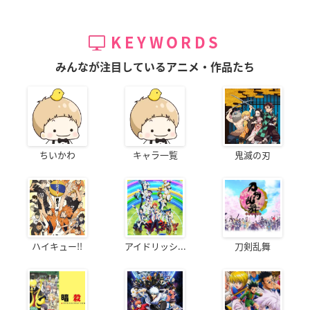
KEYWORDS
みんなが注目しているアニメ・作品たち
ちいかわ
キャラ一覧
鬼滅の刃
ハイキュー!!
アイドリッシ...
刀剣乱舞