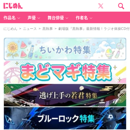
に
じ
め
ん
作品名
声優
舞台俳優
作者名
にじめん
>
ニュース
>
黒執事
> 劇場版『黒執事』最新情報！ラジオ体操CD