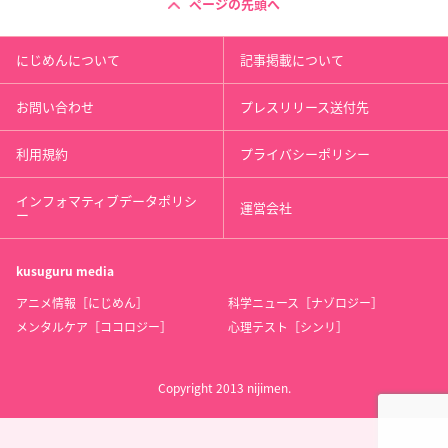
ページの先頭へ
にじめんについて
記事掲載について
お問い合わせ
プレスリリース送付先
利用規約
プライバシーポリシー
インフォマティブデータポリシ
運営会社
ー
kusuguru
media
アニメ情報［にじめん］
科学ニュース［ナゾロジー］
メンタルケア［ココロジー］
心理テスト［シンリ］
Copyright 2013 nijimen.