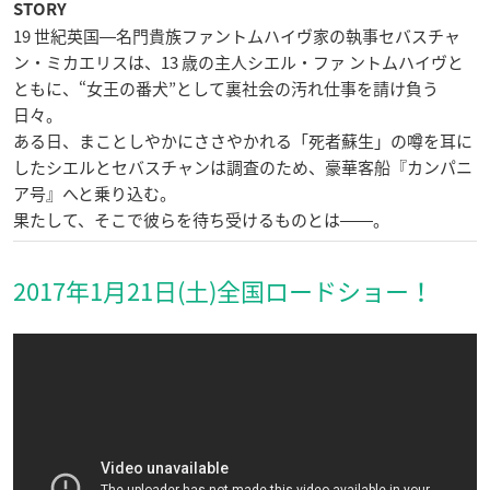
STORY
19 世紀英国―名門貴族ファントムハイヴ家の執事セバスチャ
ン・ミカエリスは、13 歳の主人シエル・ファ ントムハイヴと
ともに、“女王の番犬”として裏社会の汚れ仕事を請け負う
日々。
ある日、まことしやかにささやかれる「死者蘇生」の噂を耳に
したシエルとセバスチャンは調査のため、豪華客船『カンパニ
ア号』へと乗り込む。
果たして、そこで彼らを待ち受けるものとは――。
2017年1月21日(土)全国ロードショー！