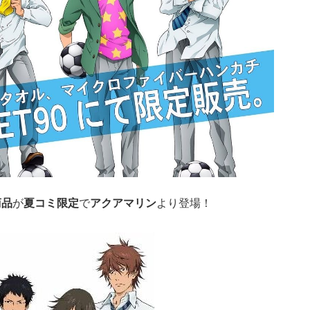
商品
が
夏コミ限定
で
アクアマリン
より登場！