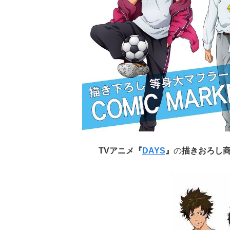
TVアニメ『
DAYS
』
の
描きおろし