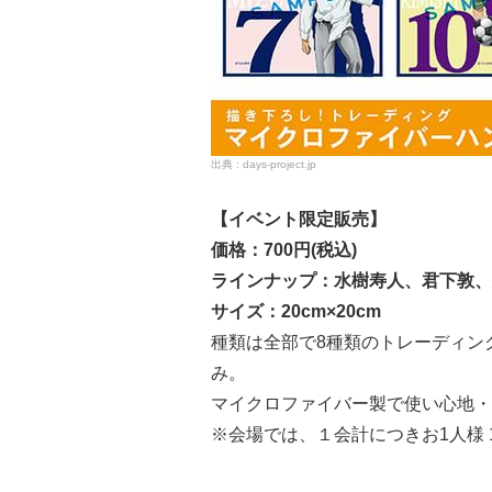
days-project.jp
【イベント限定販売】
価格：700円(税込)
ラインナップ：水樹寿人、君下敦、
サイズ：20cm×20cm
種類は全部で8種類のトレーディン
み。
マイクロファイバー製で使い心地・
※会場では、１会計につきお1人様 