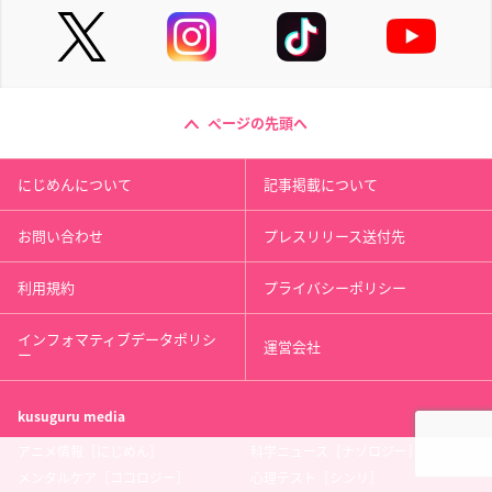
ページの先頭へ
にじめんについて
記事掲載について
お問い合わせ
プレスリリース送付先
利用規約
プライバシーポリシー
インフォマティブデータポリシ
運営会社
ー
kusuguru
media
アニメ情報［にじめん］
科学ニュース［ナゾロジー］
メンタルケア［ココロジー］
心理テスト［シンリ］