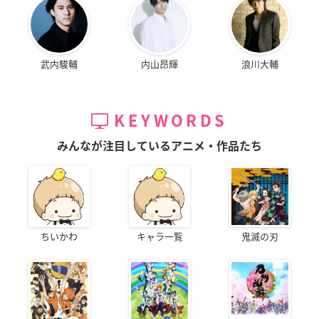
武内駿輔
内山昂輝
浪川大輔
KEYWORDS
みんなが注目しているアニメ・作品たち
ちいかわ
キャラ一覧
鬼滅の刃