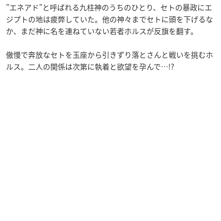
”エネアド”と呼ばれる九柱神のうちのひとり、セトの暴政にエ
ジプトの地は疲弊していた。他の神々までセトに頭を下げるな
か、まだ神に名を連ねていない若者ホルスが反旗を翻す。
傲慢で奔放なセトを玉座から引きずり落とさんと戦いを挑むホ
ルス。二人の関係は次第に執着と欲望を孕んで…!?