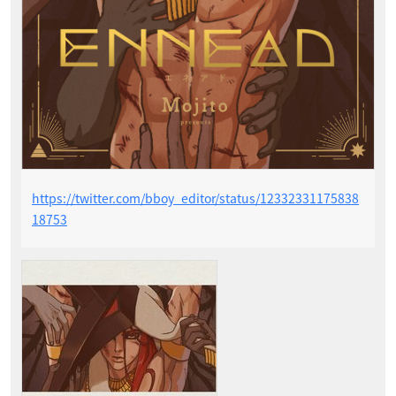
https://twitter.com/bboy_editor/status/12332331175838
18753