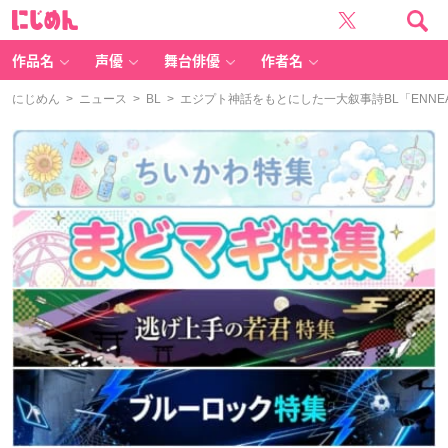
に
じ
め
ん
作品名
声優
舞台俳優
作者名
にじめん
>
ニュース
>
BL
> エジプト神話をもとにした一大叙事詩BL「ENN