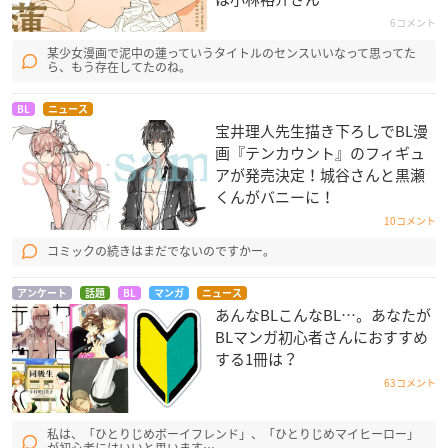
6コメント
某少女漫画で泥中の蓮っていうタイトルのセンスいいなって思ってた
ら、もう存在してたのね。
BL
ニュース
宝井理人先生描き下ろしでBL漫
画『テンカウント』のフィギュ
アが発売決定！城谷さんと黒瀬
くんがバニーに！
10コメント
コミックの続きはまだでないのですかー。
アンケート
話題
BL
マンガ
ニュース
あんなBLこんなBL…。あなたが
BLマンガ初心者さんにおすすめ
する1冊は？
63コメント
私は、「ひとりじめボーイフレンド」、「ひとりじめマイヒーロー」