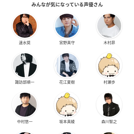
みんなが気になっている声優さん
速水奨
宮野真守
木村昴
諏訪部順一
花江夏樹
村瀬歩
中村悠一
坂本真綾
森川智之