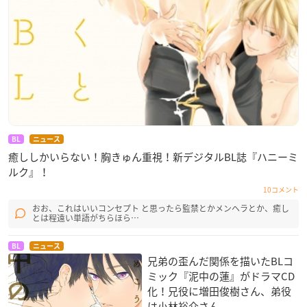
BL
ニュース
癒ししかいらない！胸きゅん重視！新デジタルBL誌『ハニーミ
ルク』！
10コメント
おお、これはいいコンセプト と思ったら監禁とかメンヘラとか、癒し
とは程遠い単語がちらほら…
BL
ニュース
兄弟の歪んだ関係を描いたBLコ
ミック『泥中の蓮』がドラマCD
化！兄役に増田俊樹さん、弟役
は小林裕介さん