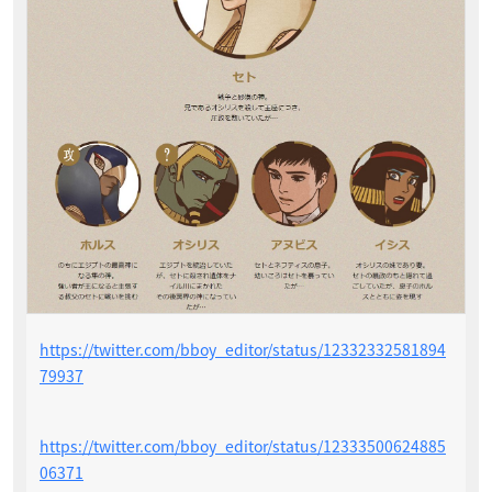
https://twitter.com/bboy_editor/status/12332332581894
79937
https://twitter.com/bboy_editor/status/12333500624885
06371