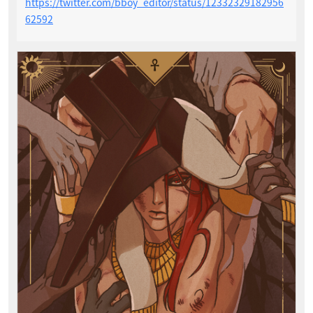
https://twitter.com/bboy_editor/status/12332329182956
62592