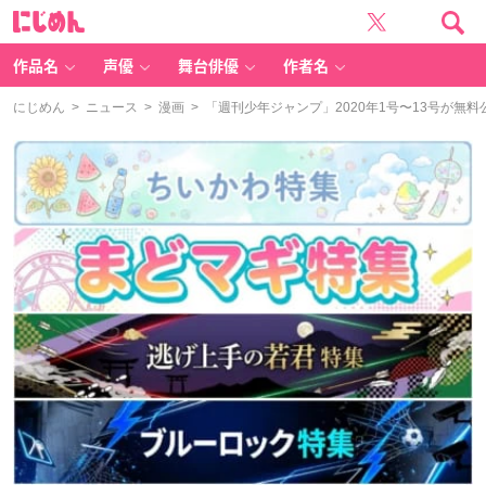
に
じ
め
ん
作品名
声優
舞台俳優
作者名
にじめん
>
ニュース
>
漫画
> 「週刊少年ジャンプ」2020年1号〜13号が