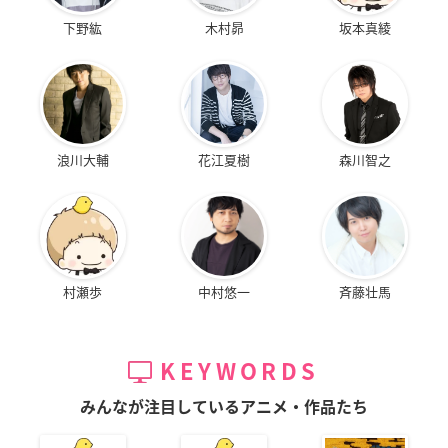
下野紘
木村昴
坂本真綾
浪川大輔
花江夏樹
森川智之
村瀬歩
中村悠一
斉藤壮馬
KEYWORDS
みんなが注目しているアニメ・作品たち