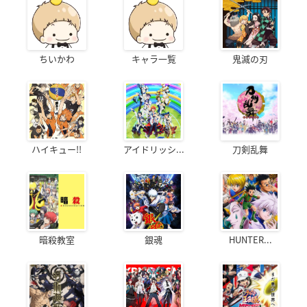
ちいかわ
キャラ一覧
鬼滅の刃
ハイキュー!!
アイドリッシ...
刀剣乱舞
暗殺教室
銀魂
HUNTER...