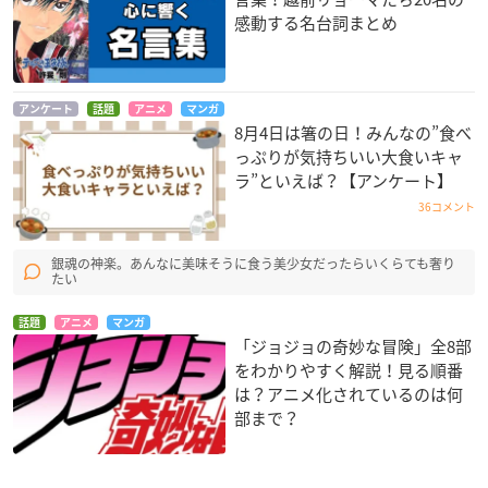
感動する名台詞まとめ
アンケート
話題
アニメ
マンガ
8月4日は箸の日！みんなの”食べ
っぷりが気持ちいい大食いキャ
ラ”といえば？【アンケート】
36コメント
銀魂の神楽。あんなに美味そうに食う美少女だったらいくらても奢り
たい
話題
アニメ
マンガ
「ジョジョの奇妙な冒険」全8部
をわかりやすく解説！見る順番
は？アニメ化されているのは何
部まで？