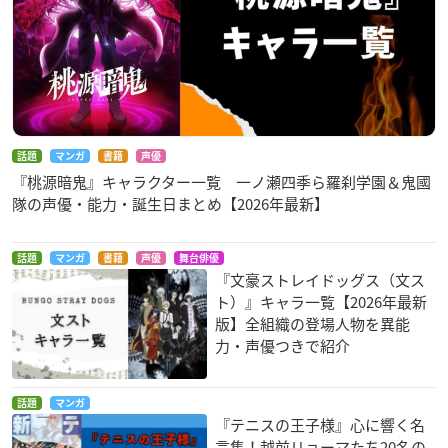
話題
マンガ
書籍
声優
『桃源暗鬼』キャラクター一覧 一ノ瀬四季ら羅刹学園＆鬼國
隊の声優・能力・誕生日まとめ【2026年最新】
話題
マンガ
書籍
声優
舞台俳優
『文豪ストレイドッグス（文ス
ト）』キャラ一覧【2026年最新
版】全組織の登場人物を異能
力・声優つきで紹介
話題
マンガ
『テニスの王子様』心に響く名
言集！越前リョーマたち20名の