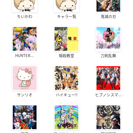
ちいかわ
キャラ一覧
鬼滅の刃
HUNTER...
暗殺教室
刀剣乱舞
サンリオ
ハイキュー!!
ヒプノシスマ...