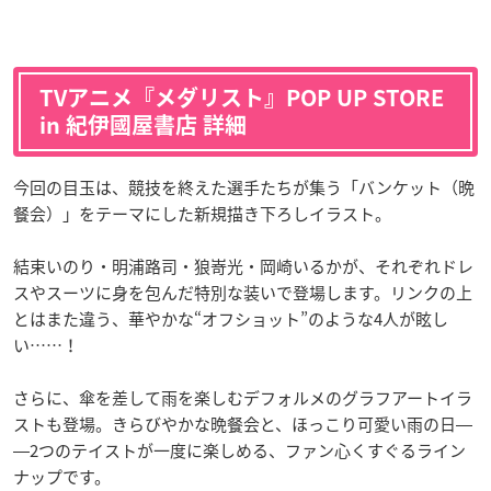
TVアニメ『メダリスト』POP UP STORE
in 紀伊國屋書店 詳細
今回の目玉は、競技を終えた選手たちが集う「バンケット（晩
餐会）」をテーマにした新規描き下ろしイラスト。
結束いのり・明浦路司・狼嵜光・岡崎いるかが、それぞれドレ
スやスーツに身を包んだ特別な装いで登場します。リンクの上
とはまた違う、華やかな“オフショット”のような4人が眩し
い……！
さらに、傘を差して雨を楽しむデフォルメのグラフアートイラ
ストも登場。きらびやかな晩餐会と、ほっこり可愛い雨の日―
―2つのテイストが一度に楽しめる、ファン心くすぐるライン
ナップです。