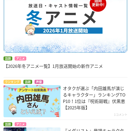
話題
アニメ
【2026年冬アニメ一覧】1月放送開始の新作アニメ
ランキング
話題
声優
オタクが選ぶ「内田雄馬が演じ
るキャラクター」ランキングTO
P10！1位は『呪術廻戦』伏黒恵
【2025年版】
1コメント
話題
アニメ
『メダリスト』登場キャラクタ