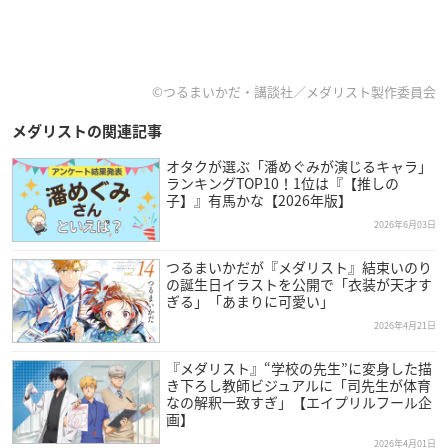
©つるまいかだ・講談社／メダリスト製作委員会
メダリストの関連記事
オタクが選ぶ「潘めぐみが演じるキャラ」
ランキングTOP10！1位は『【推しの
子】』有馬かな【2026年版】
2026年6月03日
つるまいかだが『メダリスト』結束いのり
の誕生日イラストを公開で「衣装が天才す
ぎる」「あまりに可愛い」
2026年4月21日
『メダリスト』“学校の先生”に変身した描
き下ろし教師ビジュアルに「司先生が体育
なの解釈一致すぎ」【エイプリルフール企
画】
2026年4月01日