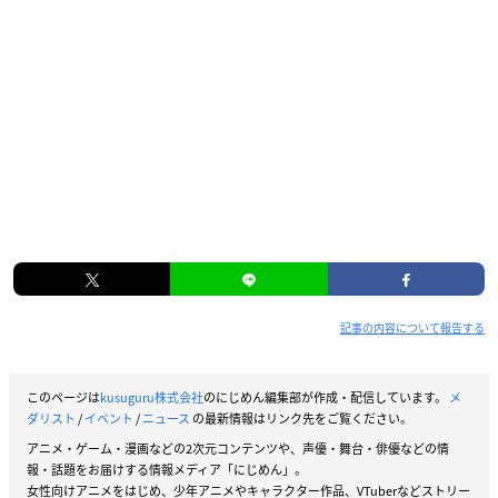
記事の内容について報告する
このページは
kusuguru株式会社
のにじめん編集部が作成・配信しています。
メ
ダリスト
/
イベント
/
ニュース
の最新情報はリンク先をご覧ください。
アニメ・ゲーム・漫画などの2次元コンテンツや、声優・舞台・俳優などの情
報・話題をお届けする情報メディア「にじめん」。
女性向けアニメをはじめ、少年アニメやキャラクター作品、VTuberなどストリー