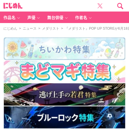
に
じ
め
ん
作品名
声優
舞台俳優
作者名
にじめん
>
ニュース
>
メダリスト
> 『メダリスト』POP UP STOREが