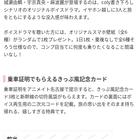
城瀬由鶴・宇京真央・麻波麗が登場するのは、coly書き下ろし
シナリオのオリジナルボイスドラマ。イヤホン越しに3人と旅
をともにするような没入感が味わえます。
ボイスドラマを聴いた方には、オリジナルスマホ壁紙（全6
種）がランダムで1枚プレゼント。1日1枚・重複なしで全6種そ
ろう仕様なので、コンプ目当てに何度も乗りたくなること間違
いなし！
乗車証明でもらえるきっぷ風記念カード
乗車証明をアニメイト名古屋で提示すると、きっぷ風記念カー
ド3枚と新幹線の切符風袋がもらえます。カードの裏面にはボ
イス再生用の二次元コードを記載。旅の思い出をそのまま持ち
帰れる、嬉しすぎる特典です。