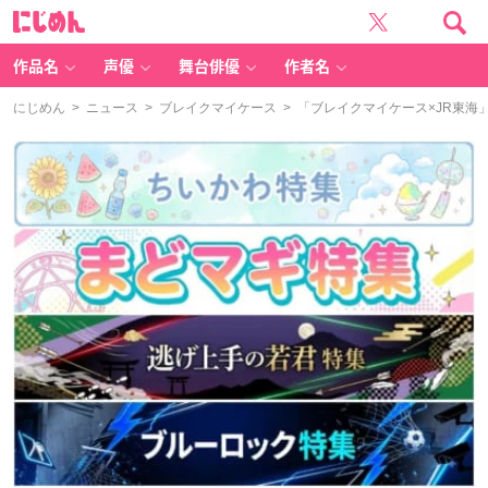
に
じ
め
ん
作品名
声優
舞台俳優
作者名
にじめん
>
ニュース
>
ブレイクマイケース
> 「ブレイクマイケース×JR東海