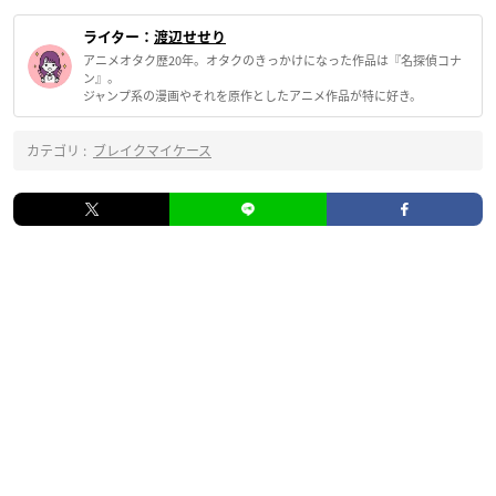
ライター：
渡辺せせり
アニメオタク歴20年。オタクのきっかけになった作品は『名探偵コナ
ン』。
ジャンプ系の漫画やそれを原作としたアニメ作品が特に好き。
カテゴリ :
ブレイクマイケース