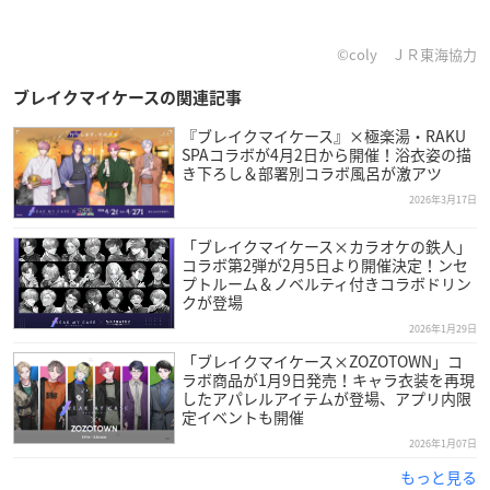
©coly ＪＲ東海協力
ブレイクマイケースの関連記事
『ブレイクマイケース』×極楽湯・RAKU
SPAコラボが4月2日から開催！浴衣姿の描
き下ろし＆部署別コラボ風呂が激アツ
2026年3月17日
「ブレイクマイケース×カラオケの鉄人」
コラボ第2弾が2月5日より開催決定！ンセ
プトルーム＆ノベルティ付きコラボドリン
クが登場
2026年1月29日
「ブレイクマイケース×ZOZOTOWN」コ
ラボ商品が1月9日発売！キャラ衣装を再現
したアパレルアイテムが登場、アプリ内限
定イベントも開催
2026年1月07日
もっと見る