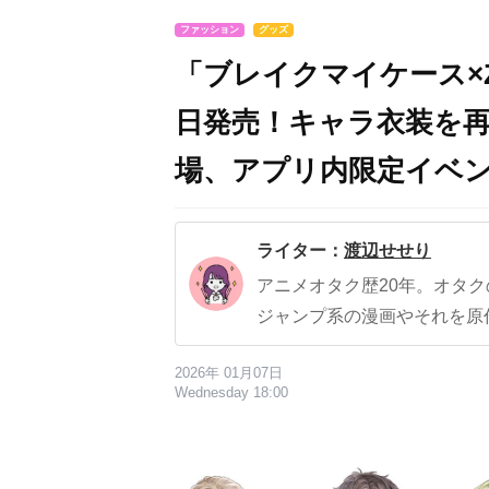
ファッション
グッズ
「ブレイクマイケース×Z
日発売！キャラ衣装を
場、アプリ内限定イベ
ライター：
渡辺せせり
アニメオタク歴20年。オタ
ジャンプ系の漫画やそれを原
2026年 01月07日
Wednesday 18:00