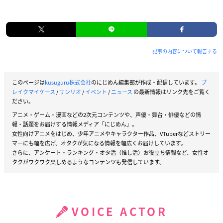
記事の内容について報告する
このページは
kusuguru株式会社
のにじめん編集部が作成・配信しています。
ブ
レイクマイケース
/
サンリオ
/
イベント
/
ニュース
の最新情報はリンク先をご覧く
ださい。
アニメ・ゲーム・漫画などの2次元コンテンツや、声優・舞台・俳優などの情
報・話題をお届けする情報メディア「にじめん」。
女性向けアニメをはじめ、少年アニメやキャラクター作品、VTuberなどストリー
マーにも幅を広げ、オタクが気になる情報を幅広くお届けしています。
さらに、アンケート・ランキング・オタ活（推し活）お役立ち情報など、女性オ
タクがワクワク楽しめるようなコンテンツも発信しています。
VOICE ACTOR