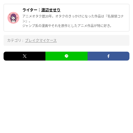
ライター：
渡辺せせり
アニメオタク歴20年。オタクのきっかけになった作品は『名探偵コナ
ン』。
ジャンプ系の漫画やそれを原作としたアニメ作品が特に好き。
カテゴリ :
ブレイクマイケース