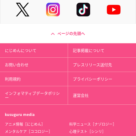
ページの先頭へ
にじめんについて
記事掲載について
お問い合わせ
プレスリリース送付先
利用規約
プライバシーポリシー
インフォマティブデータポリシ
運営会社
ー
kusuguru
media
アニメ情報［にじめん］
科学ニュース［ナゾロジー］
メンタルケア［ココロジー］
心理テスト［シンリ］