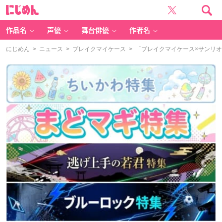
に
じ
め
ん
作品名
声優
舞台俳優
作者名
にじめん
>
ニュース
>
ブレイクマイケース
> 「ブレイクマイケース×サンリ