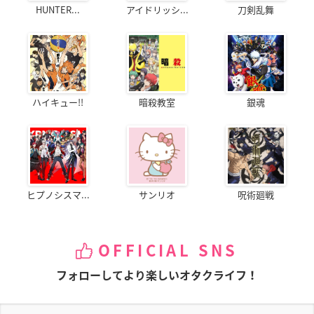
HUNTER...
アイドリッシ...
刀剣乱舞
ハイキュー!!
暗殺教室
銀魂
ヒプノシスマ...
サンリオ
呪術廻戦
OFFICIAL SNS
フォローしてより楽しいオタクライフ！