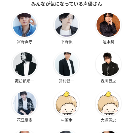
みんなが気になっている声優さん
宮野真守
下野紘
速水奨
諏訪部順一
鈴村健一
森川智之
花江夏樹
村瀬歩
大塚芳忠