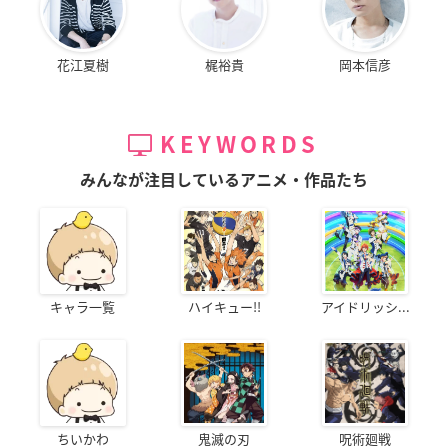
花江夏樹
梶裕貴
岡本信彦
KEYWORDS
みんなが注目しているアニメ・作品たち
キャラ一覧
ハイキュー!!
アイドリッシ...
ちいかわ
鬼滅の刃
呪術廻戦