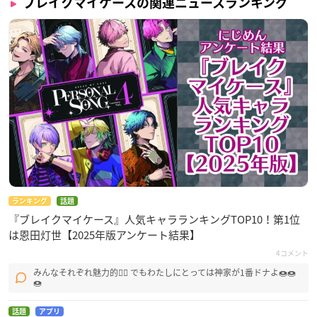
ブレイクマイケースの関連ニュースランキング
ランキング
話題
『ブレイクマイケース』人気キャラランキングTOP10！第1位
は恩田灯世【2025年版アンケート結果】
4コメント
みんなそれぞれ魅力的🙂‍↕ でもわたしにとっては神家が1番ドナよ🍩🍩
🍩
話題
アプリ