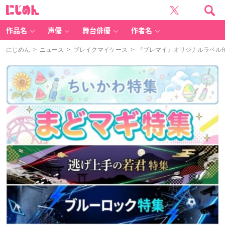
に
じ
め
ん
作品名
声優
舞台俳優
作者名
にじめん
>
ニュース
>
ブレイクマイケース
> 『ブレマイ』オリジナルラベル缶