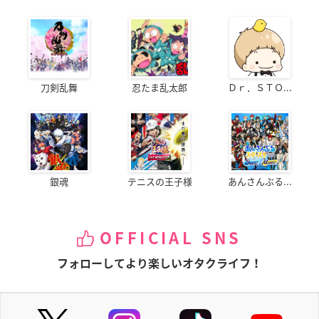
刀剣乱舞
忍たま乱太郎
Ｄｒ．ＳＴＯ...
銀魂
テニスの王子様
あんさんぶる...
OFFICIAL SNS
フォローしてより楽しいオタクライフ！