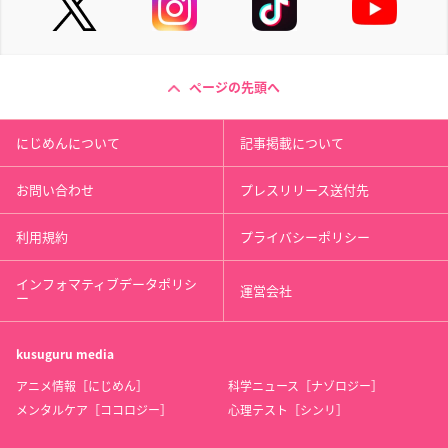
ページの先頭へ
にじめんについて
記事掲載について
お問い合わせ
プレスリリース送付先
利用規約
プライバシーポリシー
インフォマティブデータポリシ
運営会社
ー
kusuguru
media
アニメ情報［にじめん］
科学ニュース［ナゾロジー］
メンタルケア［ココロジー］
心理テスト［シンリ］