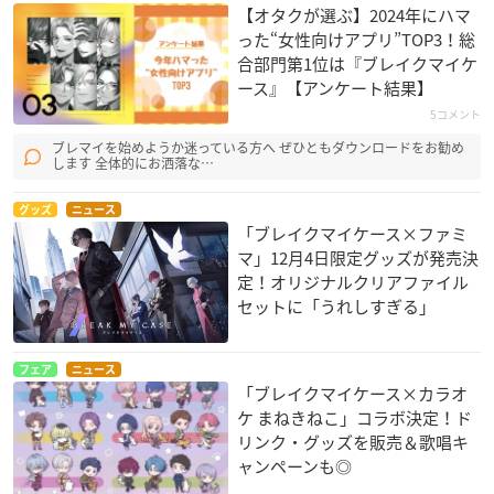
【オタクが選ぶ】2024年にハマ
った“女性向けアプリ”TOP3！総
合部門第1位は『ブレイクマイケ
ース』【アンケート結果】
5コメント
ブレマイを始めようか迷っている方へ ぜひともダウンロードをお勧め
します 全体的にお洒落な…
グッズ
ニュース
「ブレイクマイケース×ファミ
マ」12月4日限定グッズが発売決
定！オリジナルクリアファイル
セットに「うれしすぎる」
フェア
ニュース
「ブレイクマイケース×カラオ
ケ まねきねこ」コラボ決定！ド
リンク・グッズを販売＆歌唱キ
ャンペーンも◎