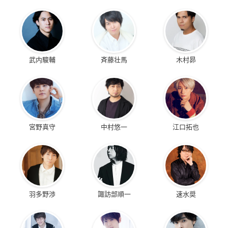
武内駿輔
斉藤壮馬
木村昴
宮野真守
中村悠一
江口拓也
羽多野渉
諏訪部順一
速水奨