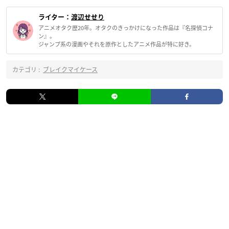
ライター：
渡辺せせり
アニメオタク歴20年。オタクのきっかけになった作品は『名探偵コナ
ン』。
ジャンプ系の漫画やそれを原作としたアニメ作品が特に好き。
カテゴリ :
ブレイクマイケース