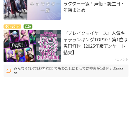
ラクター一覧！声優・誕生日・
年齢まとめ
ランキング
話題
『ブレイクマイケース』人気キ
ャラランキングTOP10！第1位は
恩田灯世【2025年版アンケート
結果】
4コメント
みんなそれぞれ魅力的🙂‍↕ でもわたしにとっては神家が1番ドナよ🍩🍩
🍩