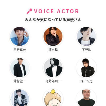
VOICE ACTOR
みんなが気になっている声優さん
宮野真守
速水奨
下野紘
鈴村健一
諏訪部順一
森川智之