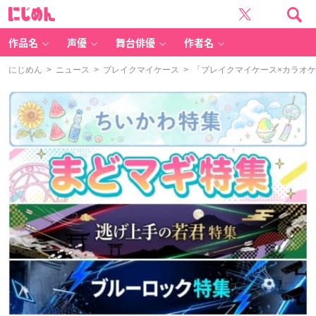
に
じ
め
ん
作品名
声優
舞台俳優
作者名
にじめん
>
ニュース
>
ブレイクマイケース
> 「ブレイクマイケース×カラオ