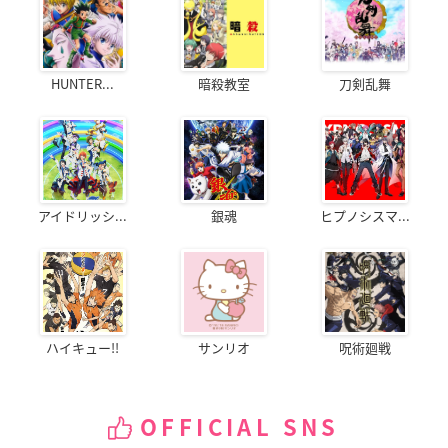
HUNTER...
暗殺教室
刀剣乱舞
アイドリッシ...
銀魂
ヒプノシスマ...
ハイキュー!!
サンリオ
呪術廻戦
OFFICIAL SNS