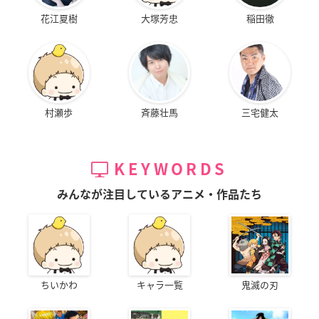
花江夏樹
大塚芳忠
稲田徹
村瀬歩
斉藤壮馬
三宅健太
KEYWORDS
みんなが注目しているアニメ・作品たち
ちいかわ
キャラ一覧
鬼滅の刃