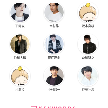
下野紘
木村昴
坂本真綾
浪川大輔
花江夏樹
森川智之
村瀬歩
中村悠一
斉藤壮馬