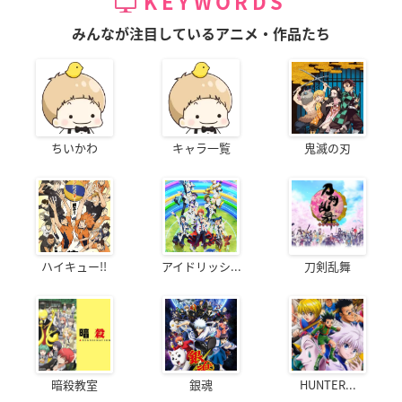
KEYWORDS
みんなが注目しているアニメ・作品たち
ちいかわ
キャラ一覧
鬼滅の刃
ハイキュー!!
アイドリッシ...
刀剣乱舞
暗殺教室
銀魂
HUNTER...