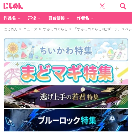
に
じ
め
ん
作品名
声優
舞台俳優
作者名
にじめん
>
ニュース
>
すみっコぐらし
> 「すみっコぐらし×ピザーラ」スペ