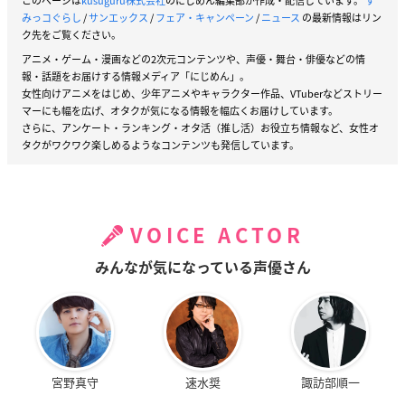
このページは
kusuguru株式会社
のにじめん編集部が作成・配信しています。
す
みっコぐらし
/
サンエックス
/
フェア・キャンペーン
/
ニュース
の最新情報はリン
ク先をご覧ください。
アニメ・ゲーム・漫画などの2次元コンテンツや、声優・舞台・俳優などの情
報・話題をお届けする情報メディア「にじめん」。
女性向けアニメをはじめ、少年アニメやキャラクター作品、VTuberなどストリー
マーにも幅を広げ、オタクが気になる情報を幅広くお届けしています。
さらに、アンケート・ランキング・オタ活（推し活）お役立ち情報など、女性オ
タクがワクワク楽しめるようなコンテンツも発信しています。
VOICE ACTOR
みんなが気になっている声優さん
宮野真守
速水奨
諏訪部順一