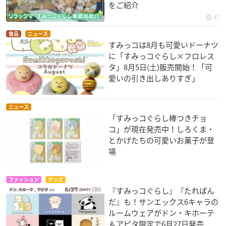
をご紹介
47
食品
ニュース
すみっコは8月も可愛いドーナツ
に「すみっコぐらし×フロレス
タ」8月5日(土)販売開始！「可
愛いの引き出しありすぎ」
ニュース
「すみっコぐらし棒つきチョ
コ」が現在発売中！しろくま・
とかげたちの可愛いお菓子が登
場
ファッション
グッズ
『すみっコぐらし』『たれぱん
だ』も！サンエックス6キャラの
ルームウェアがドン・キホーテ
＆アピタ限定で6月27日発売