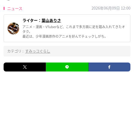
2026年06月09日 12:00
ニュース
ライター：
葉山ありさ
アニメ・漫画・VTuberなど、これまで多方面に足を踏み入れてきたオ
タク。
最近は、少年漫画原作のアニメを好んでチェックしがち。
カテゴリ :
すみっコぐらし