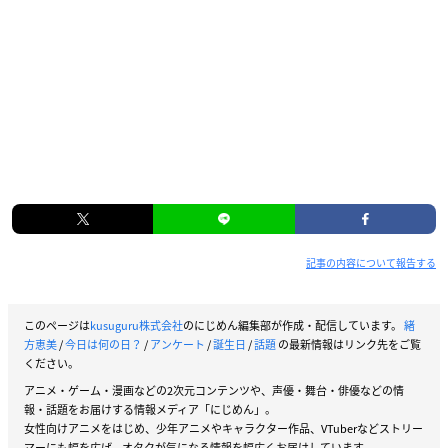
記事の内容について報告する
このページは
kusuguru株式会社
のにじめん編集部が作成・配信しています。
緒
方恵美
/
今日は何の日？
/
アンケート
/
誕生日
/
話題
の最新情報はリンク先をご覧
ください。
アニメ・ゲーム・漫画などの2次元コンテンツや、声優・舞台・俳優などの情
報・話題をお届けする情報メディア「にじめん」。
女性向けアニメをはじめ、少年アニメやキャラクター作品、VTuberなどストリー
マーにも幅を広げ、オタクが気になる情報を幅広くお届けしています。