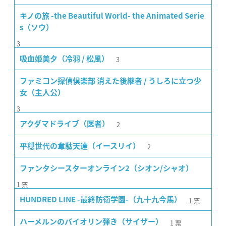
キノの旅 -the Beautiful World- the Animated Serie
s（ソウ）
3
3
吸血姫美夕（冷羽 / 松風）
ファミコン探偵倶楽部 消えた後継者 / うしろに立つ少
女（主人公）
3
2
アクダマドライブ（医者）
2
平穏世代の韋駄天達（イースリイ）
ファンタシースターオンライン2（シオン/シャオ）
1
票
1
票
HUNDRED LINE -最終防衛学園-（九十九今馬）
1
票
ハーメルンのバイオリン弾き（サイザー）