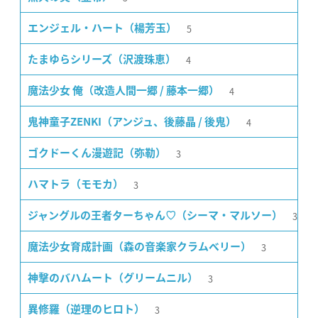
5
エンジェル・ハート（楊芳玉）
4
たまゆらシリーズ（沢渡珠恵）
4
魔法少女 俺（改造人間一郷 / 藤本一郷）
4
鬼神童子ZENKI（アンジュ、後藤晶 / 後鬼）
3
ゴクドーくん漫遊記（弥勒）
3
ハマトラ（モモカ）
3
ジャングルの王者ターちゃん♡（シーマ・マルソー）
3
魔法少女育成計画（森の音楽家クラムベリー）
3
神撃のバハムート（グリームニル）
3
異修羅（逆理のヒロト）