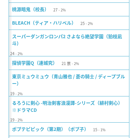
27
桃源暗鬼（校長）
2%
25
BLEACH（ティア・ハリベル）
2%
スーパーダンガンロンパ2 さよなら絶望学園（狛枝凪
斗）
24
2%
21
票
探偵学園Q（連城究）
2%
東京ミュウミュウ（青山雅也 / 蒼の騎士 / ディープブル
ー）
19
2%
るろうに剣心 -明治剣客浪漫譚-シリーズ（緋村剣心）
※ドラマCD
19
2%
15
ポプテピピック（第2期）（ポプ子）
1%