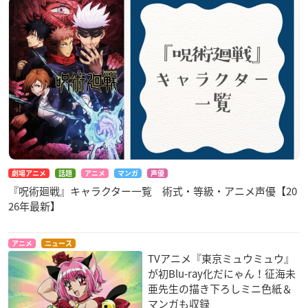
劇場アニメ
話題
アニメ
マンガ
声優
『呪術廻戦』キャラクター一覧 術式・等級・アニメ声優【20
26年最新】
アニメ
ニュース
TVアニメ『東京ミュウミュウ』
が初Blu-ray化だにゃん！征海未
亜先生の描き下ろしミニ色紙＆
マンガも収録