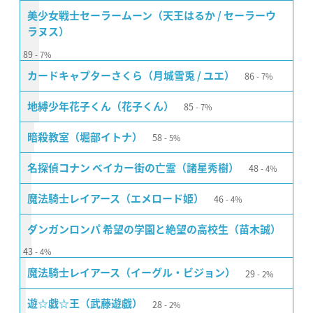
美少女戦士セーラームーン（天王はるか / セーラーウ
ラヌス）
89
7%
86
カードキャプターさくら（月城雪兎 / ユエ）
7%
85
地縛少年花子くん（花子くん）
7%
58
暗殺教室（堀部イトナ）
5%
48
名探偵コナン ベイカー街の亡霊（諸星秀樹）
4%
46
魔法騎士レイアース（エメロード姫）
4%
ダンガンロンパ 希望の学園と絶望の高校生（苗木誠）
43
4%
29
魔法騎士レイアース（イーグル・ビジョン）
2%
28
遊☆戯☆王（武藤遊戯）
2%