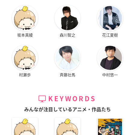
坂本真綾
森川智之
花江夏樹
村瀬歩
斉藤壮馬
中村悠一
KEYWORDS
みんなが注目しているアニメ・作品たち