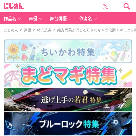
に
じ
め
ん
作品名
声優
舞台俳優
作者名
にじめん
>
声優
>
緒方恵美
> 緒方恵美が演じる好きなキャラ投票！やっぱり