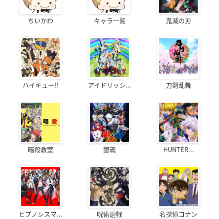
ちいかわ
キャラ一覧
鬼滅の刃
ハイキュー!!
アイドリッシ...
刀剣乱舞
暗殺教室
銀魂
HUNTER...
ヒプノシスマ...
呪術廻戦
名探偵コナン