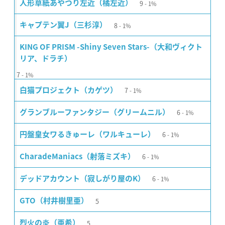
9
人形草紙あやつり左近（橘左近）
1%
8
キャプテン翼J（三杉淳）
1%
KING OF PRISM -Shiny Seven Stars-（大和ヴィクト
リア、ドラチ）
7
1%
7
白猫プロジェクト（カゲツ）
1%
6
グランブルーファンタジー（グリームニル）
1%
6
円盤皇女ワるきゅーレ（ワルキューレ）
1%
6
CharadeManiacs（射落ミズキ）
1%
6
デッドアカウント（寂しがり屋のK）
1%
5
GTO（村井樹里亜）
5
烈火の炎（亜希）