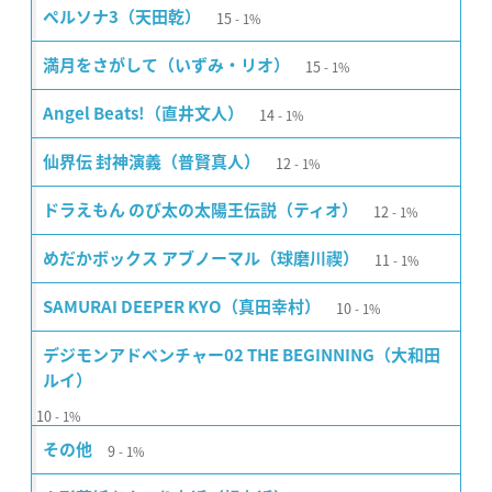
15
ペルソナ3（天田乾）
1%
15
満月をさがして（いずみ・リオ）
1%
14
Angel Beats!（直井文人）
1%
12
仙界伝 封神演義（普賢真人）
1%
12
ドラえもん のび太の太陽王伝説（ティオ）
1%
11
めだかボックス アブノーマル（球磨川禊）
1%
10
SAMURAI DEEPER KYO（真田幸村）
1%
デジモンアドベンチャー02 THE BEGINNING（大和田
ルイ）
10
1%
9
その他
1%