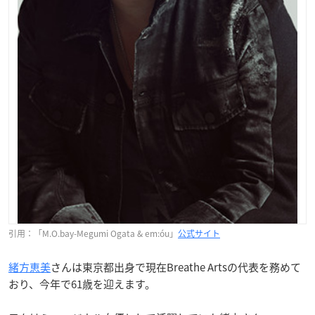
引用：「M.O.bay-Megumi Ogata & em:óu」
公式サイト
緒方恵美
さんは東京都出身で現在Breathe Artsの代表を務めて
おり、今年で61歳を迎えます。