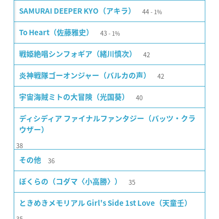
44
SAMURAI DEEPER KYO（アキラ）
1%
43
To Heart（佐藤雅史）
1%
42
戦姫絶唱シンフォギア（緒川慎次）
42
炎神戦隊ゴーオンジャー（バルカの声）
40
宇宙海賊ミトの大冒険（光国葵）
ディシディア ファイナルファンタジー（バッツ・クラ
ウザー）
38
36
その他
35
ぼくらの（コダマ〈小高勝〉）
ときめきメモリアル Girl's Side 1st Love（天童壬）
35