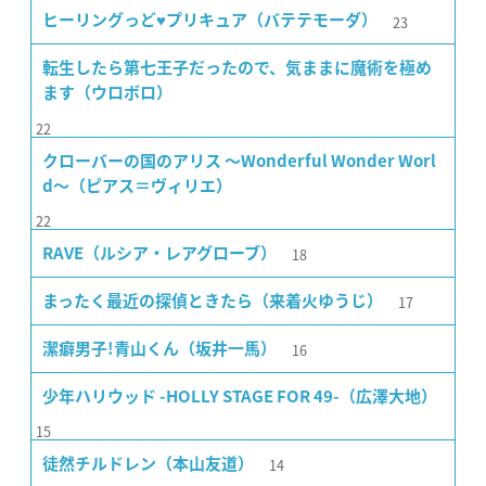
23
ヒーリングっど♥プリキュア（バテテモーダ）
転生したら第七王子だったので、気ままに魔術を極め
ます（ウロボロ）
22
クローバーの国のアリス 〜Wonderful Wonder Worl
d〜（ピアス＝ヴィリエ）
22
18
RAVE（ルシア・レアグローブ）
17
まったく最近の探偵ときたら（来着火ゆうじ）
16
潔癖男子!青山くん（坂井一馬）
少年ハリウッド -HOLLY STAGE FOR 49-（広澤大地）
15
14
徒然チルドレン（本山友道）