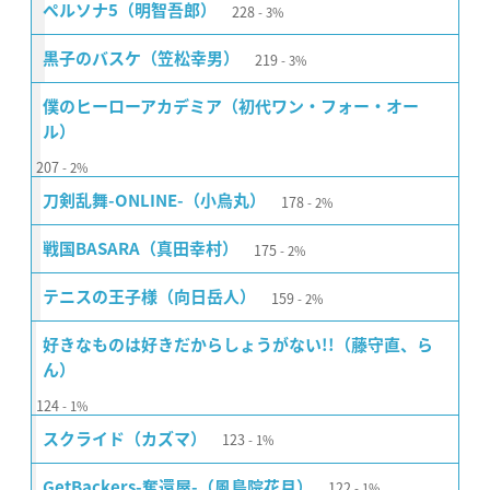
228
ペルソナ5（明智吾郎）
3%
219
黒子のバスケ（笠松幸男）
3%
僕のヒーローアカデミア（初代ワン・フォー・オー
ル）
207
2%
178
刀剣乱舞-ONLINE-（小烏丸）
2%
175
戦国BASARA（真田幸村）
2%
159
テニスの王子様（向日岳人）
2%
好きなものは好きだからしょうがない!!（藤守直、ら
ん）
124
1%
123
スクライド（カズマ）
1%
122
GetBackers-奪還屋-（風鳥院花月）
1%