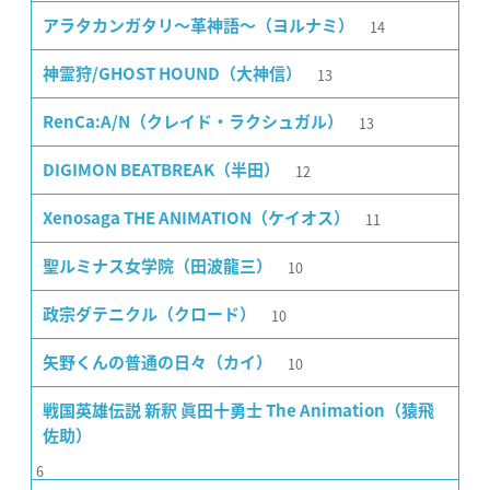
14
アラタカンガタリ〜革神語〜（ヨルナミ）
13
神霊狩/GHOST HOUND（大神信）
13
RenCa:A/N（クレイド・ラクシュガル）
12
DIGIMON BEATBREAK（半田）
11
Xenosaga THE ANIMATION（ケイオス）
10
聖ルミナス女学院（田波龍三）
10
政宗ダテニクル（クロード）
10
矢野くんの普通の日々（カイ）
戦国英雄伝説 新釈 眞田十勇士 The Animation（猿飛
佐助）
6