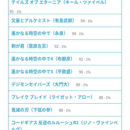
テイルズ オブ エターニア（キール・ツァイベル）
95
1%
94
文豪とアルケミスト（有島武郎）
1%
94
遙かなる時空の中で（永泉）
1%
92
剣が君（鷺原左京）
1%
92
遙かなる時空の中で4（布都彦）
1%
90
遙かなる時空の中で3（平敦盛）
1%
89
デジモンセイバーズ（大門大）
1%
88
ブレイク ブレイド（ライガット・アロー）
1%
88
鬼滅の刃（下弦の参）
1%
コードギアス 反逆のルルーシュR2（ジノ・ヴァインベ
ルグ）