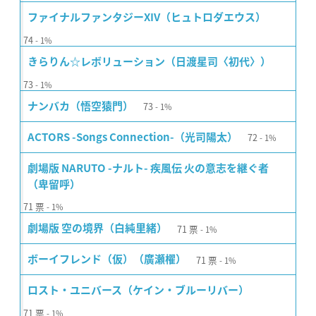
ファイナルファンタジーXIV（ヒュトロダエウス）
74
1%
きらりん☆レボリューション（日渡星司〈初代〉）
73
1%
73
ナンバカ（悟空猿門）
1%
72
ACTORS -Songs Connection-（光司陽太）
1%
劇場版 NARUTO -ナルト- 疾風伝 火の意志を継ぐ者
（卑留呼）
71
票
1%
71
票
劇場版 空の境界（白純里緒）
1%
71
票
ボーイフレンド（仮）（廣瀬櫂）
1%
ロスト・ユニバース（ケイン・ブルーリバー）
71
票
1%