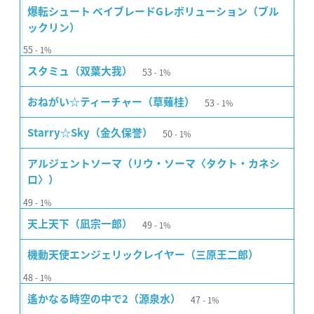
爆転シュート ベイブレードGレボリューション（ブル
ックリン）
55
1%
53
スタミュ（双葉大我）
1%
53
おねがい☆ティーチャー（草薙桂）
1%
50
Starry☆Sky（金久保誉）
1%
アルジェントソーマ（リウ・ソーマ〈タクト・カネシ
ロ〉）
49
1%
49
天上天下（凪宗一郎）
1%
機動天使エンジェリックレイヤー（三原王二郎）
48
1%
47
遙かなる時空の中で2（源泉水）
1%