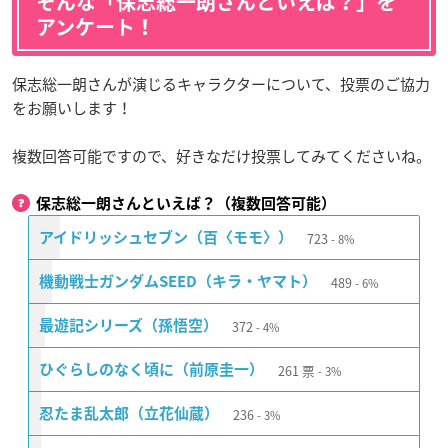
そんな「保志総一朗さんといえば？」を
アンケート！
保志総一朗さんが演じるキャラクターについて、投票のご協力
をお願いします！
複数回答可能ですので、好きなだけ投票してみてくださいね。
保志総一朗さんといえば？（複数回答可能）
723
アイドリッシュセブン（百〈モモ〉）
8%
489
機動戦士ガンダムSEED（キラ・ヤマト）
6%
372
最遊記シリーズ（孫悟空）
4%
261
票
ひぐらしのなく頃に（前原圭一）
3%
236
忍たま乱太郎（立花仙蔵）
3%