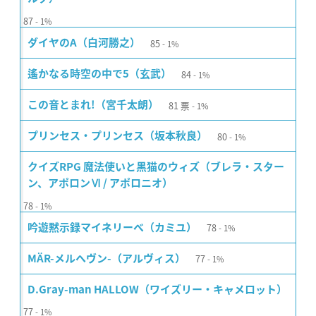
87
1%
85
ダイヤのA（白河勝之）
1%
84
遙かなる時空の中で5（玄武）
1%
81
票
この音とまれ!（宮千太朗）
1%
80
プリンセス・プリンセス（坂本秋良）
1%
クイズRPG 魔法使いと黒猫のウィズ（ブレラ・スター
ン、アポロンⅥ / アポロニオ）
78
1%
78
吟遊黙示録マイネリーベ（カミユ）
1%
77
MÄR-メルヘヴン-（アルヴィス）
1%
D.Gray-man HALLOW（ワイズリー・キャメロット）
77
1%