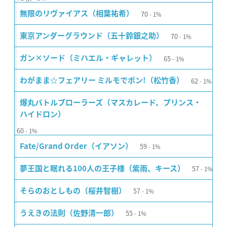
70
無限のリヴァイアス（相葉祐希）
1%
70
東京アンダーグラウンド（五十鈴銀之助）
1%
65
ガン×ソード（ミハエル・ギャレット）
1%
62
わがまま☆フェアリー ミルモでポン!（松竹香）
1%
爆丸バトルブローラーズ（マスカレード、プリンス・
ハイドロン）
60
1%
59
Fate/Grand Order（イアソン）
1%
57
夢王国と眠れる100人の王子様（紫雨、キース）
1%
57
そらのおとしもの（桜井智樹）
1%
55
うえきの法則（佐野清一郎）
1%