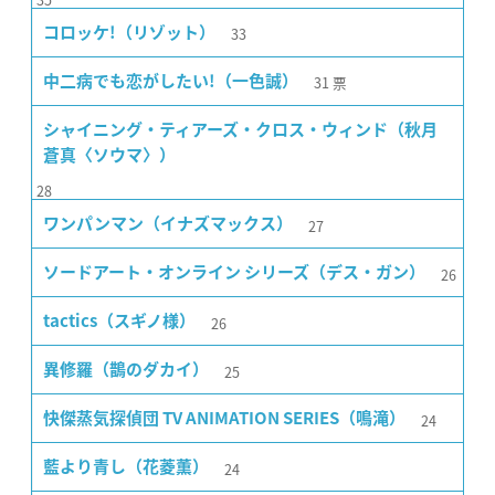
33
コロッケ!（リゾット）
31
票
中二病でも恋がしたい!（一色誠）
シャイニング・ティアーズ・クロス・ウィンド（秋月
蒼真〈ソウマ〉）
28
27
ワンパンマン（イナズマックス）
26
ソードアート・オンライン シリーズ（デス・ガン）
26
tactics（スギノ様）
25
異修羅（鵲のダカイ）
24
快傑蒸気探偵団 TV ANIMATION SERIES（鳴滝）
24
藍より青し（花菱薫）