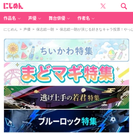
に
じ
め
ん
作品名
声優
舞台俳優
作者名
にじめん
>
声優
>
保志総一朗
> 保志総一朗が演じる好きなキャラ投票！やっ