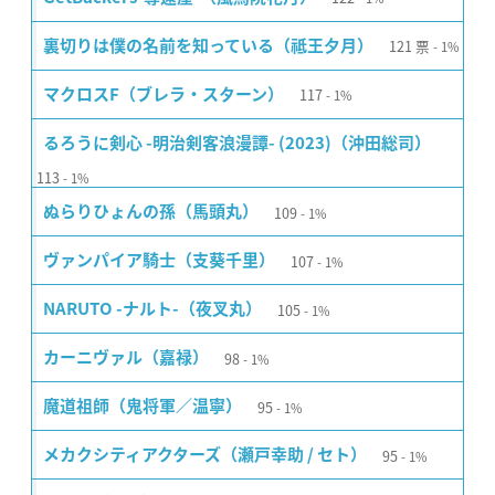
121
票
裏切りは僕の名前を知っている（祗王夕月）
1%
117
マクロスF（ブレラ・スターン）
1%
るろうに剣心 -明治剣客浪漫譚- (2023)（沖田総司）
113
1%
109
ぬらりひょんの孫（馬頭丸）
1%
107
ヴァンパイア騎士（支葵千里）
1%
105
NARUTO -ナルト-（夜叉丸）
1%
98
カーニヴァル（嘉禄）
1%
95
魔道祖師（鬼将軍／温寧）
1%
95
メカクシティアクターズ（瀬戸幸助 / セト）
1%