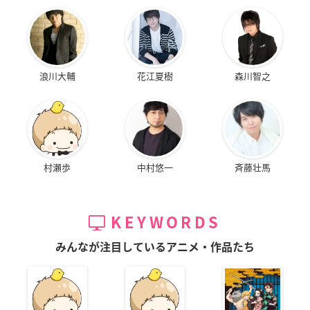
浪川大輔
花江夏樹
森川智之
村瀬歩
中村悠一
斉藤壮馬
KEYWORDS
みんなが注目しているアニメ・作品たち