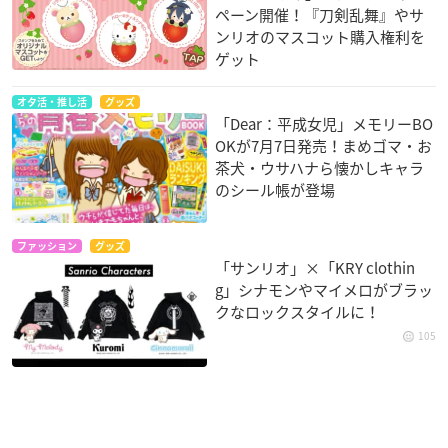
ペーン開催！『刀剣乱舞』やサ
ンリオのマスコット購入権利を
ゲット
オタ活・推し活
グッズ
「Dear：平成女児」メモリーBO
OKが7月7日発売！まめゴマ・お
茶犬・ウサハナら懐かしキャラ
のシール帳が登場
ファッション
グッズ
「サンリオ」×「KRY clothin
g」シナモンやマイメロがブラッ
クなロックスタイルに！
105