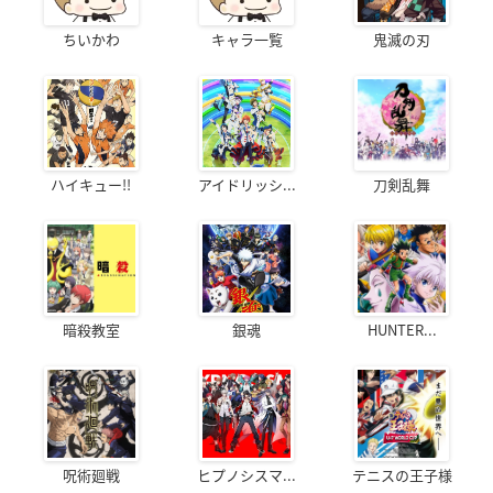
ちいかわ
キャラ一覧
鬼滅の刃
ハイキュー!!
アイドリッシ...
刀剣乱舞
暗殺教室
銀魂
HUNTER...
呪術廻戦
ヒプノシスマ...
テニスの王子様