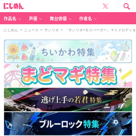
に
じ
め
ん
作品名
声優
舞台俳優
作者名
にじめん
>
ニュース
>
サンリオ
> 「サンリオ×モスバーガー」マイメロディ