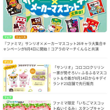
フェア
ニュース
『ファミマ』サンリオ×メーカーマスコット26キャラ大集合キ
ャンペーンが8月4日に開始！コアラのマーチくんらと共演
グッズ
「サンリオ」コロコロクリリン
一家が勢ぞろい♪ ふるふるマスコ
ット＆巾着が8月14日からキデイ
ランド23店舗で先行販売
フェア
ファミマ限定「いちごマスコッ
トぬいぐるみ」スタンプキャン