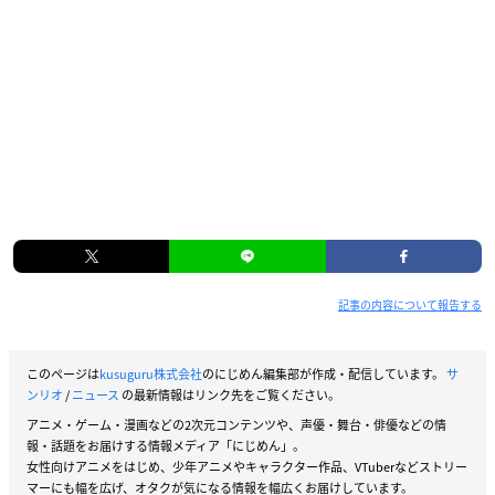
記事の内容について報告する
このページは
kusuguru株式会社
のにじめん編集部が作成・配信しています。
サ
ンリオ
/
ニュース
の最新情報はリンク先をご覧ください。
アニメ・ゲーム・漫画などの2次元コンテンツや、声優・舞台・俳優などの情
報・話題をお届けする情報メディア「にじめん」。
女性向けアニメをはじめ、少年アニメやキャラクター作品、VTuberなどストリー
マーにも幅を広げ、オタクが気になる情報を幅広くお届けしています。