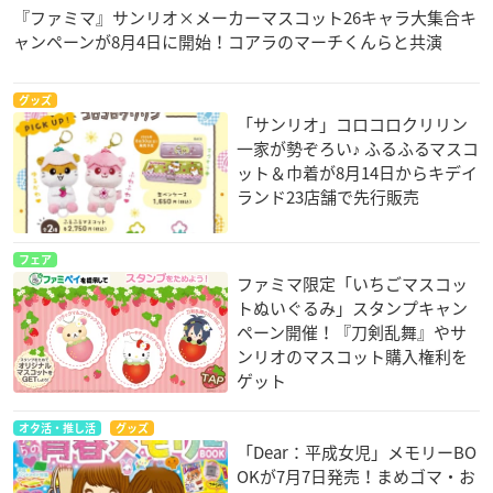
『ファミマ』サンリオ×メーカーマスコット26キャラ大集合キ
ャンペーンが8月4日に開始！コアラのマーチくんらと共演
グッズ
「サンリオ」コロコロクリリン
一家が勢ぞろい♪ ふるふるマスコ
ット＆巾着が8月14日からキデイ
ランド23店舗で先行販売
フェア
ファミマ限定「いちごマスコッ
トぬいぐるみ」スタンプキャン
ペーン開催！『刀剣乱舞』やサ
ンリオのマスコット購入権利を
ゲット
オタ活・推し活
グッズ
「Dear：平成女児」メモリーBO
OKが7月7日発売！まめゴマ・お