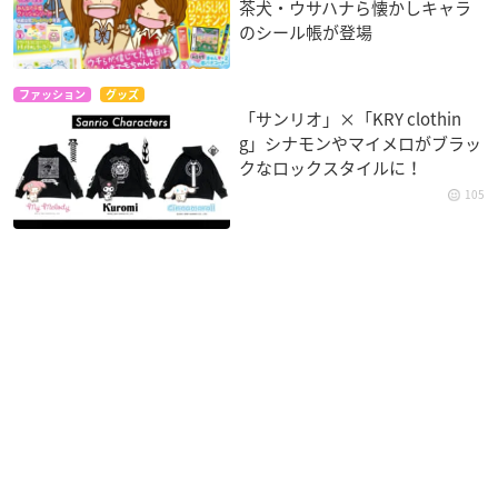
茶犬・ウサハナら懐かしキャラ
のシール帳が登場
ファッション
グッズ
「サンリオ」×「KRY clothin
g」シナモンやマイメロがブラッ
クなロックスタイルに！
105