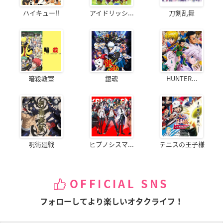
ハイキュー!!
アイドリッシ...
刀剣乱舞
暗殺教室
銀魂
HUNTER...
呪術廻戦
ヒプノシスマ...
テニスの王子様
OFFICIAL SNS
フォローしてより楽しいオタクライフ！