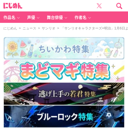
に
じ
め
ん
作品名
声優
舞台俳優
作者名
にじめん
>
ニュース
>
サンリオ
> 「サンリオキャラクターズ×明治」1月6