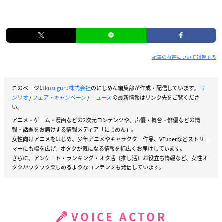
記事の内容について報告する
このページは
kusuguru株式会社
のにじめん編集部が作成・配信しています。
サ
ンリオ
/
フェア・キャンペーン
/
ニュース
の最新情報はリンク先をご覧くださ
い。
アニメ・ゲーム・漫画などの2次元コンテンツや、声優・舞台・俳優などの情
報・話題をお届けする情報メディア「にじめん」。
女性向けアニメをはじめ、少年アニメやキャラクター作品、VTuberなどストリー
マーにも幅を広げ、オタクが気になる情報を幅広くお届けしています。
さらに、アンケート・ランキング・オタ活（推し活）お役立ち情報など、女性オ
タクがワクワク楽しめるようなコンテンツも発信しています。
VOICE ACTOR