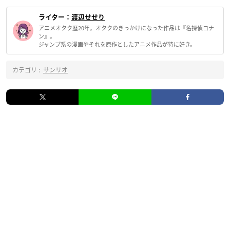
ライター：
渡辺せせり
アニメオタク歴20年。オタクのきっかけになった作品は『名探偵コナ
ン』。
ジャンプ系の漫画やそれを原作としたアニメ作品が特に好き。
カテゴリ :
サンリオ