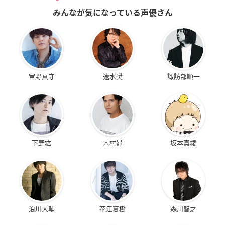
みんなが気になっている声優さん
宮野真守
速水奨
諏訪部順一
下野紘
木村昴
坂本真綾
浪川大輔
花江夏樹
森川智之