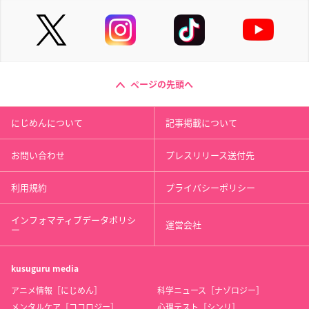
ページの先頭へ
にじめんについて
記事掲載について
お問い合わせ
プレスリリース送付先
利用規約
プライバシーポリシー
インフォマティブデータポリシ
運営会社
ー
kusuguru
media
アニメ情報［にじめん］
科学ニュース［ナゾロジー］
メンタルケア［ココロジー］
心理テスト［シンリ］