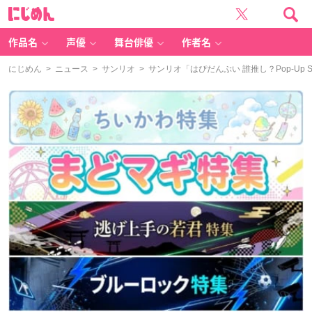
に
じ
め
ん
作品名
声優
舞台俳優
作者名
にじめん
>
ニュース
>
サンリオ
> サンリオ「はぴだんぶい 誰推し？Pop-Up