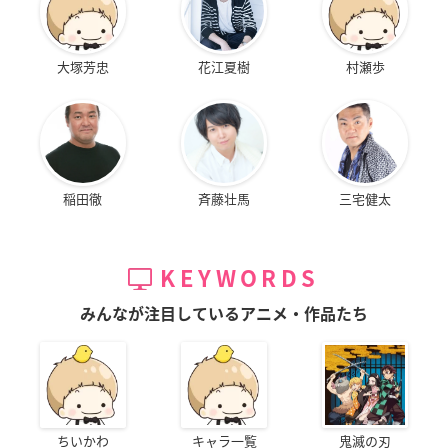
大塚芳忠
花江夏樹
村瀬歩
稲田徹
斉藤壮馬
三宅健太
KEYWORDS
みんなが注目しているアニメ・作品たち
ちいかわ
キャラ一覧
鬼滅の刃