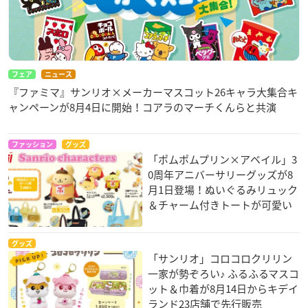
フェア
ニュース
『ファミマ』サンリオ×メーカーマスコット26キャラ大集合キ
ャンペーンが8月4日に開始！コアラのマーチくんらと共演
ファッション
グッズ
「ポムポムプリン×アベイル」3
0周年アニバーサリーグッズが8
月1日登場！ぬいぐるみリュック
＆チャーム付きトートが可愛い
グッズ
「サンリオ」コロコロクリリン
一家が勢ぞろい♪ ふるふるマスコ
ット＆巾着が8月14日からキデイ
ランド23店舗で先行販売