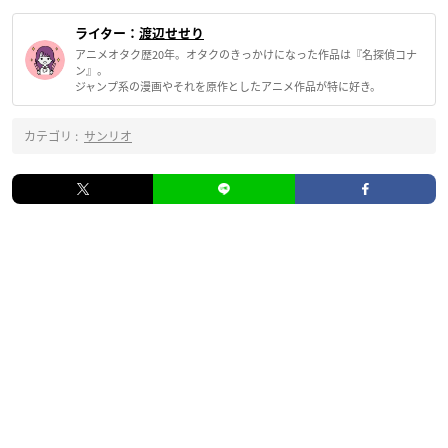
ライター：
渡辺せせり
アニメオタク歴20年。オタクのきっかけになった作品は『名探偵コナ
ン』。
ジャンプ系の漫画やそれを原作としたアニメ作品が特に好き。
カテゴリ :
サンリオ