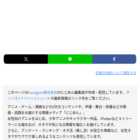
記事の内容について報告する
このページは
kusuguru株式会社
のにじめん編集部が作成・配信しています。
サ
ンリオ
/
イベント
/
ニュース
の最新情報はリンク先をご覧ください。
アニメ・ゲーム・漫画などの2次元コンテンツや、声優・舞台・俳優などの情
報・話題をお届けする情報メディア「にじめん」。
女性向けアニメをはじめ、少年アニメやキャラクター作品、VTuberなどストリー
マーにも幅を広げ、オタクが気になる情報を幅広くお届けしています。
さらに、アンケート・ランキング・オタ活（推し活）お役立ち情報など、女性オ
タクがワクワク楽しめるようなコンテンツも発信しています。