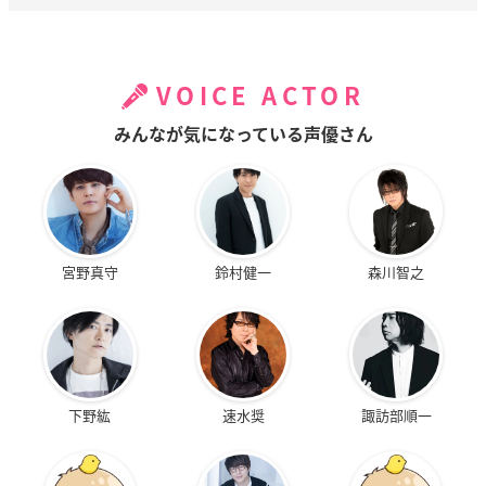
VOICE ACTOR
みんなが気になっている声優さん
宮野真守
鈴村健一
森川智之
下野紘
速水奨
諏訪部順一