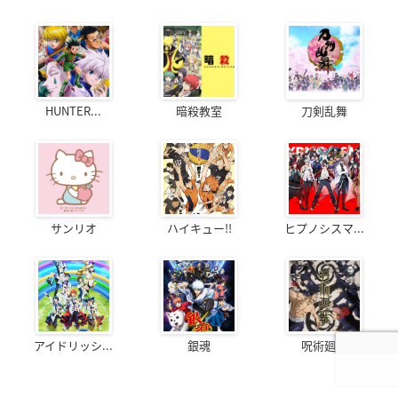
HUNTER...
暗殺教室
刀剣乱舞
サンリオ
ハイキュー!!
ヒプノシスマ...
アイドリッシ...
銀魂
呪術廻戦