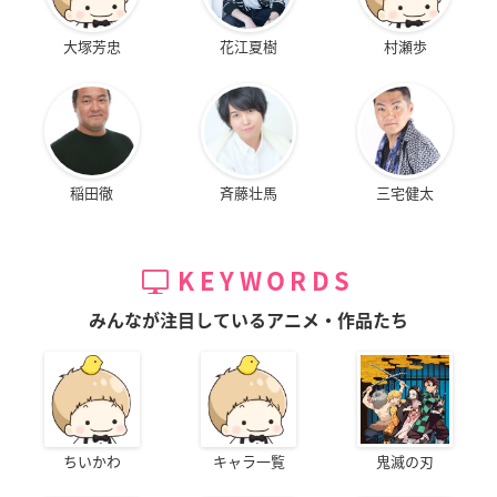
大塚芳忠
花江夏樹
村瀬歩
稲田徹
斉藤壮馬
三宅健太
KEYWORDS
みんなが注目しているアニメ・作品たち
ちいかわ
キャラ一覧
鬼滅の刃