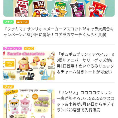
フェア
ニュース
『ファミマ』サンリオ×メーカーマスコット26キャラ大集合キ
ャンペーンが8月4日に開始！コアラのマーチくんらと共演
ファッション
グッズ
「ポムポムプリン×アベイル」3
0周年アニバーサリーグッズが8
月1日登場！ぬいぐるみリュック
＆チャーム付きトートが可愛い
グッズ
「サンリオ」コロコロクリリン
一家が勢ぞろい♪ ふるふるマスコ
ット＆巾着が8月14日からキデイ
ランド23店舗で先行販売