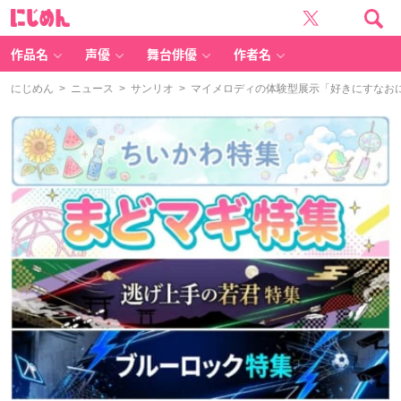
に
じ
め
ん
作品名
声優
舞台俳優
作者名
にじめん
>
ニュース
>
サンリオ
> マイメロディの体験型展示「好きにすなおに生