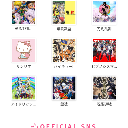
HUNTER...
暗殺教室
刀剣乱舞
サンリオ
ハイキュー!!
ヒプノシスマ...
アイドリッシ...
銀魂
呪術廻戦
OFFICIAL SNS