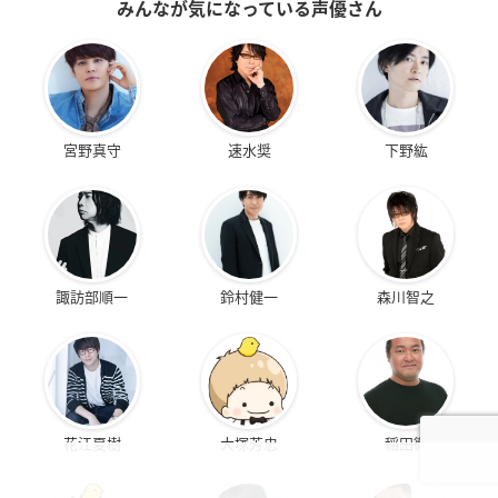
みんなが気になっている声優さん
宮野真守
速水奨
下野紘
諏訪部順一
鈴村健一
森川智之
花江夏樹
大塚芳忠
稲田徹