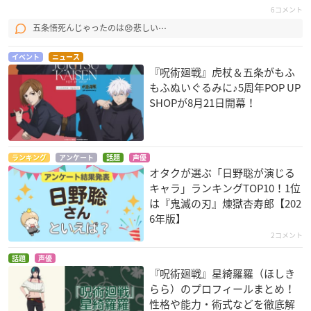
6コメント
五条悟死んじゃったのは😞悲しい⋯
イベント
ニュース
『呪術廻戦』虎杖＆五条がもふ
もふぬいぐるみに♪5周年POP UP
SHOPが8月21日開幕！
ランキング
アンケート
話題
声優
オタクが選ぶ「日野聡が演じる
キャラ」ランキングTOP10！1位
は『鬼滅の刃』煉󠄁獄杏寿郎【202
6年版】
2コメント
話題
声優
『呪術廻戦』星綺羅羅（ほしき
らら）のプロフィールまとめ！
性格や能力・術式などを徹底解