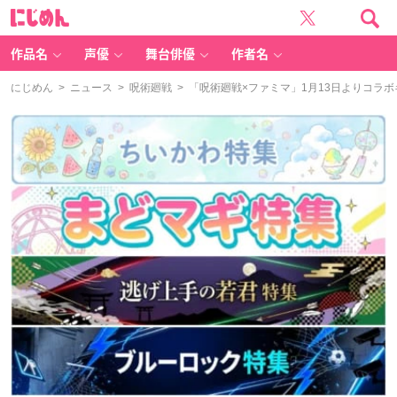
に
じ
め
ん
作品名
声優
舞台俳優
作者名
にじめん
>
ニュース
>
呪術廻戦
> 「呪術廻戦×ファミマ」1月13日よりコラ