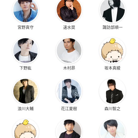
宮野真守
速水奨
諏訪部順一
下野紘
木村昴
坂本真綾
浪川大輔
花江夏樹
森川智之