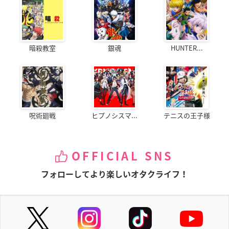
暗殺教室
銀魂
HUNTER...
呪術廻戦
ヒプノシスマ...
テニスの王子様
OFFICIAL SNS
フォローしてより楽しいオタクライフ！