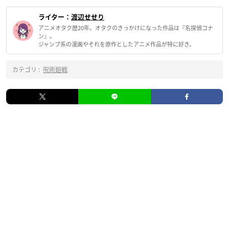
ライター：
渡辺せせり
アニメオタク歴20年。オタクのきっかけになった作品は『名探偵コナ
ン』。
ジャンプ系の漫画やそれを原作としたアニメ作品が特に好き。
カテゴリ :
呪術廻戦