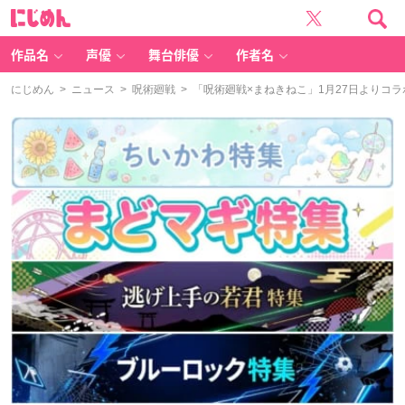
に
じ
め
ん
作品名
声優
舞台俳優
作者名
にじめん
>
ニュース
>
呪術廻戦
> 「呪術廻戦×まねきねこ」1月27日よりコ