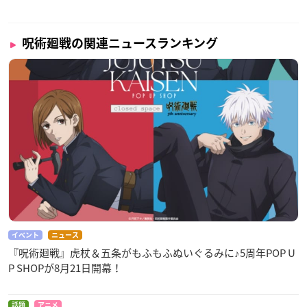
呪術廻戦の関連ニュースランキング
イベント
ニュース
『呪術廻戦』虎杖＆五条がもふもふぬいぐるみに♪5周年POP U
P SHOPが8月21日開幕！
話題
アニメ