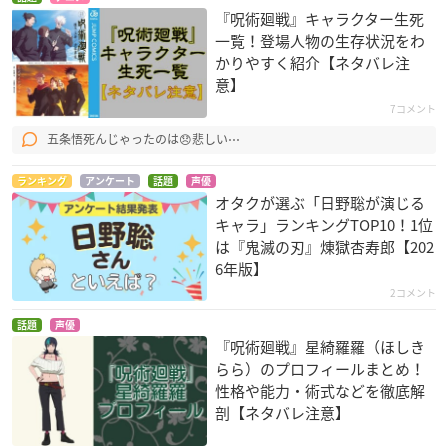
『呪術廻戦』キャラクター生死
一覧！登場人物の生存状況をわ
かりやすく紹介【ネタバレ注
意】
7コメント
五条悟死んじゃったのは😞悲しい⋯
ランキング
アンケート
話題
声優
オタクが選ぶ「日野聡が演じる
キャラ」ランキングTOP10！1位
は『鬼滅の刃』煉󠄁獄杏寿郎【202
6年版】
2コメント
話題
声優
『呪術廻戦』星綺羅羅（ほしき
らら）のプロフィールまとめ！
性格や能力・術式などを徹底解
剖【ネタバレ注意】