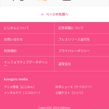
ページの先頭へ
にじめんについて
記事掲載について
お問い合わせ
プレスリリース送付先
利用規約
プライバシーポリシー
インフォマティブデータポリシ
運営会社
ー
kusuguru
media
アニメ情報［にじめん］
科学ニュース［ナゾロジー］
メンタルケア［ココロジー］
心理テスト［シンリ］
Copyright 2013 nijimen.