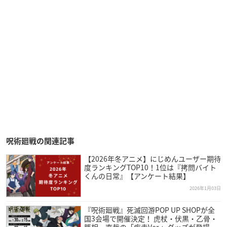
呪術廻戦の関連記事
【2026年冬アニメ】にじめんユーザー期待
度ランキングTOP10！1位は『拷問バイト
くんの日常』【アンケート結果】
2026年1月03日
『呪術廻戦』死滅回游POP UP SHOPが全
国3会場で開催決定！ 虎杖・伏黒・乙骨・
脹相・直哉の「疾走Ver.」グッズが登場