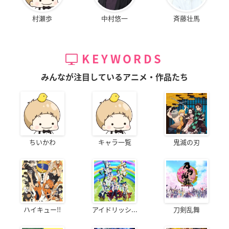
村瀬歩
中村悠一
斉藤壮馬
KEYWORDS
みんなが注目しているアニメ・作品たち
ちいかわ
キャラ一覧
鬼滅の刃
ハイキュー!!
アイドリッシ...
刀剣乱舞