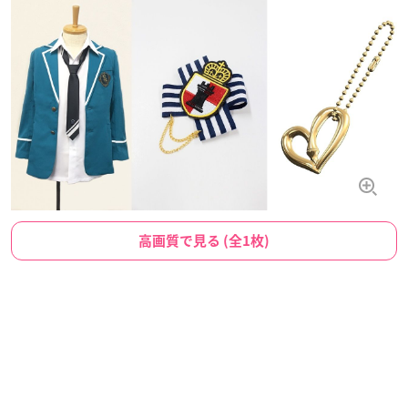
高画質で見る (全1枚)