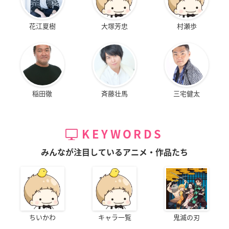
花江夏樹
大塚芳忠
村瀬歩
稲田徹
斉藤壮馬
三宅健太
KEYWORDS
みんなが注目しているアニメ・作品たち
ちいかわ
キャラ一覧
鬼滅の刃