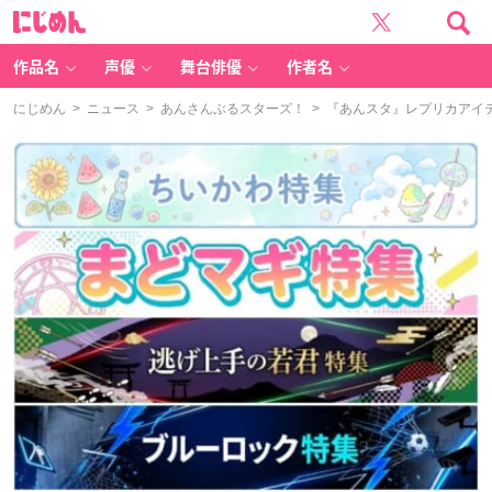
に
じ
め
ん
作品名
声優
舞台俳優
作者名
にじめん
>
ニュース
>
あんさんぶるスターズ！
> 『あんスタ』レプリカアイ