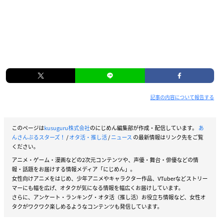
記事の内容について報告する
このページは
kusuguru株式会社
のにじめん編集部が作成・配信しています。
あ
んさんぶるスターズ！
/
オタ活・推し活
/
ニュース
の最新情報はリンク先をご覧
ください。
アニメ・ゲーム・漫画などの2次元コンテンツや、声優・舞台・俳優などの情
報・話題をお届けする情報メディア「にじめん」。
女性向けアニメをはじめ、少年アニメやキャラクター作品、VTuberなどストリー
マーにも幅を広げ、オタクが気になる情報を幅広くお届けしています。
さらに、アンケート・ランキング・オタ活（推し活）お役立ち情報など、女性オ
タクがワクワク楽しめるようなコンテンツも発信しています。