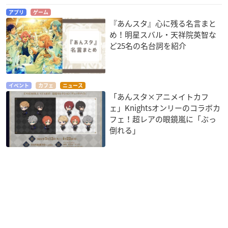
アプリ
ゲーム
『あんスタ』心に残る名言まと
め！明星スバル・天祥院英智な
ど25名の名台詞を紹介
イベント
カフェ
ニュース
「あんスタ×アニメイトカフ
ェ」Knightsオンリーのコラボカ
フェ！超レアの眼鏡嵐に「ぶっ
倒れる」