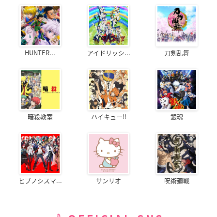
HUNTER...
アイドリッシ...
刀剣乱舞
暗殺教室
ハイキュー!!
銀魂
ヒプノシスマ...
サンリオ
呪術廻戦