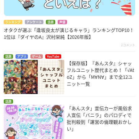
ランキング
アンケート
話題
声優
オタクが選ぶ「逢坂良太が演じるキャラ」ランキングTOP10！
1位は『ダイヤのA』沢村栄純【2026年版】
2コメント
話題
アプリ
ゲーム
YouTube
【保存版】『あんスタ』シャッ
フルユニット歴代まとめ！「√At
oZ」から「M∀N∀」まで全12ユ
ニット一覧
話題
「あんスタ」宣伝カーが風俗求
人宣伝「バニラ」のパロディで
批判殺到「運営の倫理観おかし
い」