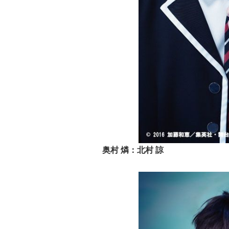
奥村 燐：北村 諒