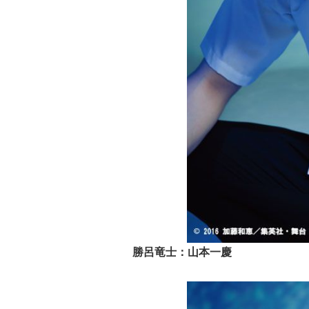
勝呂竜士：山本一慶