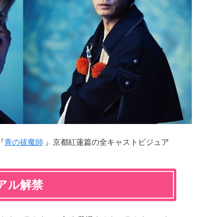
『
青の祓魔師
』京都紅蓮篇の全キャストビジュア
アル解禁