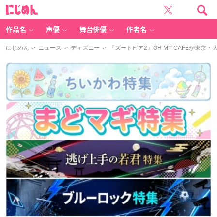
に
じ
め
ん
作品名
声優
舞台俳優
作者名
にじめん
>
ニュース
>
ディズニー
> 『ズートピア2』OH MY CAFEが