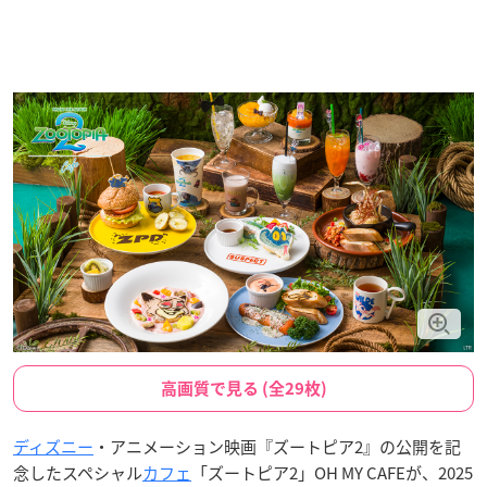
高画質で見る (全29枚)
ディズニー
・アニメーション映画『ズートピア2』の公開を記
念したスペシャル
カフェ
「ズートピア2」OH MY CAFEが、2025