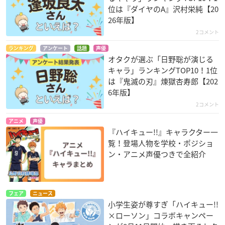
位は『ダイヤのA』沢村栄純【20
26年版】
2コメント
ランキング
アンケート
話題
声優
オタクが選ぶ「日野聡が演じる
キャラ」ランキングTOP10！1位
は『鬼滅の刃』煉󠄁獄杏寿郎【202
6年版】
2コメント
アニメ
声優
『ハイキュー!!』キャラクター一
覧！登場人物を学校・ポジショ
ン・アニメ声優つきで全紹介
フェア
ニュース
小学生姿が尊すぎ「ハイキュー!!
×ローソン」コラボキャンペー