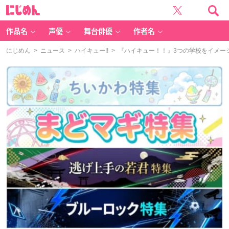
に
じ
め
ん
作品名
声優
舞台俳優
作者名
にじめん
>
ニュース
>
ハイキュー!!
> 『ハイキュー！！』3つの学校をイメー