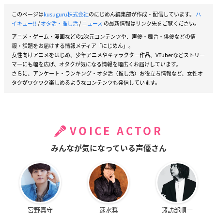
このページは
kusuguru株式会社
のにじめん編集部が作成・配信しています。
ハ
イキュー!!
/
オタ活・推し活
/
ニュース
の最新情報はリンク先をご覧ください。
アニメ・ゲーム・漫画などの2次元コンテンツや、声優・舞台・俳優などの情
報・話題をお届けする情報メディア「にじめん」。
女性向けアニメをはじめ、少年アニメやキャラクター作品、VTuberなどストリー
マーにも幅を広げ、オタクが気になる情報を幅広くお届けしています。
さらに、アンケート・ランキング・オタ活（推し活）お役立ち情報など、女性オ
タクがワクワク楽しめるようなコンテンツも発信しています。
VOICE ACTOR
みんなが気になっている声優さん
宮野真守
速水奨
諏訪部順一