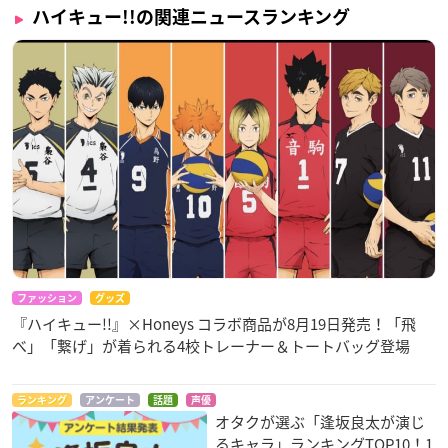
ハイキュー!!の関連ニュースランキング
ファッション
グッズ
『ハイキュー!!』×Honeys コラボ商品が8月19日発売！「飛
べ」「繋げ」が着られる4校トレーナー＆トートバッグ登場
ランキング
アンケート
話題
声優
オタクが選ぶ「逢坂良太が演じ
るキャラ」ランキングTOP10！1