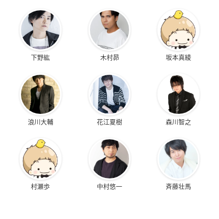
下野紘
木村昴
坂本真綾
浪川大輔
花江夏樹
森川智之
村瀬歩
中村悠一
斉藤壮馬