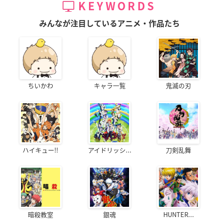
KEYWORDS
みんなが注目しているアニメ・作品たち
ちいかわ
キャラ一覧
鬼滅の刃
ハイキュー!!
アイドリッシ...
刀剣乱舞
暗殺教室
銀魂
HUNTER...