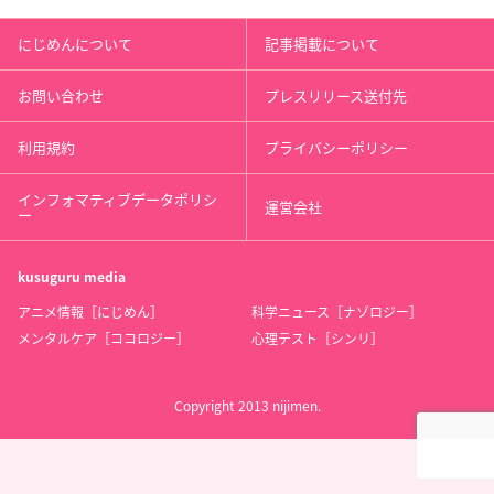
にじめんについて
記事掲載について
お問い合わせ
プレスリリース送付先
利用規約
プライバシーポリシー
インフォマティブデータポリシ
運営会社
ー
kusuguru
media
アニメ情報［にじめん］
科学ニュース［ナゾロジー］
メンタルケア［ココロジー］
心理テスト［シンリ］
Copyright 2013 nijimen.