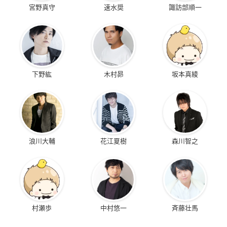
宮野真守
速水奨
諏訪部順一
下野紘
木村昴
坂本真綾
浪川大輔
花江夏樹
森川智之
村瀬歩
中村悠一
斉藤壮馬