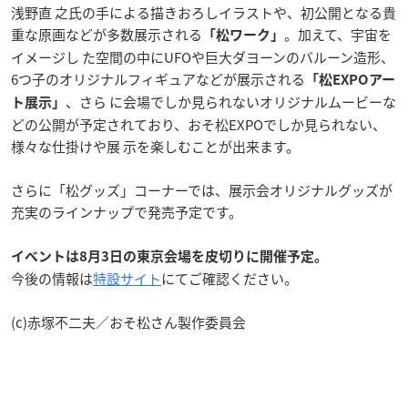
浅野直 之氏の手による描きおろしイラストや、初公開となる貴
重な原画などが多数展示される
。加えて、宇宙を
「松ワーク」
イメージし た空間の中にUFOや巨大ダヨーンのバルーン造形、
6つ子のオリジナルフィギュアなどが展示される
「松EXPOアー
、さら に会場でしか見られないオリジナルムービーな
ト展示」
どの公開が予定されており、おそ松EXPOでしか見られない、
様々な仕掛けや展 示を楽しむことが出来ます。
さらに「松グッズ」コーナーでは、展示会オリジナルグッズが
充実のラインナップで発売予定です。
イベントは8月3日の東京会場を皮切りに開催予定。
今後の情報は
特設サイト
にてご確認ください。
(c)赤塚不二夫／おそ松さん製作委員会