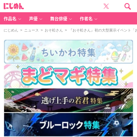
に
じ
め
ん
作品名
声優
舞台俳優
作者名
にじめん
>
ニュース
>
おそ松さん
> 『おそ松さん』初の大型展示イベント「