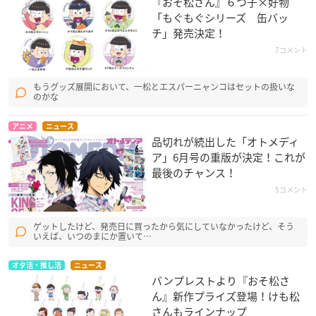
『おそ松さん』６つ子×好物
「もぐもぐシリーズ 缶バッ
チ」発売決定！
7コメント
もうグッズ展開において、一松とエスパーニャンコはセットの扱いな
のかな
アニメ
ニュース
品切れが続出した「オトメディ
ア」6月号の重版が決定！これが
最後のチャンス！
5コメント
ゲットしたけど、発売日に買ったから気にしていなかったけど、そう
いえば、いつのまにか置いて…
オタ活・推し活
ニュース
バンプレストより『おそ松さ
ん』新作プライズ登場！けも松
さんもラインナップ