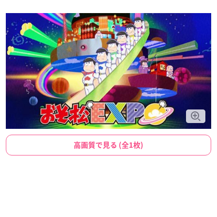
高画質で見る (全1枚)