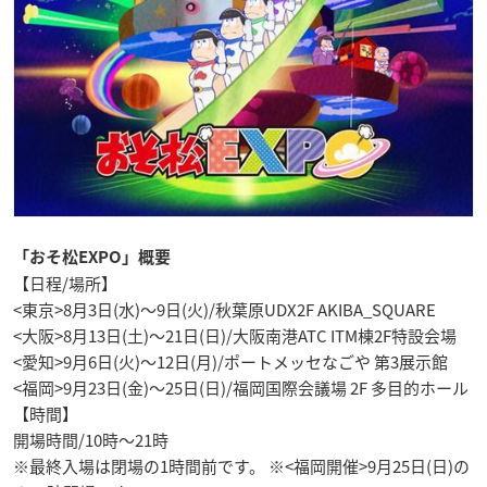
「おそ松EXPO」概要
【日程/場所】
<東京>8月3日(水)〜9日(火)/秋葉原UDX2F AKIBA_SQUARE
<大阪>8月13日(土)〜21日(日)/大阪南港ATC ITM棟2F特設会場
<愛知>9月6日(火)〜12日(月)/ポートメッセなごや 第3展示館
<福岡>9月23日(金)〜25日(日)/福岡国際会議場 2F 多目的ホール
【時間】
開場時間/10時〜21時
※最終入場は閉場の1時間前です。 ※<福岡開催>9月25日(日)の