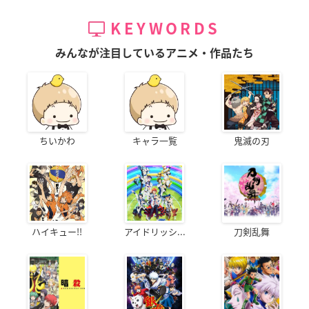
KEYWORDS
みんなが注目しているアニメ・作品たち
ちいかわ
キャラ一覧
鬼滅の刃
ハイキュー!!
アイドリッシ...
刀剣乱舞