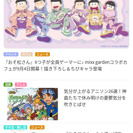
イベント
カフェ
ニュース
『おそ松さん』6つ子が全員ゲーマーに♪ mixx gardenコラボカ
フェが9月4日開幕！描き下ろし＆ちびキャラ登場
話題
アニメ
気分が上がるアニソン26選！神
曲たちで休み明けの憂鬱気分を
吹きとばせ
オタ活・推し活
ニュース