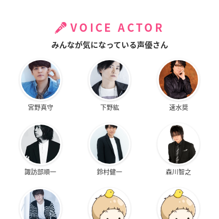
VOICE ACTOR
みんなが気になっている声優さん
宮野真守
下野紘
速水奨
諏訪部順一
鈴村健一
森川智之