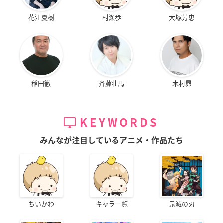
花江夏樹
村瀬歩
大塚芳忠
稲田徹
斉藤壮馬
木村昴
KEYWORDS
みんなが注目しているアニメ・作品たち
ちいかわ
キャラ一覧
鬼滅の刃