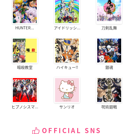
HUNTER...
アイドリッシ...
刀剣乱舞
暗殺教室
ハイキュー!!
銀魂
ヒプノシスマ...
サンリオ
呪術廻戦
OFFICIAL SNS