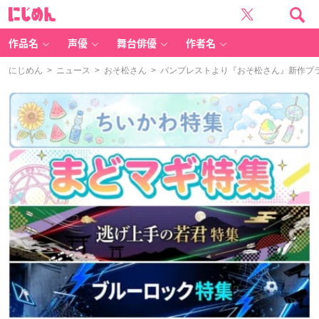
に
じ
め
ん
作品名
声優
舞台俳優
作者名
にじめん
>
ニュース
>
おそ松さん
> バンプレストより『おそ松さん』新作プ