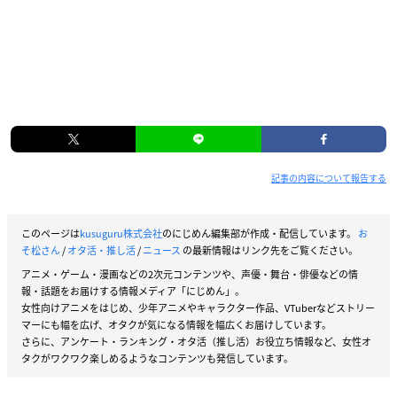
記事の内容について報告する
このページは
kusuguru株式会社
のにじめん編集部が作成・配信しています。
お
そ松さん
/
オタ活・推し活
/
ニュース
の最新情報はリンク先をご覧ください。
アニメ・ゲーム・漫画などの2次元コンテンツや、声優・舞台・俳優などの情
報・話題をお届けする情報メディア「にじめん」。
女性向けアニメをはじめ、少年アニメやキャラクター作品、VTuberなどストリー
マーにも幅を広げ、オタクが気になる情報を幅広くお届けしています。
さらに、アンケート・ランキング・オタ活（推し活）お役立ち情報など、女性オ
タクがワクワク楽しめるようなコンテンツも発信しています。