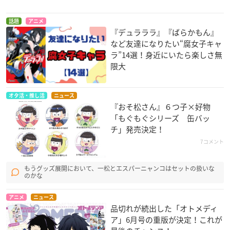
話題
アニメ
『デュラララ』『ばらかもん』
など友達になりたい“腐女子キャ
ラ”14選！身近にいたら楽しさ無
限大
オタ活・推し活
ニュース
『おそ松さん』６つ子×好物
「もぐもぐシリーズ 缶バッ
チ」発売決定！
7コメント
もうグッズ展開において、一松とエスパーニャンコはセットの扱いな
のかな
アニメ
ニュース
品切れが続出した「オトメディ
ア」6月号の重版が決定！これが