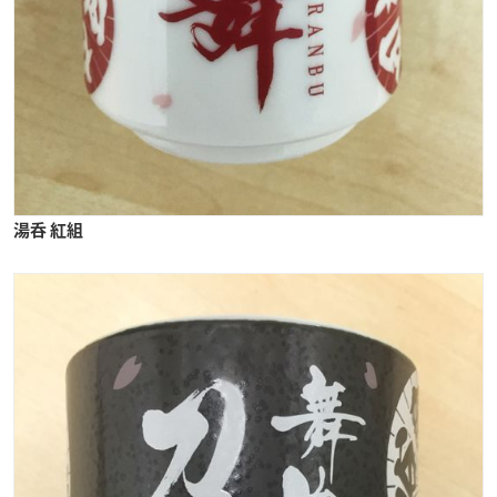
湯呑 紅組