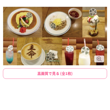
高画質で見る (全1枚)