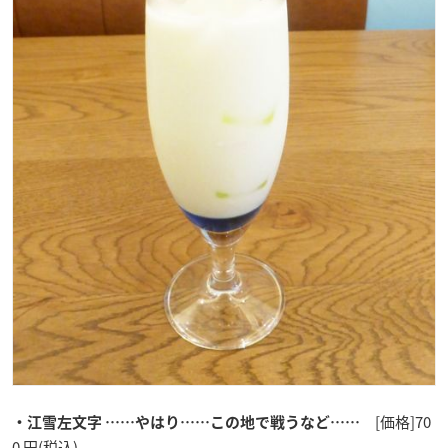
[価格]70
・江雪左文字 ……やはり……この地で戦うなど……
0 円(税込)