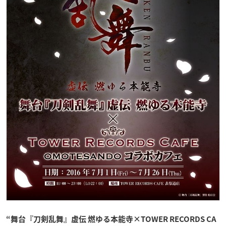
“舞台『刀剣乱舞』虚伝 燃ゆる本能寺×TOWER RECORDS CA