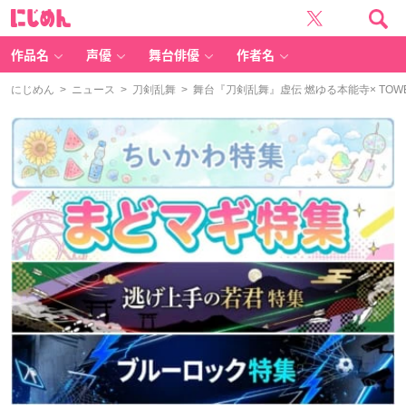
に
じ
め
ん
作品名
声優
舞台俳優
作者名
にじめん
>
ニュース
>
刀剣乱舞
> 舞台『刀剣乱舞』虚伝 燃ゆる本能寺× TOWE