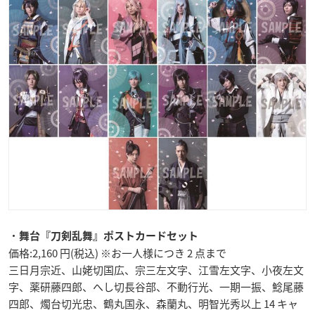
・
舞台『刀剣乱舞』ポストカードセット
価格:2,160 円(税込) ※お一人様につき 2 点まで
三日月宗近、山姥切国広、宗三左文字、江雪左文字、小夜左文
字、薬研藤四郎、へし切長谷部、不動行光、一期一振、鯰尾藤
四郎、燭台切光忠、鶴丸国永、森蘭丸、明智光秀以上 14 キャ