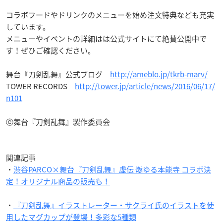
コラボフードやドリンクのメニューを始め注文特典なども充実
しています。
メニューやイベントの詳細はは公式サイトにて絶賛公開中で
す！ぜひご確認ください。
舞台『刀剣乱舞』公式ブログ
http://ameblo.jp/tkrb-marv/
TOWER RECORDS
http://tower.jp/article/news/2016/06/17/
n101
ⓒ舞台『刀剣乱舞』製作委員会
関連記事
・
渋谷PARCO×舞台『刀剣乱舞』虚伝 燃ゆる本能寺 コラボ決
定！オリジナル商品の販売も！
・
『刀剣乱舞』イラストレーター・サクライ氏のイラストを使
用したマグカップが登場！多彩な5種類