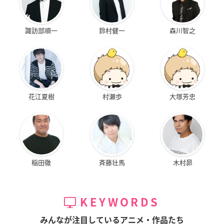
諏訪部順一
鈴村健一
森川智之
花江夏樹
村瀬歩
大塚芳忠
稲田徹
斉藤壮馬
木村昴
KEYWORDS
みんなが注目しているアニメ・作品たち