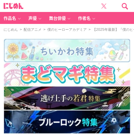
に
じ
め
ん
作品名
声優
舞台俳優
作者名
にじめん
>
配信アニメ
>
僕のヒーローアカデミア
> 【2025年最新】『僕