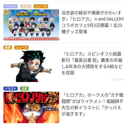
イベント
カフェ
ニュース
浴衣姿の緑谷や爆豪がかわいす
ぎ♪『ヒロアカ』×and GALLERY
コラボカフェ9月2日開幕！全23
種グッズ登場
書籍
ニュース
『ヒロアカ』スピンオフ小説最
新刊「雄英白書 祝」轟家の年越
し&年末の大掃除をするA組など
を収録
1コメント
イラスト
話題
『ヒロアカ』ホークスの“ガチ戦
闘顔”がばりイケメン！堀越耕平
先生の新イラストに「かっけえ
が過ぎます」