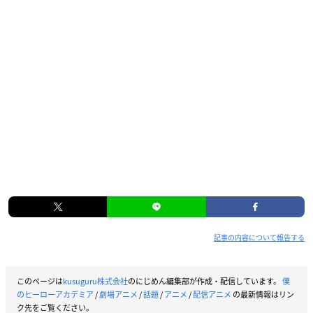
記事の内容について報告する
このページは
kusuguru株式会社
のにじめん編集部が作成・配信しています。
僕
のヒーローアカデミア
/
劇場アニメ
/
話題
/
アニメ
/
配信アニメ
の最新情報はリン
ク先をご覧ください。