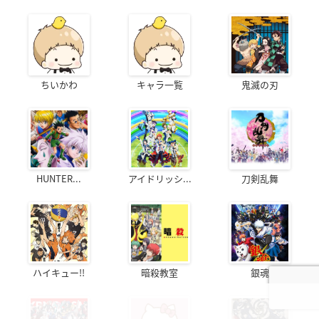
ちいかわ
キャラ一覧
鬼滅の刃
HUNTER...
アイドリッシ...
刀剣乱舞
ハイキュー!!
暗殺教室
銀魂