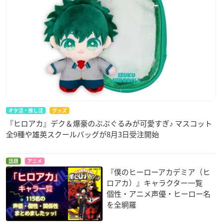
オタ活・推し活
グッズ
『ヒロアカ』デク＆爆豪のぷぷぐるみが可愛すぎ♪ マスコット
全9種や雄英スクールバッグが8月3日受注開始
話題
アニメ
『僕のヒーローアカデミア（ヒ
ロアカ）』キャラクター一覧
個性・アニメ声優・ヒーロー名
を全網羅