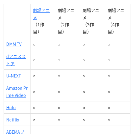
劇場アニ
劇場アニ
劇場アニ
劇場アニ
メ
メ
メ
メ
（1作
（2作
（3作
（4作
目）
目）
目）
目）
DMM TV
○
○
○
○
dアニメス
○
○
○
○
トア
U-NEXT
○
○
○
○
Amazon Pr
○
○
○
○
ime Video
Hulu
○
○
○
○
Netflix
○
○
○
○
ABEMAプ