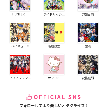
HUNTER...
アイドリッシ...
刀剣乱舞
ハイキュー!!
暗殺教室
銀魂
ヒプノシスマ...
サンリオ
呪術廻戦
OFFICIAL SNS
フォローしてより楽しいオタクライフ！