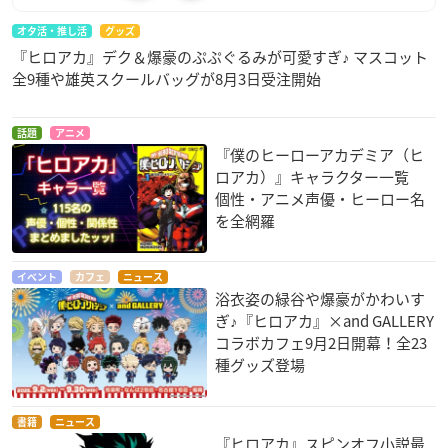
オタ活・推し活
グッズ
『ヒロアカ』デク＆爆豪のぷぷぐるみが可愛すぎ♪ マスコット
全9種や雄英スクールバッグが8月3日受注開始
話題
アニメ
『僕のヒーローアカデミア（ヒ
ロアカ）』キャラクター一覧
個性・アニメ声優・ヒーロー名
を全網羅
イベント
カフェ
ニュース
浴衣姿の緑谷や爆豪がかわいす
ぎ♪『ヒロアカ』×and GALLERY
コラボカフェ9月2日開幕！全23
種グッズ登場
書籍
ニュース
『ヒロアカ』スピンオフ小説最