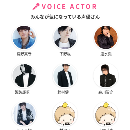
VOICE ACTOR
みんなが気になっている声優さん
宮野真守
下野紘
速水奨
諏訪部順一
鈴村健一
森川智之