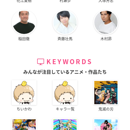
花江夏樹
村瀬歩
大塚芳忠
稲田徹
斉藤壮馬
木村昴
KEYWORDS
みんなが注目しているアニメ・作品たち
ちいかわ
キャラ一覧
鬼滅の刃