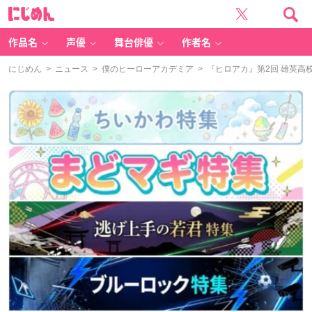
に
じ
め
ん
作品名
声優
舞台俳優
作者名
にじめん
>
ニュース
>
僕のヒーローアカデミア
> 『ヒロアカ』第2回 雄英