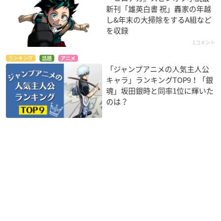
新刊「雄英白書 祝」轟家の年越
し&年末の大掃除をするA組など
を収録
1コメント
ランキング
話題
アニメ
「ジャンプアニメの人気主人公
キャラ」ランキングTOP9！「銀
魂」坂田銀時と同率1位に輝いた
のは？