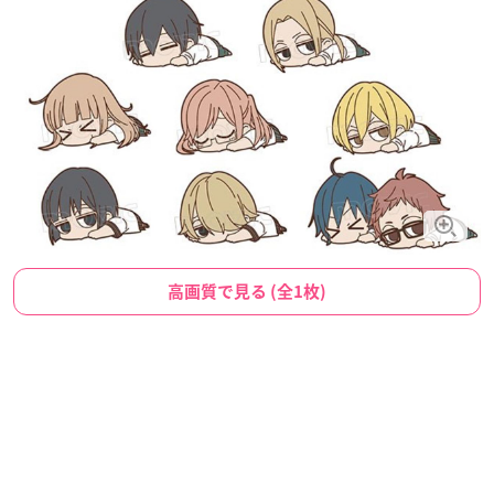
高画質で見る (全1枚)