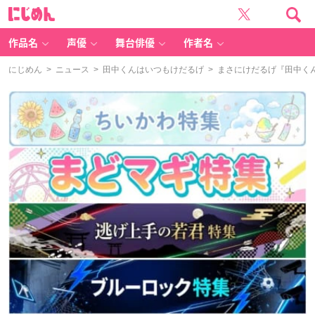
に
じ
め
ん
作品名
声優
舞台俳優
作者名
にじめん
>
ニュース
>
田中くんはいつもけだるげ
> まさにけだるげ『田中く