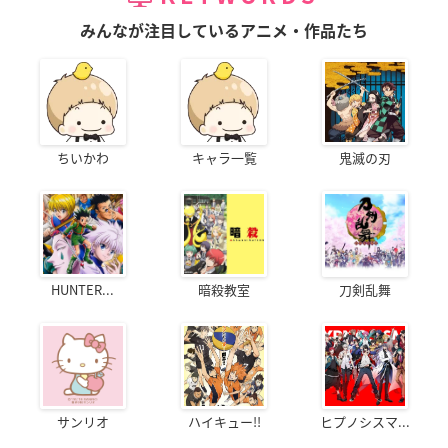
みんなが注目しているアニメ・作品たち
ちいかわ
キャラ一覧
鬼滅の刃
HUNTER...
暗殺教室
刀剣乱舞
サンリオ
ハイキュー!!
ヒプノシスマ...