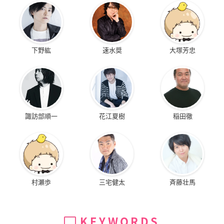
下野紘
速水奨
大塚芳忠
諏訪部順一
花江夏樹
稲田徹
村瀬歩
三宅健太
斉藤壮馬
KEYWORDS