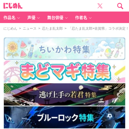
に
じ
め
ん
作品名
声優
舞台俳優
作者名
にじめん
>
ニュース
>
忍たま乱太郎
> 「忍たま乱太郎×佐賀県」コラボ決定