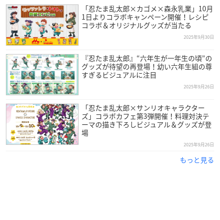
「忍たま乱太郎×カゴメ×森永乳業」10月
1日よりコラボキャンペーン開催！レシピ
コラボ＆オリジナルグッズが当たる
2025年9月30日
『忍たま乱太郎』“六年生が一年生の頃”の
グッズが待望の再登場！幼い六年生組の尊
すぎるビジュアルに注目
2025年9月26日
「忍たま乱太郎×サンリオキャラクター
ズ」コラボカフェ第3弾開催！料理対決テ
ーマの描き下ろしビジュアル＆グッズが登
場
2025年9月26日
もっと見る