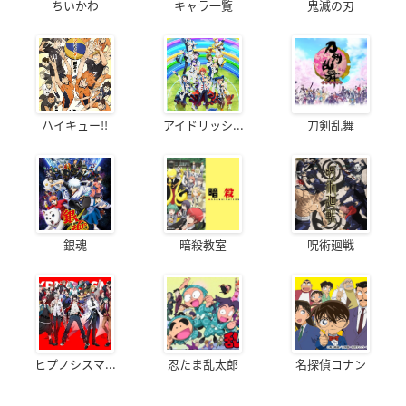
ちいかわ
キャラ一覧
鬼滅の刃
ハイキュー!!
アイドリッシ...
刀剣乱舞
銀魂
暗殺教室
呪術廻戦
ヒプノシスマ...
忍たま乱太郎
名探偵コナン