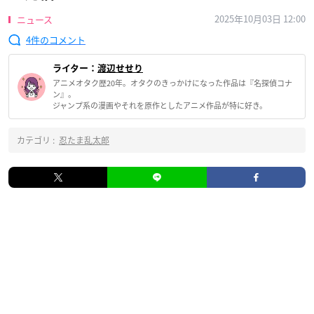
2025年10月03日 12:00
ニュース
4
ライター：
渡辺せせり
アニメオタク歴20年。オタクのきっかけになった作品は『名探偵コナ
ン』。
ジャンプ系の漫画やそれを原作としたアニメ作品が特に好き。
カテゴリ :
忍たま乱太郎