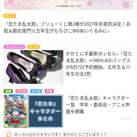
グッズ
『忍たま乱太郎』フリューくじ第2弾が2027年冬発売決定！兵
助＆勘右衛門ら五年生がもちぴこBIGぬいぐるみに♪
ファッション
グッズ
かかとに手裏剣タッセル♪『忍た
ま乱太郎』×MAYLAのパンプス
が8月7日予約開始、五年生＆六
年生の全2色
話題
アニメ
マンガ
声優
『忍たま乱太郎』キャラクター
一覧 学年・委員会・アニメ声
優を網羅
7コメント
めっちゃ分かりやすいです！ ありがとうございます！！