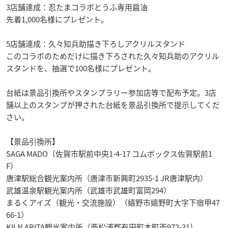
3店舗達成：忍たまコラボとうふ専用醤油
先着1,000名様にプレゼント。
5店舗達成：久々知兵助描き下ろしアクリルスタンド
このコラボのためだけに描き下ろされた久々知兵助のアクリル
スタンドを、抽選で100名様にプレゼント。
台紙は景品引換所やスタンプラリー参加店等で配布予定。3店
舗以上のスタンプが押された台紙を景品引換所で提示してくだ
さい。
【景品引換所】
SAGA MADO（佐賀市駅前中央1-4-17 コムボックス佐賀駅前1
F）
唐津駅総合観光案内所（唐津市新興町2935-1 JR唐津駅内）
武雄温泉駅観光案内所（武雄市武雄町富岡294）
まるくアイズ（観光・交流施設）（嬉野市嬉野町大字下宿甲47
66-1）
KILN ARITA観光案内所（西松浦郡有田町本町丙972-31）