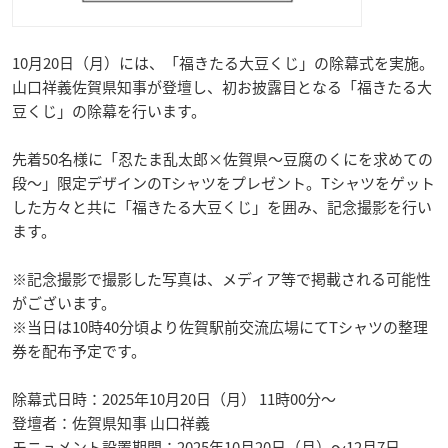
10月20日（月）には、「福きたる大豆くじ」の除幕式を実施。
山口祥義佐賀県知事が登壇し、初お披露目となる「福きたる大
豆くじ」の除幕を行います。
先着50名様に「忍たま乱太郎×佐賀県〜豆腐のくにを求めての
段〜」限定デザインのTシャツをプレゼント。Tシャツをゲット
した方々と共に「福きたる大豆くじ」を囲み、記念撮影を行い
ます。
※記念撮影で撮影した写真は、メディア等で掲載される可能性
がございます。
※当日は10時40分頃より佐賀駅前交流広場にてTシャツの整理
券を配布予定です。
除幕式日時：2025年10月20日（月） 11時00分〜
登壇者：佐賀県知事 山口祥義
モニュメント設置期間：2025年10月20日（月）〜12月7日