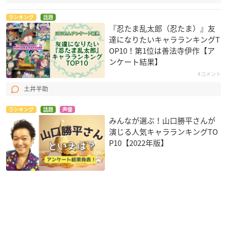
ランキング
話題
『忍たま乱太郎（忍たま）』友
達になりたいキャラランキングT
OP10！第1位は善法寺伊作【ア
ンケート結果】
4コメント
土井半助
ランキング
話題
声優
みんなが選ぶ！山口勝平さんが
演じる人気キャラランキングTO
P10【2022年版】