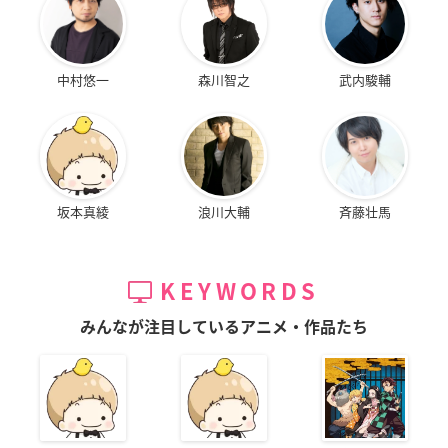
中村悠一
森川智之
武内駿輔
坂本真綾
浪川大輔
斉藤壮馬
KEYWORDS
みんなが注目しているアニメ・作品たち