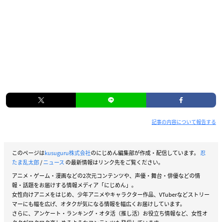
記事の内容について報告する
このページは
kusuguru株式会社
のにじめん編集部が作成・配信しています。
忍
たま乱太郎
/
ニュース
の最新情報はリンク先をご覧ください。
アニメ・ゲーム・漫画などの2次元コンテンツや、声優・舞台・俳優などの情
報・話題をお届けする情報メディア「にじめん」。
女性向けアニメをはじめ、少年アニメやキャラクター作品、VTuberなどストリー
マーにも幅を広げ、オタクが気になる情報を幅広くお届けしています。
さらに、アンケート・ランキング・オタ活（推し活）お役立ち情報など、女性オ