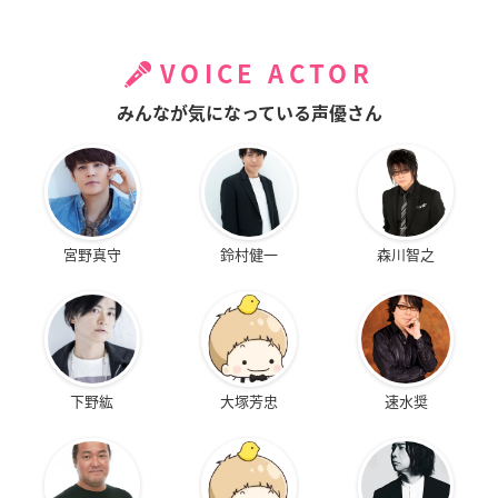
VOICE ACTOR
みんなが気になっている声優さん
宮野真守
鈴村健一
森川智之
下野紘
大塚芳忠
速水奨