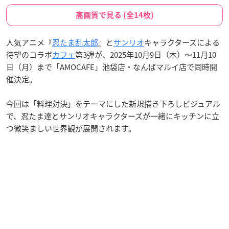
高画質で見る (全14枚)
人気アニメ『
忍たま乱太郎
』と
サンリオ
キャラクターズによる
待望のコラボ
カフェ
第3弾が、2025年10月9日（木）〜11月10
日（月）まで「AMOCAFE」池袋店・なんばマルイ店で同時開
催決定。
今回は「料理対決」をテーマにした新規描き下ろしビジュアル
で、忍たま達とサンリオキャラクターズが一緒にキッチンに立
つ微笑ましい世界観が展開されます。