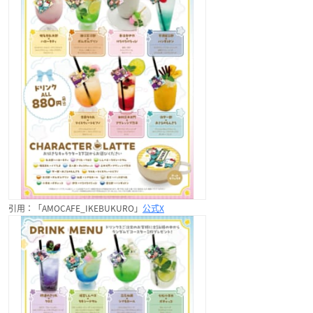
引用：「AMOCAFE_IKEBUKURO」
公式X