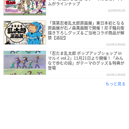
ムがラインナップ
2025年9月22日
「落第忍者乱太郎原画展」東日本初となる
原画展が石ノ森萬画館で開催！尼子騒兵衛
描き下ろしグッズ＆ご当地コラボ商品が解
禁【追記】
2025年10月08日
「忍たま乱太郎 ポップアップショップ in
マルイ vol.2」11月21日より開催！「みん
なで歩むの段」がテーマのグッズ＆特典が
登場
2025年11月06日
もっと見る