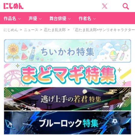
に
じ
め
ん
作品名
声優
舞台俳優
作者名
にじめん
>
ニュース
>
忍たま乱太郎
> 「忍たま乱太郎×サンリオキャラクタ