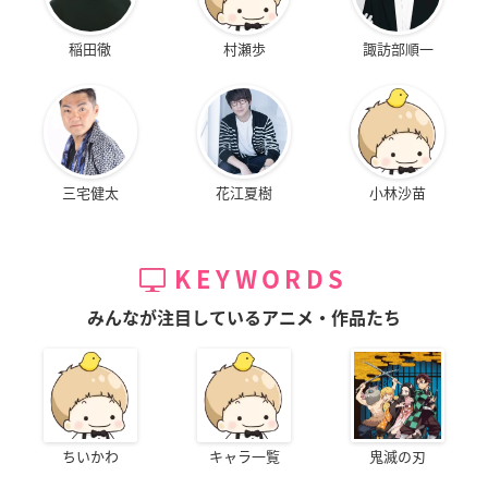
稲田徹
村瀬歩
諏訪部順一
三宅健太
花江夏樹
小林沙苗
KEYWORDS
みんなが注目しているアニメ・作品たち
ちいかわ
キャラ一覧
鬼滅の刃