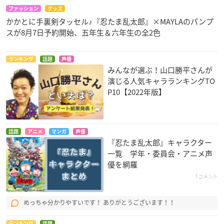
ファッション
グッズ
かかとに手裏剣タッセル♪『忍たま乱太郎』×MAYLAのパンプ
スが8月7日予約開始、五年生＆六年生の全2色
ランキング
話題
声優
みんなが選ぶ！山口勝平さんが
演じる人気キャラランキングTO
P10【2022年版】
話題
アニメ
マンガ
声優
『忍たま乱太郎』キャラクター
一覧 学年・委員会・アニメ声
優を網羅
7コメント
めっちゃ分かりやすいです！ ありがとうございます！！
ランキング
話題