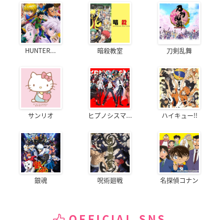
HUNTER...
暗殺教室
刀剣乱舞
サンリオ
ヒプノシスマ...
ハイキュー!!
銀魂
呪術廻戦
名探偵コナン
OFFICIAL SNS