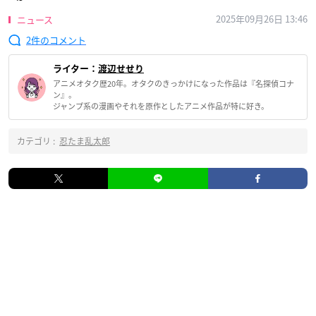
2025年09月26日 13:46
ニュース
2
ライター：
渡辺せせり
アニメオタク歴20年。オタクのきっかけになった作品は『名探偵コナ
ン』。
ジャンプ系の漫画やそれを原作としたアニメ作品が特に好き。
カテゴリ :
忍たま乱太郎