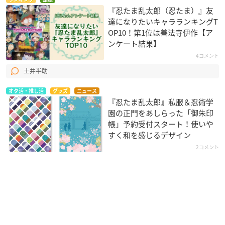
『忍たま乱太郎（忍たま）』友
達になりたいキャラランキングT
OP10！第1位は善法寺伊作【ア
ンケート結果】
4コメント
土井半助
オタ活・推し活
グッズ
ニュース
『忍たま乱太郎』私服＆忍術学
園の正門をあしらった「御朱印
帳」予約受付スタート！使いや
すく和を感じるデザイン
2コメント