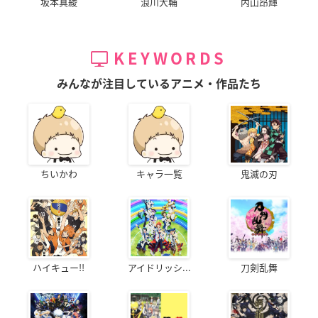
坂本真綾
浪川大輔
内山昂輝
KEYWORDS
みんなが注目しているアニメ・作品たち
ちいかわ
キャラ一覧
鬼滅の刃
ハイキュー!!
アイドリッシ...
刀剣乱舞