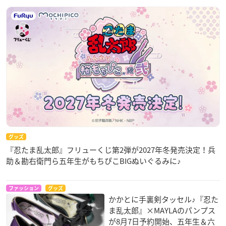
グッズ
『忍たま乱太郎』フリューくじ第2弾が2027年冬発売決定！兵
助＆勘右衛門ら五年生がもちぴこBIGぬいぐるみに♪
ファッション
グッズ
かかとに手裏剣タッセル♪『忍た
ま乱太郎』×MAYLAのパンプス
が8月7日予約開始、五年生＆六