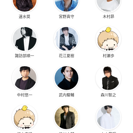
速水奨
宮野真守
木村昴
諏訪部順一
花江夏樹
村瀬歩
中村悠一
武内駿輔
森川智之