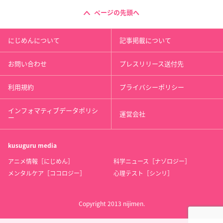
ページの先頭へ
にじめんについて
記事掲載について
お問い合わせ
プレスリリース送付先
利用規約
プライバシーポリシー
インフォマティブデータポリシ
運営会社
ー
kusuguru
media
アニメ情報［にじめん］
科学ニュース［ナゾロジー］
メンタルケア［ココロジー］
心理テスト［シンリ］
Copyright 2013 nijimen.