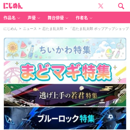
に
じ
め
ん
作品名
声優
舞台俳優
作者名
にじめん
>
ニュース
>
忍たま乱太郎
> 「忍たま乱太郎 ポップアップショップ i