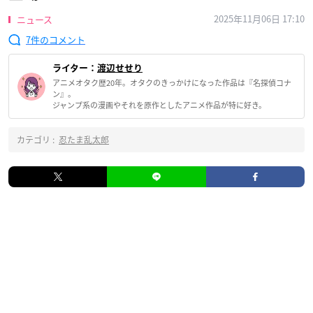
2025年11月06日 17:10
ニュース
7
ライター：
渡辺せせり
アニメオタク歴20年。オタクのきっかけになった作品は『名探偵コナ
ン』。
ジャンプ系の漫画やそれを原作としたアニメ作品が特に好き。
カテゴリ :
忍たま乱太郎