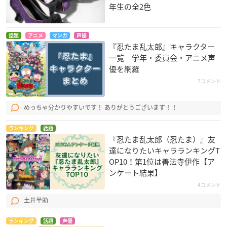
年生の全2色
話題
アニメ
マンガ
声優
『忍たま乱太郎』キャラクター
一覧 学年・委員会・アニメ声
優を網羅
7コメント
めっちゃ分かりやすいです！ ありがとうございます！！
ランキング
話題
『忍たま乱太郎（忍たま）』友
達になりたいキャラランキングT
OP10！第1位は善法寺伊作【ア
ンケート結果】
4コメント
土井半助
ランキング
話題
声優