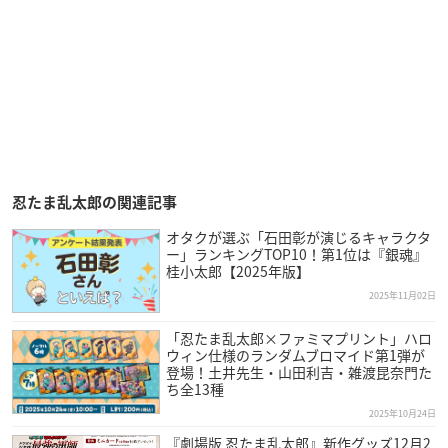
忍たま乱太郎の関連記事
オタクが選ぶ「石田彰が演じるキャラクタ
ー」ランキングTOP10！第1位は『銀魂』
桂小太郎【2025年版】
2025年11月02日
「忍たま乱太郎×ファミマプリント」ハロ
ウィン仕様のランダムブロマイド第1弾が
登場！土井先生・山田利吉・雑渡昆奈門た
ち全13種
2025年10月24日
『劇場版 忍たま乱太郎』新作グッズ12月2