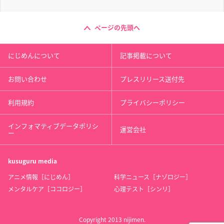
ページの先頭へ
にじめんについて
記事掲載について
お問い合わせ
プレスリリース送付先
利用規約
プライバシーポリシー
インフォマティブデータポリシ
運営会社
ー
kusuguru
media
アニメ情報［にじめん］
科学ニュース［ナゾロジー］
メンタルケア［ココロジー］
心理テスト［シンリ］
Copyright 2013 nijimen.