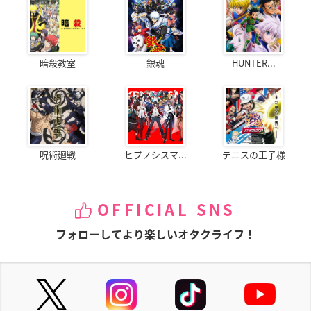
暗殺教室
銀魂
HUNTER...
呪術廻戦
ヒプノシスマ...
テニスの王子様
OFFICIAL SNS
フォローしてより楽しいオタクライフ！