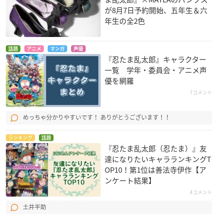
が8月7日予約開始、五年生＆六
年生の全2色
話題
アニメ
マンガ
声優
『忍たま乱太郎』キャラクター
一覧 学年・委員会・アニメ声
優を網羅
7コメント
めっちゃ分かりやすいです！ ありがとうございます！！
ランキング
話題
『忍たま乱太郎（忍たま）』友
達になりたいキャラランキングT
OP10！第1位は善法寺伊作【ア
ンケート結果】
4コメント
土井半助