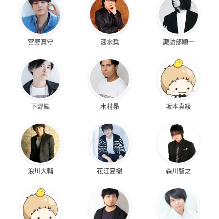
宮野真守
速水奨
諏訪部順一
下野紘
木村昴
坂本真綾
浪川大輔
花江夏樹
森川智之