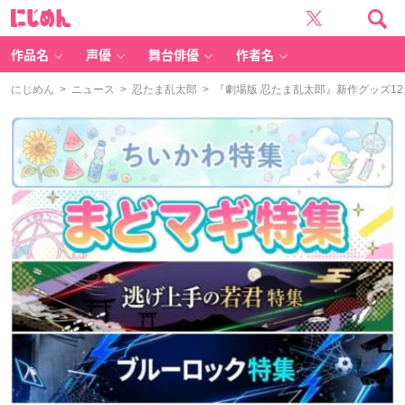
に
じ
め
ん
作品名
声優
舞台俳優
作者名
にじめん
>
ニュース
>
忍たま乱太郎
> 『劇場版 忍たま乱太郎』新作グッズ1