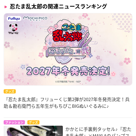
忍たま乱太郎の関連ニュースランキング
グッズ
『忍たま乱太郎』フリューくじ第2弾が2027年冬発売決定！兵
助＆勘右衛門ら五年生がもちぴこBIGぬいぐるみに♪
ファッション
グッズ
かかとに手裏剣タッセル♪『忍た
ま乱太郎』×MAYLAのパンプス