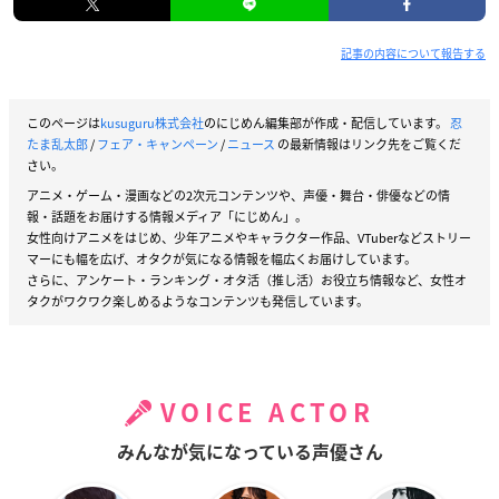
記事の内容について報告する
このページは
kusuguru株式会社
のにじめん編集部が作成・配信しています。
忍
たま乱太郎
/
フェア・キャンペーン
/
ニュース
の最新情報はリンク先をご覧くだ
さい。
アニメ・ゲーム・漫画などの2次元コンテンツや、声優・舞台・俳優などの情
報・話題をお届けする情報メディア「にじめん」。
女性向けアニメをはじめ、少年アニメやキャラクター作品、VTuberなどストリー
マーにも幅を広げ、オタクが気になる情報を幅広くお届けしています。
さらに、アンケート・ランキング・オタ活（推し活）お役立ち情報など、女性オ
タクがワクワク楽しめるようなコンテンツも発信しています。
VOICE ACTOR
みんなが気になっている声優さん