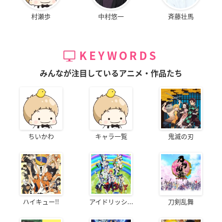
村瀬歩
中村悠一
斉藤壮馬
KEYWORDS
みんなが注目しているアニメ・作品たち
ちいかわ
キャラ一覧
鬼滅の刃
ハイキュー!!
アイドリッシ...
刀剣乱舞