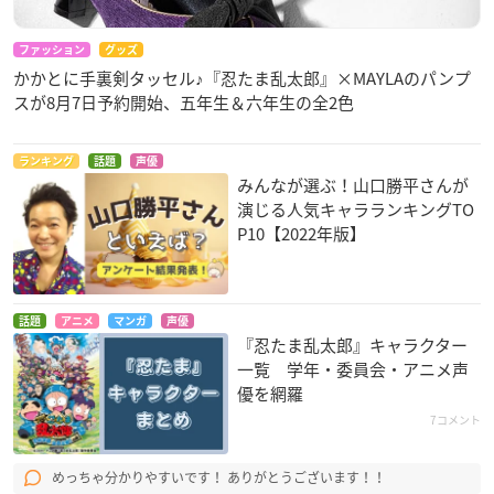
ファッション
グッズ
かかとに手裏剣タッセル♪『忍たま乱太郎』×MAYLAのパンプ
スが8月7日予約開始、五年生＆六年生の全2色
ランキング
話題
声優
みんなが選ぶ！山口勝平さんが
演じる人気キャラランキングTO
P10【2022年版】
話題
アニメ
マンガ
声優
『忍たま乱太郎』キャラクター
一覧 学年・委員会・アニメ声
優を網羅
7コメント
めっちゃ分かりやすいです！ ありがとうございます！！