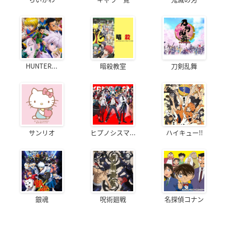
HUNTER...
暗殺教室
刀剣乱舞
サンリオ
ヒプノシスマ...
ハイキュー!!
銀魂
呪術廻戦
名探偵コナン