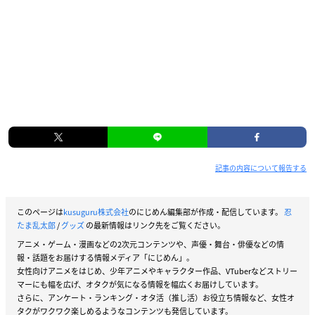
記事の内容について報告する
このページは
kusuguru株式会社
のにじめん編集部が作成・配信しています。
忍
たま乱太郎
/
グッズ
の最新情報はリンク先をご覧ください。
アニメ・ゲーム・漫画などの2次元コンテンツや、声優・舞台・俳優などの情
報・話題をお届けする情報メディア「にじめん」。
女性向けアニメをはじめ、少年アニメやキャラクター作品、VTuberなどストリー
マーにも幅を広げ、オタクが気になる情報を幅広くお届けしています。
さらに、アンケート・ランキング・オタ活（推し活）お役立ち情報など、女性オ
タクがワクワク楽しめるようなコンテンツも発信しています。