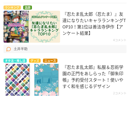
ランキング
話題
『忍たま乱太郎（忍たま）』友
達になりたいキャラランキングT
OP10！第1位は善法寺伊作【ア
ンケート結果】
4コメント
土井半助
オタ活・推し活
グッズ
ニュース
『忍たま乱太郎』私服＆忍術学
園の正門をあしらった「御朱印
帳」予約受付スタート！使いや
すく和を感じるデザイン
2コメント