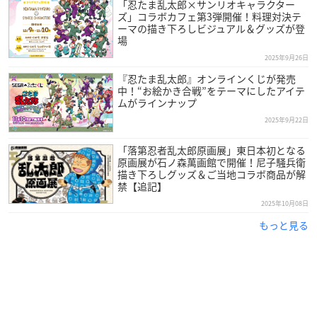
「忍たま乱太郎×サンリオキャラクター
ズ」コラボカフェ第3弾開催！料理対決テ
ーマの描き下ろしビジュアル＆グッズが登
場
2025年9月26日
『忍たま乱太郎』オンラインくじが発売
中！“お絵かき合戦”をテーマにしたアイテ
ムがラインナップ
2025年9月22日
「落第忍者乱太郎原画展」東日本初となる
原画展が石ノ森萬画館で開催！尼子騒兵衛
描き下ろしグッズ＆ご当地コラボ商品が解
禁【追記】
2025年10月08日
もっと見る