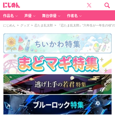
に
じ
め
ん
作品名
声優
舞台俳優
作者名
にじめん
>
グッズ
>
忍たま乱太郎
> 『忍たま乱太郎』“六年生が一年生の頃