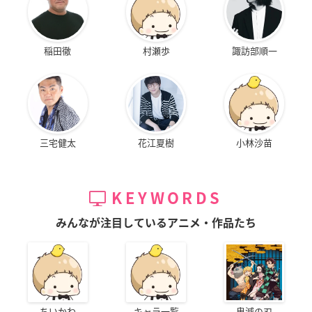
稲田徹
村瀬歩
諏訪部順一
三宅健太
花江夏樹
小林沙苗
KEYWORDS
みんなが注目しているアニメ・作品たち
ちいかわ
キャラ一覧
鬼滅の刃