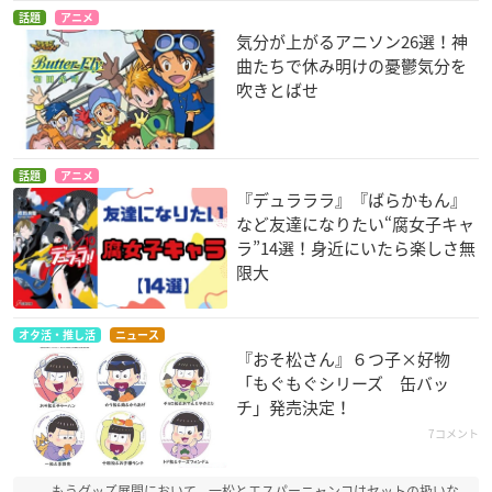
話題
アニメ
気分が上がるアニソン26選！神
曲たちで休み明けの憂鬱気分を
吹きとばせ
話題
アニメ
『デュラララ』『ばらかもん』
など友達になりたい“腐女子キャ
ラ”14選！身近にいたら楽しさ無
限大
オタ活・推し活
ニュース
『おそ松さん』６つ子×好物
「もぐもぐシリーズ 缶バッ
チ」発売決定！
7コメント
もうグッズ展開において、一松とエスパーニャンコはセットの扱いな