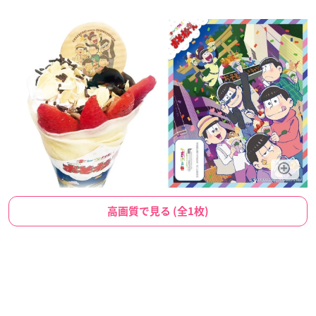
高画質で見る (全1枚)