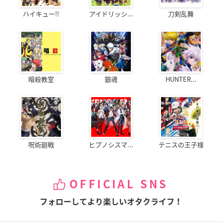
ハイキュー!!
アイドリッシ...
刀剣乱舞
暗殺教室
銀魂
HUNTER...
呪術廻戦
ヒプノシスマ...
テニスの王子様
OFFICIAL SNS
フォローしてより楽しいオタクライフ！