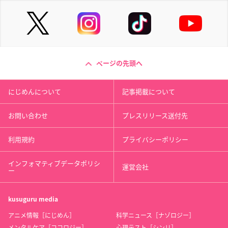
ページの先頭へ
にじめんについて
記事掲載について
お問い合わせ
プレスリリース送付先
利用規約
プライバシーポリシー
インフォマティブデータポリシ
運営会社
ー
kusuguru
media
アニメ情報［にじめん］
科学ニュース［ナゾロジー］
メンタルケア［ココロジー］
心理テスト［シンリ］