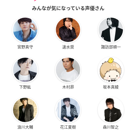
みんなが気になっている声優さん
宮野真守
速水奨
諏訪部順一
下野紘
木村昴
坂本真綾
浪川大輔
花江夏樹
森川智之