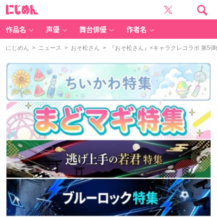
に
じ
め
ん
作品名
声優
舞台俳優
作者名
にじめん
>
ニュース
>
おそ松さん
> 『おそ松さん』×キャラクレコラボ 第5