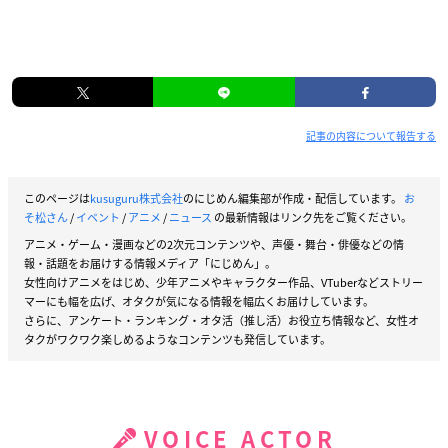
記事の内容について報告する
このページは
kusuguru株式会社
のにじめん編集部が作成・配信しています。
お
そ松さん
/
イベント
/
アニメ
/
ニュース
の最新情報はリンク先をご覧ください。
アニメ・ゲーム・漫画などの2次元コンテンツや、声優・舞台・俳優などの情
報・話題をお届けする情報メディア「にじめん」。
女性向けアニメをはじめ、少年アニメやキャラクター作品、VTuberなどストリー
マーにも幅を広げ、オタクが気になる情報を幅広くお届けしています。
さらに、アンケート・ランキング・オタ活（推し活）お役立ち情報など、女性オ
タクがワクワク楽しめるようなコンテンツも発信しています。
VOICE ACTOR