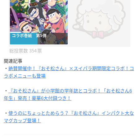
コラボ巻紙 第5弾
354
関連記事
・
絶賛開催中！『おそ松さん』×スイパラ期間限定コラボ！コ
ラボメニューも登場
・
『おそ松さん』が小学館の学年誌とコラボ！「おそ松さん6
年生」発売！豪華6大付録つき！
・
使うのにちょっとためらう？『おそ松さん』インパクト大な
マグカップ登場！