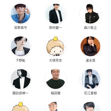
宮野真守
鈴村健一
森川智之
下野紘
大塚芳忠
速水奨
諏訪部順一
稲田徹
花江夏樹