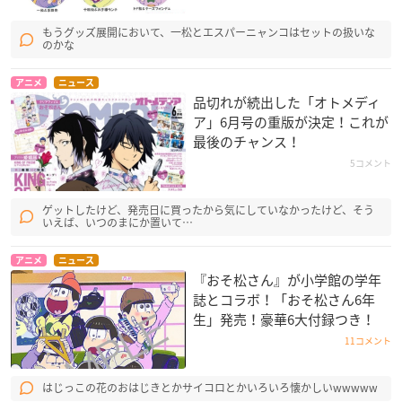
もうグッズ展開において、一松とエスパーニャンコはセットの扱いな
のかな
アニメ
ニュース
品切れが続出した「オトメディ
ア」6月号の重版が決定！これが
最後のチャンス！
5コメント
ゲットしたけど、発売日に買ったから気にしていなかったけど、そう
いえば、いつのまにか置いて…
アニメ
ニュース
『おそ松さん』が小学館の学年
誌とコラボ！「おそ松さん6年
生」発売！豪華6大付録つき！
11コメント
はじっこの花のおはじきとかサイコロとかいろいろ懐かしいwwwww