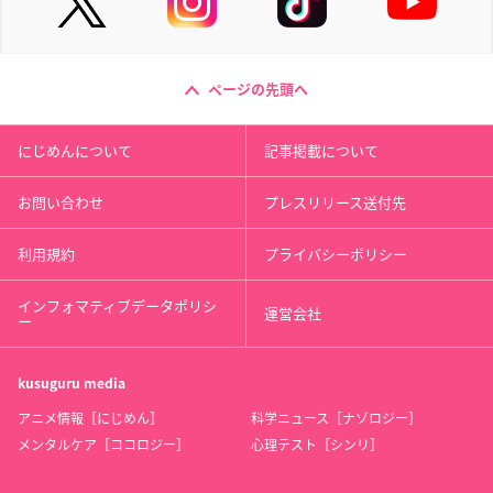
ページの先頭へ
にじめんについて
記事掲載について
お問い合わせ
プレスリリース送付先
利用規約
プライバシーポリシー
インフォマティブデータポリシ
運営会社
ー
kusuguru
media
アニメ情報［にじめん］
科学ニュース［ナゾロジー］
メンタルケア［ココロジー］
心理テスト［シンリ］