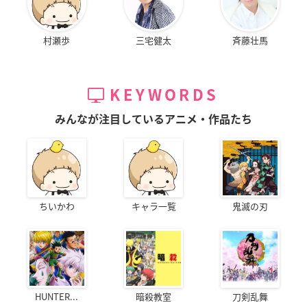
村瀬歩
三宅健太
斉藤壮馬
KEYWORDS
みんなが注目しているアニメ・作品たち
ちいかわ
キャラ一覧
鬼滅の刃
HUNTER...
暗殺教室
刀剣乱舞