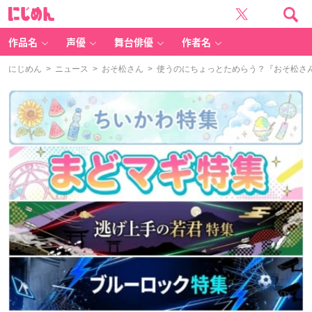
に
じ
め
ん
作品名
声優
舞台俳優
作者名
にじめん
>
ニュース
>
おそ松さん
> 使うのにちょっとためらう？『おそ松さ