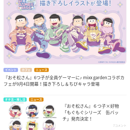
イベント
カフェ
ニュース
『おそ松さん』6つ子が全員ゲーマーに♪ mixx gardenコラボカ
フェが9月4日開幕！描き下ろし＆ちびキャラ登場
オタ活・推し活
ニュース
『おそ松さん』６つ子×好物
「もぐもぐシリーズ 缶バッ
チ」発売決定！
7コメント