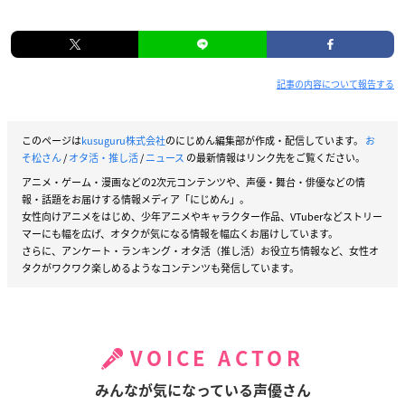
記事の内容について報告する
このページは
kusuguru株式会社
のにじめん編集部が作成・配信しています。
お
そ松さん
/
オタ活・推し活
/
ニュース
の最新情報はリンク先をご覧ください。
アニメ・ゲーム・漫画などの2次元コンテンツや、声優・舞台・俳優などの情
報・話題をお届けする情報メディア「にじめん」。
女性向けアニメをはじめ、少年アニメやキャラクター作品、VTuberなどストリー
マーにも幅を広げ、オタクが気になる情報を幅広くお届けしています。
さらに、アンケート・ランキング・オタ活（推し活）お役立ち情報など、女性オ
タクがワクワク楽しめるようなコンテンツも発信しています。
VOICE ACTOR
みんなが気になっている声優さん