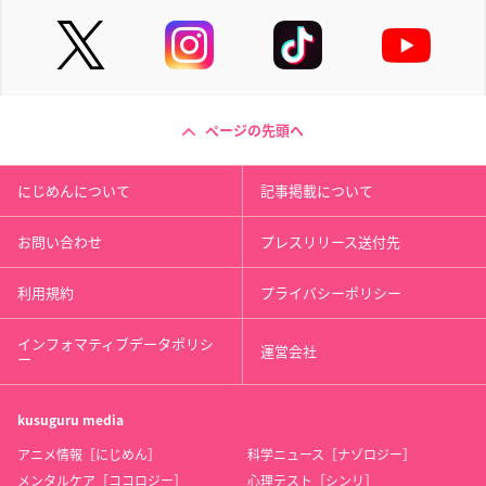
ページの先頭へ
にじめんについて
記事掲載について
お問い合わせ
プレスリリース送付先
利用規約
プライバシーポリシー
インフォマティブデータポリシ
運営会社
ー
kusuguru
media
アニメ情報［にじめん］
科学ニュース［ナゾロジー］
メンタルケア［ココロジー］
心理テスト［シンリ］