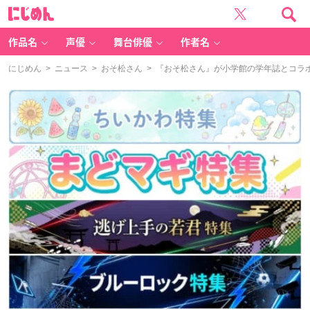
に
じ
め
ん
作品名
声優
舞台俳優
作者名
にじめん
>
ニュース
>
おそ松さん
> 『おそ松さん』が小学館の学年誌とコラ