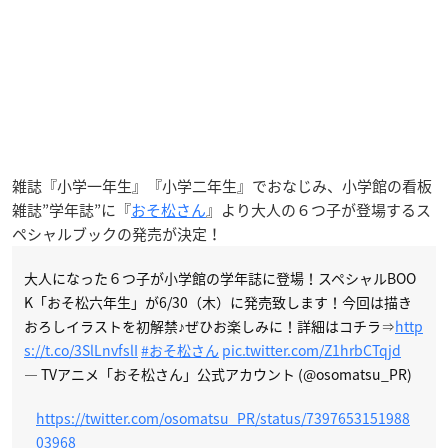
雑誌『小学一年生』『小学二年生』でおなじみ、小学館の看板
雑誌”学年誌”に『
おそ松さん
』より大人の６つ子が登場するス
ペシャルブックの発売が決定！
大人になった６つ子が小学館の学年誌に登場！スペシャルBOO
K「おそ松六年生」が6/30（木）に発売致します！今回は描き
おろしイラストを初解禁♪ぜひお楽しみに！詳細はコチラ⇒
http
s://t.co/3SlLnvfslI
#おそ松さん
pic.twitter.com/Z1hrbCTqjd
— TVアニメ「おそ松さん」公式アカウント (@osomatsu_PR)
https://twitter.com/osomatsu_PR/status/7397653151988
03968