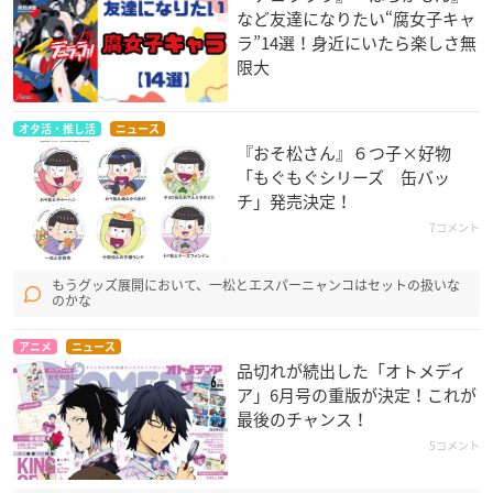
など友達になりたい“腐女子キャ
ラ”14選！身近にいたら楽しさ無
限大
オタ活・推し活
ニュース
『おそ松さん』６つ子×好物
「もぐもぐシリーズ 缶バッ
チ」発売決定！
7コメント
もうグッズ展開において、一松とエスパーニャンコはセットの扱いな
のかな
アニメ
ニュース
品切れが続出した「オトメディ
ア」6月号の重版が決定！これが
最後のチャンス！
5コメント