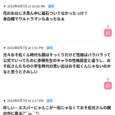
2016年6月7日 at 10:16 AM
返信
花のおはじき真ん中に磁石ついてなかったっけ？
赤白帽でウルトラマンもあったなぁ
0
2016年6月7日 at 1:51 PM
返信
元々おそ松くん時代も顔はそっくりだけど性格はバラバラって
公式でいってたのに赤塚先生のキャラの性格設定と違うし、お
そ松さんたちの小学生時代の思い出はおそ松くんじゃないのか
なと思うとさみしい
0
2016年6月7日 at 2:17 PM
返信
珍しい…エスパーにゃんこが一松じゃなくておそ松兄さんの腕
の中に居る(*´ω｀*)