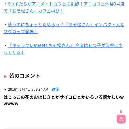
・
6つ子たちがアニメイトカフェに凱旋！アニカフェ池袋3号店
で『おそ松さん』カフェ再び！
・
使うのにちょっとためらう？『おそ松さん』インパクト大な
マグカップ登場！
・
『キャラクレ!meets おそ松さん』 今度は６つ子が渋谷にや
ってくる！
皆のコメント
2016年6月7日 at 9:34 AM
返信
はじっこの花のおはじきとかサイコロとかいろいろ懐かしいw
wwww
0