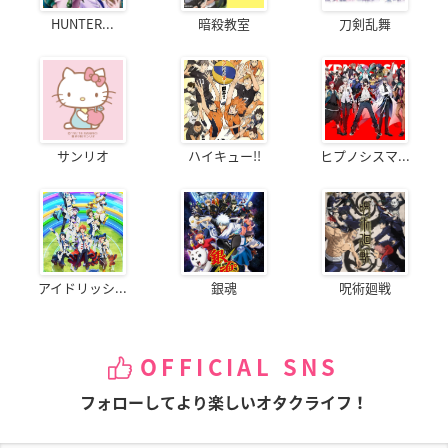
HUNTER...
暗殺教室
刀剣乱舞
サンリオ
ハイキュー!!
ヒプノシスマ...
アイドリッシ...
銀魂
呪術廻戦
OFFICIAL SNS
フォローしてより楽しいオタクライフ！