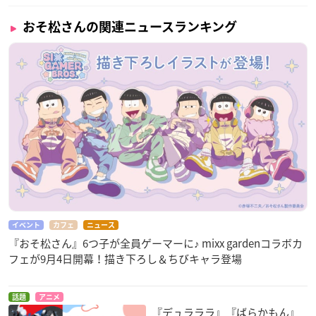
おそ松さんの関連ニュースランキング
イベント
カフェ
ニュース
『おそ松さん』6つ子が全員ゲーマーに♪ mixx gardenコラボカ
フェが9月4日開幕！描き下ろし＆ちびキャラ登場
話題
アニメ
『デュラララ』『ばらかもん』