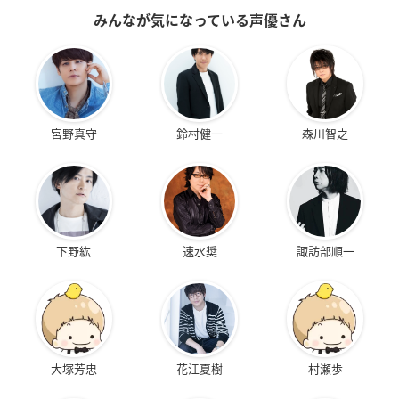
みんなが気になっている声優さん
宮野真守
鈴村健一
森川智之
下野紘
速水奨
諏訪部順一
大塚芳忠
花江夏樹
村瀬歩