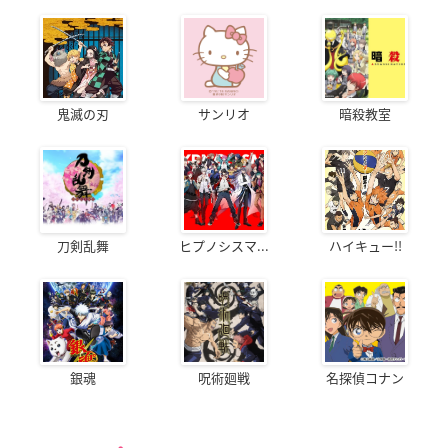
鬼滅の刃
サンリオ
暗殺教室
刀剣乱舞
ヒプノシスマ...
ハイキュー!!
銀魂
呪術廻戦
名探偵コナン