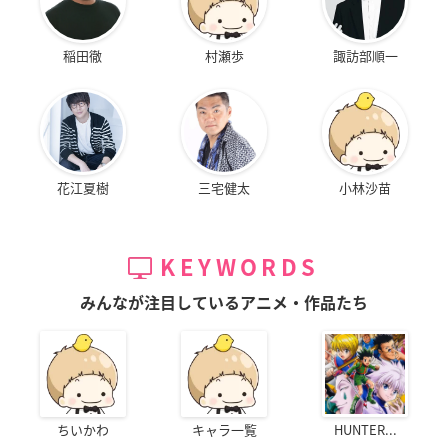
稲田徹
村瀬歩
諏訪部順一
花江夏樹
三宅健太
小林沙苗
KEYWORDS
みんなが注目しているアニメ・作品たち
ちいかわ
キャラ一覧
HUNTER...