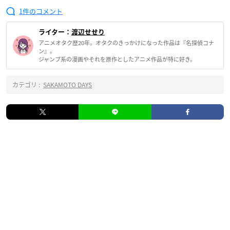
1
ライター：
渡辺せせり
アニメオタク歴20年。オタクのきっかけになった作品は『名探偵コナ
ン』。
ジャンプ系の漫画やそれを原作としたアニメ作品が特に好き。
カテゴリ :
SAKAMOTO DAYS