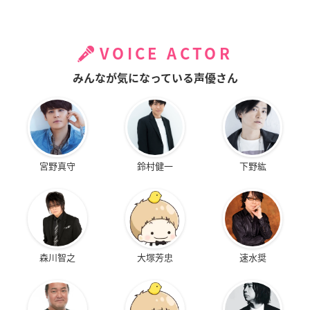
VOICE ACTOR
みんなが気になっている声優さん
宮野真守
鈴村健一
下野紘
森川智之
大塚芳忠
速水奨