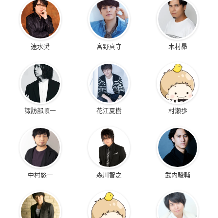
速水奨
宮野真守
木村昴
諏訪部順一
花江夏樹
村瀬歩
中村悠一
森川智之
武内駿輔