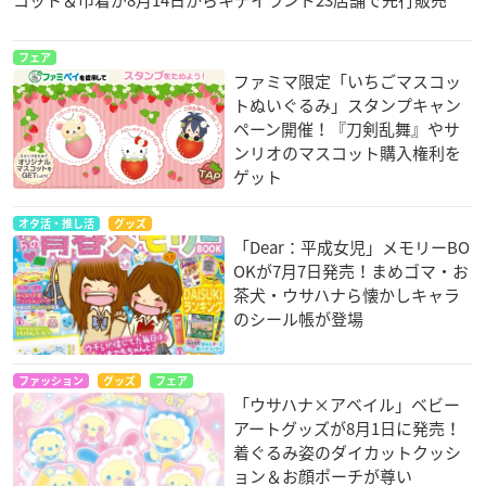
フェア
ファミマ限定「いちごマスコッ
トぬいぐるみ」スタンプキャン
ペーン開催！『刀剣乱舞』やサ
ンリオのマスコット購入権利を
ゲット
オタ活・推し活
グッズ
「Dear：平成女児」メモリーBO
OKが7月7日発売！まめゴマ・お
茶犬・ウサハナら懐かしキャラ
のシール帳が登場
ファッション
グッズ
フェア
「ウサハナ×アベイル」ベビー
アートグッズが8月1日に発売！
着ぐるみ姿のダイカットクッシ
ョン＆お顔ポーチが尊い