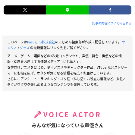
記事の内容について報告する
このページは
kusuguru株式会社
のにじめん編集部が作成・配信しています。
サ
ンリオ
/
グッズ
の最新情報はリンク先をご覧ください。
アニメ・ゲーム・漫画などの2次元コンテンツや、声優・舞台・俳優などの情
報・話題をお届けする情報メディア「にじめん」。
女性向けアニメをはじめ、少年アニメやキャラクター作品、VTuberなどストリー
マーにも幅を広げ、オタクが気になる情報を幅広くお届けしています。
さらに、アンケート・ランキング・オタ活（推し活）お役立ち情報など、女性オ
タクがワクワク楽しめるようなコンテンツも発信しています。
VOICE ACTOR
みんなが気になっている声優さん