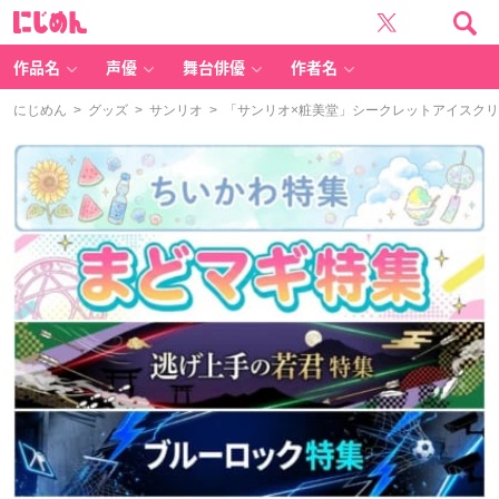
に
じ
め
ん
作品名
声優
舞台俳優
作者名
にじめん
>
グッズ
>
サンリオ
> 「サンリオ×粧美堂」シークレットアイスク