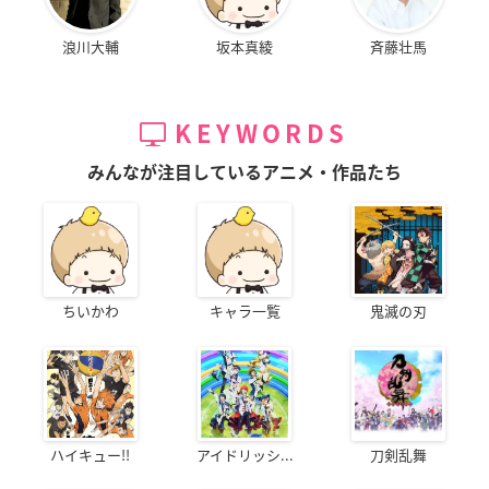
浪川大輔
坂本真綾
斉藤壮馬
KEYWORDS
みんなが注目しているアニメ・作品たち
ちいかわ
キャラ一覧
鬼滅の刃
ハイキュー!!
アイドリッシ...
刀剣乱舞