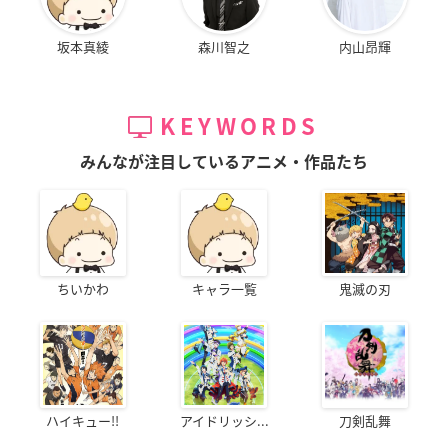
坂本真綾
森川智之
内山昂輝
KEYWORDS
みんなが注目しているアニメ・作品たち
ちいかわ
キャラ一覧
鬼滅の刃
ハイキュー!!
アイドリッシ...
刀剣乱舞