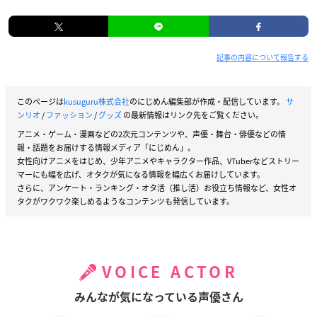
記事の内容について報告する
このページは
kusuguru株式会社
のにじめん編集部が作成・配信しています。
サ
ンリオ
/
ファッション
/
グッズ
の最新情報はリンク先をご覧ください。
アニメ・ゲーム・漫画などの2次元コンテンツや、声優・舞台・俳優などの情
報・話題をお届けする情報メディア「にじめん」。
女性向けアニメをはじめ、少年アニメやキャラクター作品、VTuberなどストリー
マーにも幅を広げ、オタクが気になる情報を幅広くお届けしています。
さらに、アンケート・ランキング・オタ活（推し活）お役立ち情報など、女性オ
タクがワクワク楽しめるようなコンテンツも発信しています。
VOICE ACTOR
みんなが気になっている声優さん