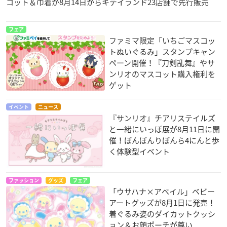
コット＆巾着が8月14日からキデイランド23店舗で先行販売
フェア
ファミマ限定「いちごマスコッ
トぬいぐるみ」スタンプキャン
ペーン開催！『刀剣乱舞』やサ
ンリオのマスコット購入権利を
ゲット
イベント
ニュース
『サンリオ』チアリステイルズ
と一緒にいっぽ展が8月11日に開
催！ぼんぼんりぼんら4にんと歩
く体験型イベント
ファッション
グッズ
フェア
「ウサハナ×アベイル」ベビー
アートグッズが8月1日に発売！
着ぐるみ姿のダイカットクッシ
ョン＆お顔ポーチが尊い