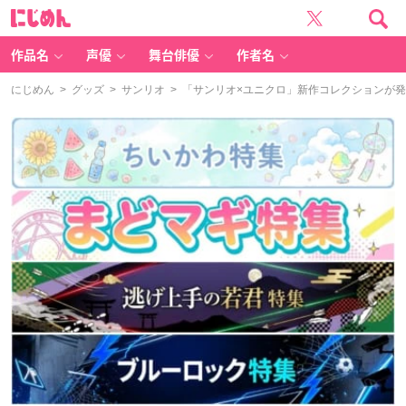
に
じ
め
ん
作品名
声優
舞台俳優
作者名
にじめん
>
グッズ
>
サンリオ
> 「サンリオ×ユニクロ」新作コレクションが発