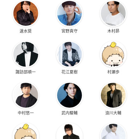
速水奨
宮野真守
木村昴
諏訪部順一
花江夏樹
村瀬歩
中村悠一
武内駿輔
浪川大輔