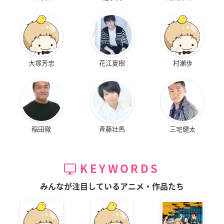
大塚芳忠
花江夏樹
村瀬歩
稲田徹
斉藤壮馬
三宅健太
KEYWORDS
みんなが注目しているアニメ・作品たち