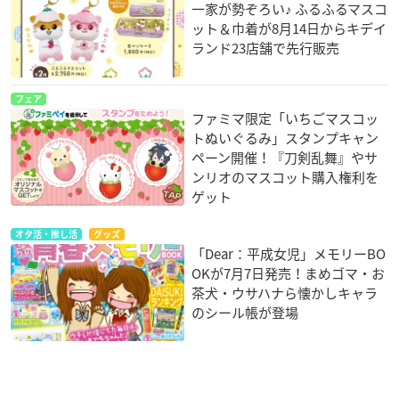
一家が勢ぞろい♪ ふるふるマスコ
ット＆巾着が8月14日からキデイ
ランド23店舗で先行販売
フェア
ファミマ限定「いちごマスコッ
トぬいぐるみ」スタンプキャン
ペーン開催！『刀剣乱舞』やサ
ンリオのマスコット購入権利を
ゲット
オタ活・推し活
グッズ
「Dear：平成女児」メモリーBO
OKが7月7日発売！まめゴマ・お
茶犬・ウサハナら懐かしキャラ
のシール帳が登場