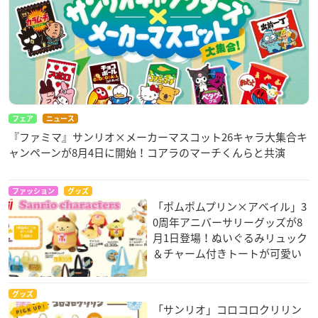
フェア
ニュース
『ファミマ』サンリオ×メーカーマスコット26キャラ大集合キ
ャンペーンが8月4日に開始！コアラのマーチくんらと共演
ファッション
グッズ
「ポムポムプリン×アベイル」3
0周年アニバーサリーグッズが8
月1日登場！ぬいぐるみリュック
＆チャーム付きトートが可愛い
グッズ
「サンリオ」コロコロクリリン