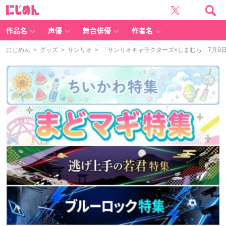
に
じ
め
ん
作品名
声優
舞台俳優
作者名
にじめん
>
グッズ
>
サンリオ
> 「サンリオキャラクターズ×しまむら」7月