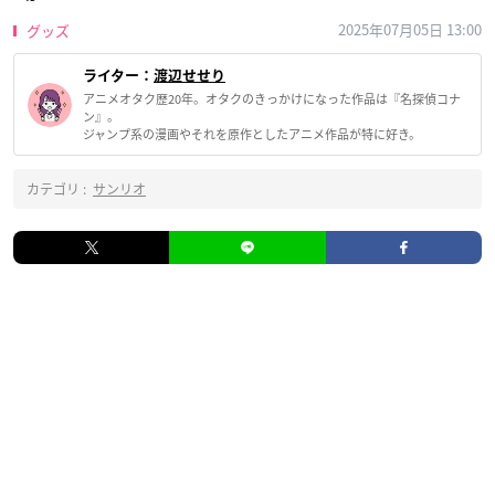
2025年07月05日 13:00
グッズ
ライター：
渡辺せせり
アニメオタク歴20年。オタクのきっかけになった作品は『名探偵コナ
ン』。
ジャンプ系の漫画やそれを原作としたアニメ作品が特に好き。
カテゴリ :
サンリオ