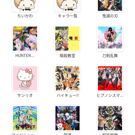
ちいかわ
キャラ一覧
鬼滅の刃
HUNTER...
暗殺教室
刀剣乱舞
サンリオ
ハイキュー!!
ヒプノシスマ...
アイドリッシ...
銀魂
呪術廻戦