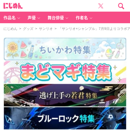
に
じ
め
ん
作品名
声優
舞台俳優
作者名
にじめん
>
グッズ
>
サンリオ
> 「サンリオ×シャンブル」7月9日よりコラ