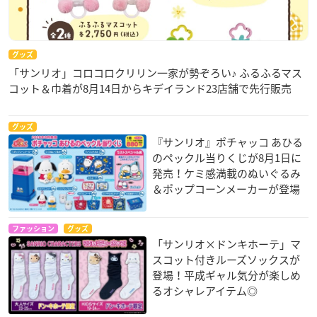
グッズ
「サンリオ」コロコロクリリン一家が勢ぞろい♪ ふるふるマス
コット＆巾着が8月14日からキデイランド23店舗で先行販売
グッズ
『サンリオ』ポチャッコ あひる
のペックル当りくじが8月1日に
発売！ケミ感満載のぬいぐるみ
＆ポップコーンメーカーが登場
ファッション
グッズ
「サンリオ×ドンキホーテ」マ
スコット付きルーズソックスが
登場！平成ギャル気分が楽しめ
るオシャレアイテム◎