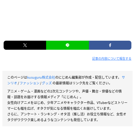
記事の内容について報告する
このページは
kusuguru株式会社
のにじめん編集部が作成・配信しています。
サ
ンリオ
/
ファッション
/
グッズ
の最新情報はリンク先をご覧ください。
アニメ・ゲーム・漫画などの2次元コンテンツや、声優・舞台・俳優などの情
報・話題をお届けする情報メディア「にじめん」。
女性向けアニメをはじめ、少年アニメやキャラクター作品、VTuberなどストリー
マーにも幅を広げ、オタクが気になる情報を幅広くお届けしています。
さらに、アンケート・ランキング・オタ活（推し活）お役立ち情報など、女性オ
タクがワクワク楽しめるようなコンテンツも発信しています。