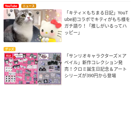
YouTube
ニュース
「キティ×もちまる日記」YouT
ube初コラボでキティがもち様を
ガチ語り！「推しがいるってハ
ッピー」
グッズ
「サンリオキャラクターズ×ア
ベイル」新作コレクション発
売！クロミ誕生日記念＆アート
シリーズが390円から登場