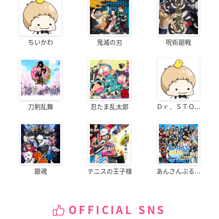
ちいかわ
鬼滅の刃
呪術廻戦
刀剣乱舞
忍たま乱太郎
Ｄｒ．ＳＴＯ...
銀魂
テニスの王子様
あんさんぶる...
OFFICIAL SNS