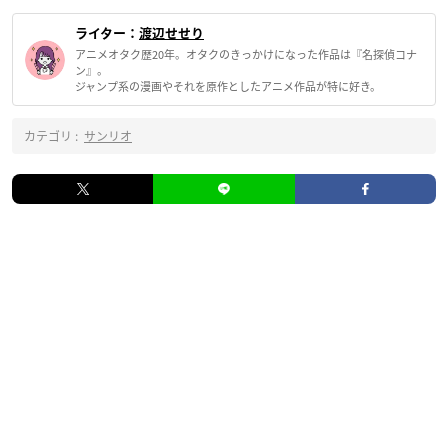
ライター：
渡辺せせり
アニメオタク歴20年。オタクのきっかけになった作品は『名探偵コナ
ン』。
ジャンプ系の漫画やそれを原作としたアニメ作品が特に好き。
カテゴリ :
サンリオ