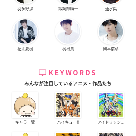
羽多野渉
諏訪部順一
速水奨
花江夏樹
梶裕貴
岡本信彦
KEYWORDS
みんなが注目しているアニメ・作品たち
キャラ一覧
ハイキュー!!
アイドリッシ...