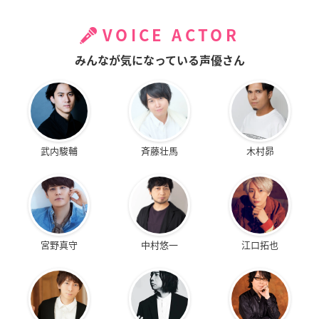
VOICE ACTOR
みんなが気になっている声優さん
武内駿輔
斉藤壮馬
木村昴
宮野真守
中村悠一
江口拓也