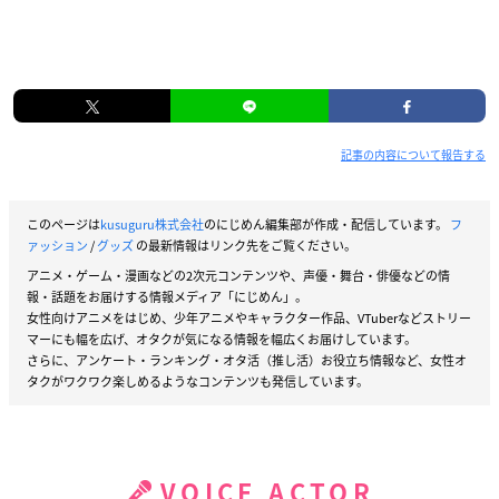
記事の内容について報告する
このページは
kusuguru株式会社
のにじめん編集部が作成・配信しています。
フ
ァッション
/
グッズ
の最新情報はリンク先をご覧ください。
アニメ・ゲーム・漫画などの2次元コンテンツや、声優・舞台・俳優などの情
報・話題をお届けする情報メディア「にじめん」。
女性向けアニメをはじめ、少年アニメやキャラクター作品、VTuberなどストリー
マーにも幅を広げ、オタクが気になる情報を幅広くお届けしています。
さらに、アンケート・ランキング・オタ活（推し活）お役立ち情報など、女性オ
タクがワクワク楽しめるようなコンテンツも発信しています。
VOICE ACTOR