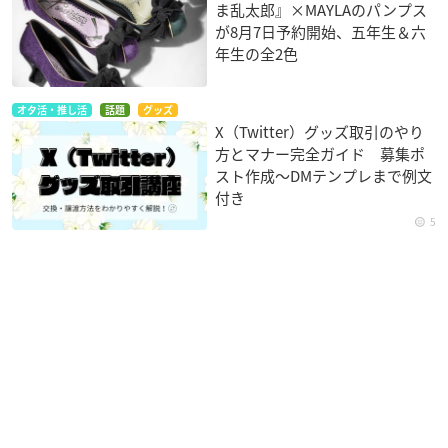
ま乱太郎』×MAYLAのパンプス
が8月7日予約開始、五年生＆六
年生の全2色
オタ活・推し活
話題
グッズ
X（Twitter）グッズ取引のやり
方とマナー完全ガイド 募集ポ
スト作成〜DMテンプレまで例文
付き
5