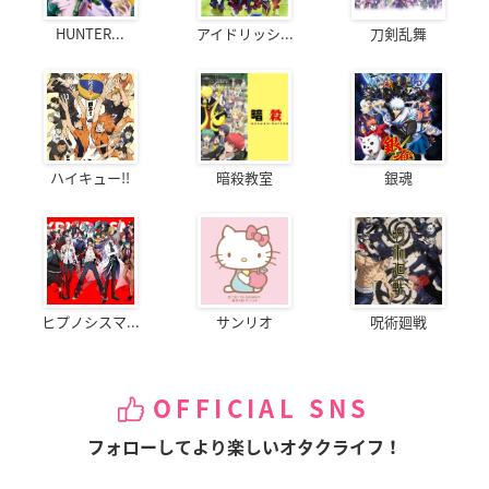
HUNTER...
アイドリッシ...
刀剣乱舞
ハイキュー!!
暗殺教室
銀魂
ヒプノシスマ...
サンリオ
呪術廻戦
OFFICIAL SNS
フォローしてより楽しいオタクライフ！