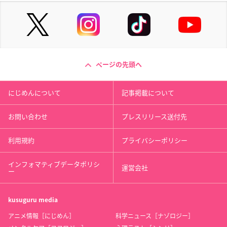
ページの先頭へ
にじめんについて
記事掲載について
お問い合わせ
プレスリリース送付先
利用規約
プライバシーポリシー
インフォマティブデータポリシ
運営会社
ー
kusuguru
media
アニメ情報［にじめん］
科学ニュース［ナゾロジー］