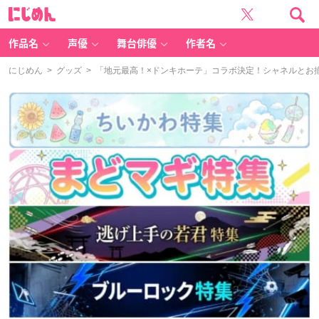
に
じ
め
ん
作品名
声優
舞台俳優
作者名
にじめん
>
グッズ
> 「地元最高！×ドンキホーテ」コラボ決定！シャネルとお