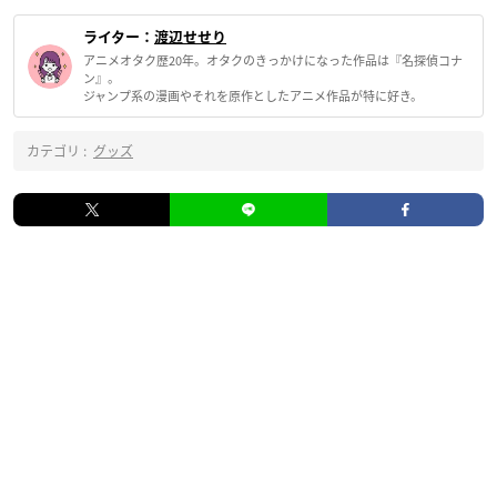
ライター：
渡辺せせり
アニメオタク歴20年。オタクのきっかけになった作品は『名探偵コナ
ン』。
ジャンプ系の漫画やそれを原作としたアニメ作品が特に好き。
カテゴリ :
グッズ