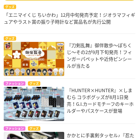
グッズ
「エニマイくじ ちいかわ」12月中旬発売予定！ジオラマフィギ
ュアやラスト賞の振り子時計など賞品名が先行公開
グッズ
『刀剣乱舞』御伴散歩～ぽちく
じ～その2が9月下旬発売！フィ
ンガーパペットや近侍ピンシー
ルが当たる
ファッション
グッズ
『HUNTER×HUNTER』×しま
むら コラボグッズが8月1日発
売！G.I.カードモチーフのキーホ
ルダーやパスケースが登場
ファッション
グッズ
かかとに手裏剣タッセル♪『忍た