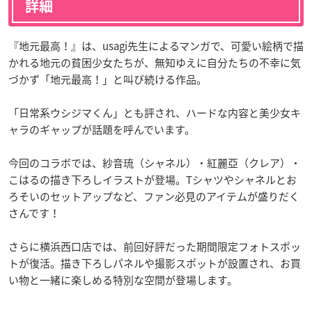
詳細
『地元最高！』は、usagi先生によるマンガで、可愛い絵柄で描
かれる地元の貧困少女たちが、無知ゆえに自分たちの不幸に気
づかず「地元最高！」と叫び続ける作品。
「日常系ウシジマくん」とも評され、ハードな内容と美少女キ
ャラのギャップが話題を呼んでいます。
今回のコラボでは、紗音琉（シャネル）・紅麗亞（クレア）・
こはるの描き下ろしイラストが登場。Tシャツやシャネルとお
ろそいのセットアップなど、ファン必見のアイテムが盛りだく
さんです！
さらに横浜西口店では、前回好評だった期間限定フォトスポッ
トが復活。描き下ろしパネルや撮影スポットが設置され、お買
い物と一緒に楽しめる特別な空間が登場します。