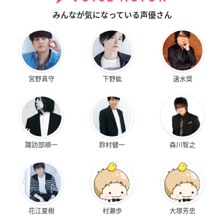
みんなが気になっている声優さん
宮野真守
下野紘
速水奨
諏訪部順一
鈴村健一
森川智之
花江夏樹
村瀬歩
大塚芳忠