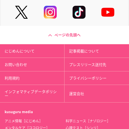
ページの先頭へ
にじめんについて
記事掲載について
お問い合わせ
プレスリリース送付先
利用規約
プライバシーポリシー
インフォマティブデータポリシ
運営会社
ー
kusuguru
media
アニメ情報［にじめん］
科学ニュース［ナゾロジー］
メンタルケア［ココロジー］
心理テスト［シンリ］