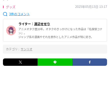
2025年05月13日 13:17
グッズ
3
ライター：
渡辺せせり
アニメオタク歴20年。オタクのきっかけになった作品は『名探偵コナ
ン』。
ジャンプ系の漫画やそれを原作としたアニメ作品が特に好き。
カテゴリ :
サンリオ