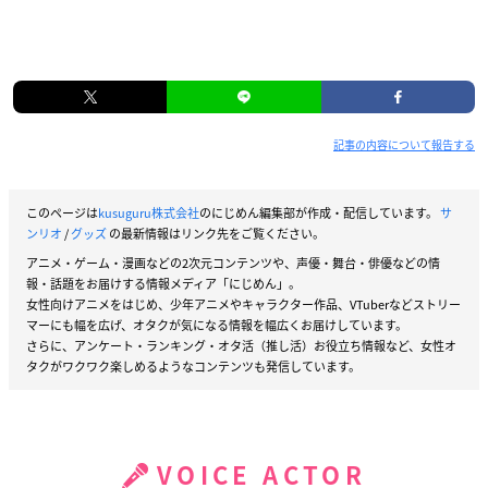
記事の内容について報告する
このページは
kusuguru株式会社
のにじめん編集部が作成・配信しています。
サ
ンリオ
/
グッズ
の最新情報はリンク先をご覧ください。
アニメ・ゲーム・漫画などの2次元コンテンツや、声優・舞台・俳優などの情
報・話題をお届けする情報メディア「にじめん」。
女性向けアニメをはじめ、少年アニメやキャラクター作品、VTuberなどストリー
マーにも幅を広げ、オタクが気になる情報を幅広くお届けしています。
さらに、アンケート・ランキング・オタ活（推し活）お役立ち情報など、女性オ
タクがワクワク楽しめるようなコンテンツも発信しています。
VOICE ACTOR