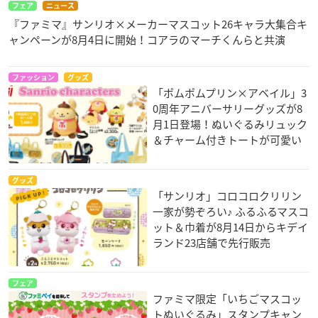
フェア
ニュース
『ファミマ』サンリオ×メーカーマスコット26キャラ大集合キ
ャンペーンが8月4日に開始！コアラのマーチくんらと共演
ファッション
グッズ
「ポムポムプリン×アベイル」3
0周年アニバーサリーグッズが8
月1日登場！ぬいぐるみリュック
＆チャーム付きトートが可愛い
グッズ
「サンリオ」コロコロクリリン
一家が勢ぞろい♪ ふるふるマスコ
ット＆巾着が8月14日からキデイ
ランド23店舗で先行販売
フェア
ファミマ限定「いちごマスコッ
トぬいぐるみ」スタンプキャン