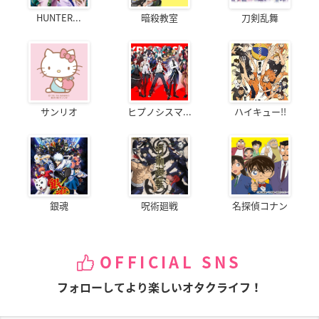
HUNTER...
暗殺教室
刀剣乱舞
サンリオ
ヒプノシスマ...
ハイキュー!!
銀魂
呪術廻戦
名探偵コナン
OFFICIAL SNS
フォローしてより楽しいオタクライフ！