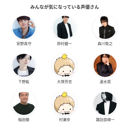
みんなが気になっている声優さん
宮野真守
鈴村健一
森川智之
下野紘
大塚芳忠
速水奨
稲田徹
村瀬歩
諏訪部順一