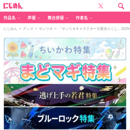
に
じ
め
ん
作品名
声優
舞台俳優
作者名
にじめん
>
グッズ
>
サンリオ
> 「サンリオキャラクター大賞当りくじ」202