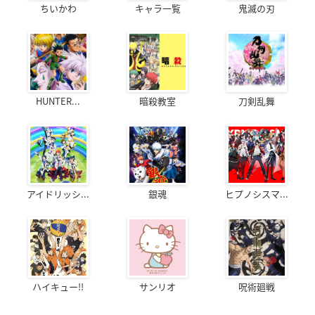
ちいかわ
キャラ一覧
鬼滅の刃
HUNTER...
暗殺教室
刀剣乱舞
アイドリッシ...
銀魂
ヒプノシスマ...
ハイキュー!!
サンリオ
呪術廻戦