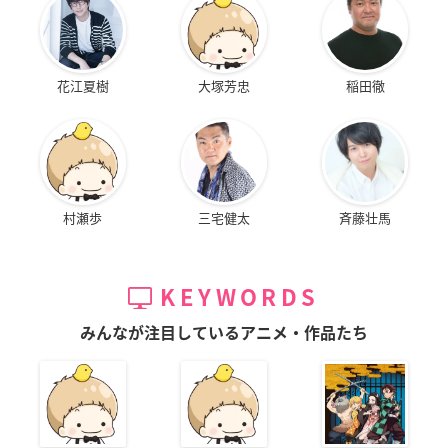
花江夏樹
大塚芳忠
稲田徹
村瀬歩
三宅健太
斉藤壮馬
KEYWORDS
みんなが注目しているアニメ・作品たち