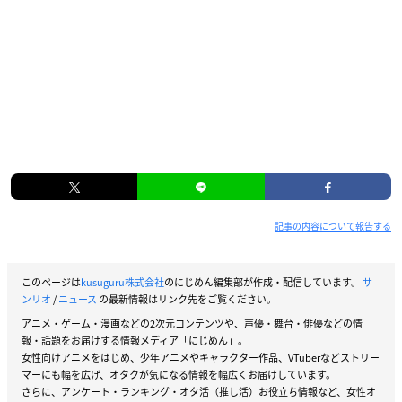
記事の内容について報告する
このページは
kusuguru株式会社
のにじめん編集部が作成・配信しています。
サ
ンリオ
/
ニュース
の最新情報はリンク先をご覧ください。
アニメ・ゲーム・漫画などの2次元コンテンツや、声優・舞台・俳優などの情
報・話題をお届けする情報メディア「にじめん」。
女性向けアニメをはじめ、少年アニメやキャラクター作品、VTuberなどストリー
マーにも幅を広げ、オタクが気になる情報を幅広くお届けしています。
さらに、アンケート・ランキング・オタ活（推し活）お役立ち情報など、女性オ