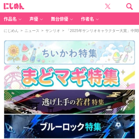
に
じ
め
ん
作品名
声優
舞台俳優
作者名
にじめん
>
ニュース
>
サンリオ
> 「2025年サンリオキャラクター大賞」中