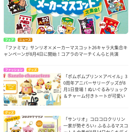
フェア
ニュース
『ファミマ』サンリオ×メーカーマスコット26キャラ大集合キ
ャンペーンが8月4日に開始！コアラのマーチくんらと共演
ファッション
グッズ
「ポムポムプリン×アベイル」3
0周年アニバーサリーグッズが8
月1日登場！ぬいぐるみリュック
＆チャーム付きトートが可愛い
グッズ
「サンリオ」コロコロクリリン
一家が勢ぞろい♪ ふるふるマスコ
ット＆巾着が8月14日からキデイ